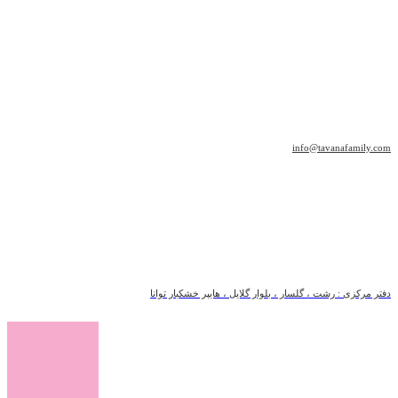
info@tavanafamily.com
دفتر مرکزی : رشت ، گلسار ، بلوار گلایل ، هایپر خشکبار توانا