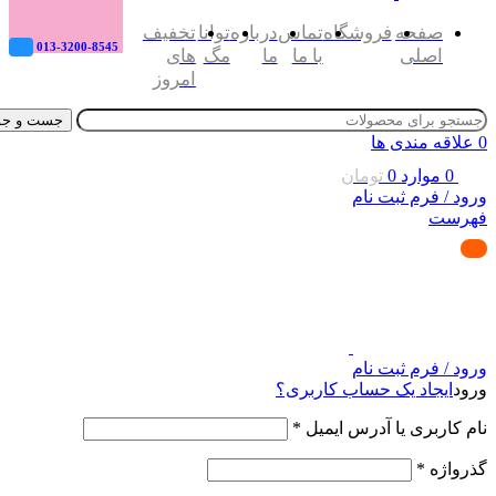
صفحه
فروشگاه
تماس
درباره
توانا
تخفیف
013-3200-8545
اصلی
با ما
ما
مگ
های
امروز
جست و جو
0
علاقه مندی ها
0
موارد
0
تومان
ورود / فرم ثبت نام
فهرست
ورود / فرم ثبت نام
ورود
ایجاد یک حساب کاربری؟
نام کاربری یا آدرس ایمیل
*
گذرواژه
*