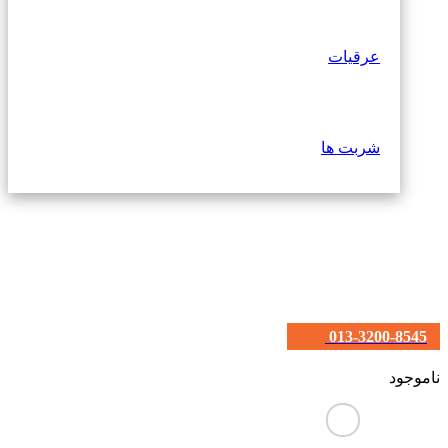
عرقیات
شربت ها
013-3200-8545
ناموجود