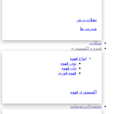
تنقلات ترش
شیرینی ها
شکلات
قهوه و اکسسوری
انواع قهوه
پودر قهوه
دان قهوه
قهوه فوری
اکسسوری قهوه
محصولات صبحانه