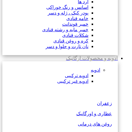
آرد ها
اسانس و رنگ خوراکی
پودر کیک ، ژله و دسر
خامه قنادی
خمیر فوندانت
خمیر مایه و رشته قنادی
شکلات قنادی
کره و روغن قنادی
نان تارت و حلوا و دسر
ادویه و محصولات ارگانیک
ادویه
ادویه ترکیبی
ادویه غیر ترکیبی
زعفران
عطاری و اورگانیک
روغن های درمانی