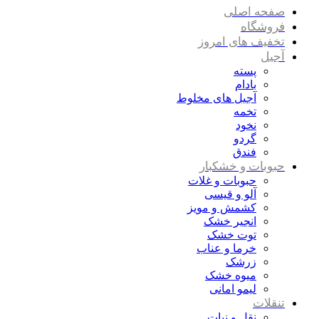
صفحه اصلی
فروشگاه
تخفیف های امروز
آجیل
پسته
بادام
آجیل های مخلوط
تخمه
نخود
گردو
فندق
حبوبات و خشکبار
حبوبات و غلات
آلو و قیسی
کشمش و مویز
انجیر خشک
توت خشک
خرما و عناب
زرشک
میوه خشک
لیمو امانی
تنقلات
نقل و نبات