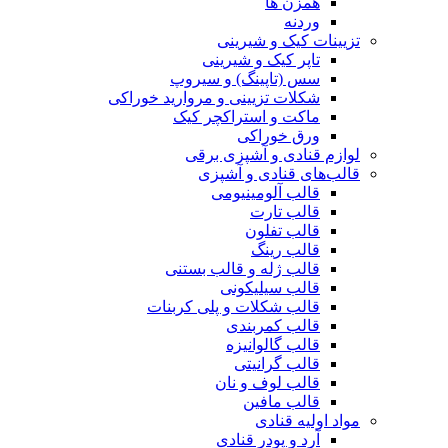
همزن ها
وردنه
تزیینات کیک و شیرینی
تاپر کیک و شیرینی
سس (تاپینگ) و سیروپ
شکلات تزیینی و مروارید خوراکی
ماکت و استراکچر کیک
ورق خوراکی
لوازم قنادی و آشپزی برقی
قالب‌های قنادی و آشپزی
قالب آلومینیومی
قالب تارت
قالب تفلون
قالب رینگ
قالب ژله و قالب بستنی
قالب سیلیکونی
قالب شکلات و پلی کربنات
قالب کمربندی
قالب گالوانیزه
قالب گرانیتی
قالب لوف و نان
قالب مافین
مواد اولیه قنادی
آرد و پودر قنادی