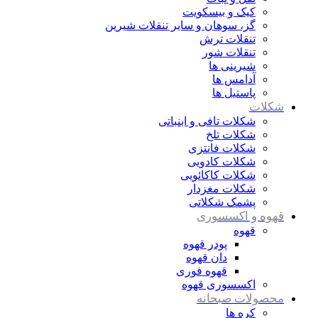
کیک و بیسکویت
گز، سوهان و سایر تنقلات شیرین
تنقلات ترش
تنقلات شور
شیرینی ها
آدامس ها
پاستیل ها
شکلات
شکلات تافی و ابنباتی
شکلات تلخ
شکلات فانتزی
شکلات کادویی
شکلات کاکائویی
شکلات مغزدار
پشمک شکلاتی
قهوه و اکسسوری
قهوه
پودر قهوه
دان قهوه
قهوه فوری
اکسسوری قهوه
محصولات صبحانه
کره ها