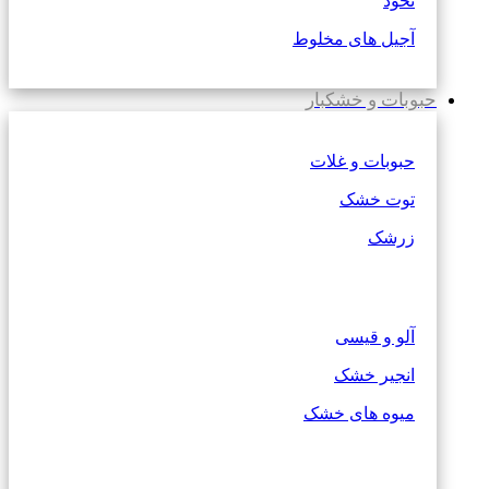
نخود
آجیل های مخلوط
حبوبات و خشکبار
حبوبات و غلات
توت خشک
زرشک
آلو و قیسی
انجیر خشک
میوه های خشک