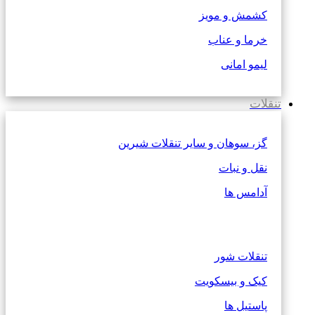
کشمش و مویز
خرما و عناب
لیمو امانی
تنقلات
گز، سوهان و سایر تنقلات شیرین
نقل و نبات
آدامس ها
تنقلات شور
کیک و بیسکویت
پاستیل ها