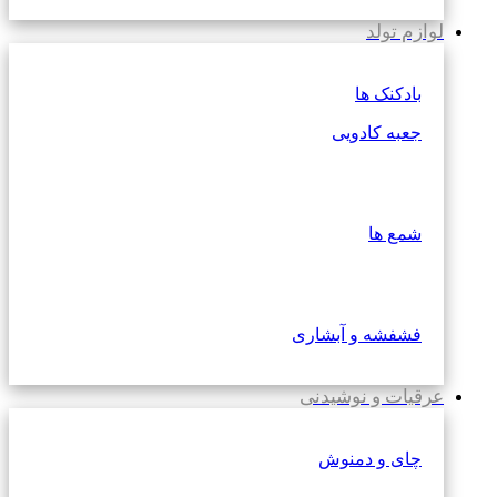
لوازم تولد
بادکنک ها
جعبه کادویی
شمع ها
فشفشه و آبشاری
عرقیات و نوشیدنی
چای و دمنوش