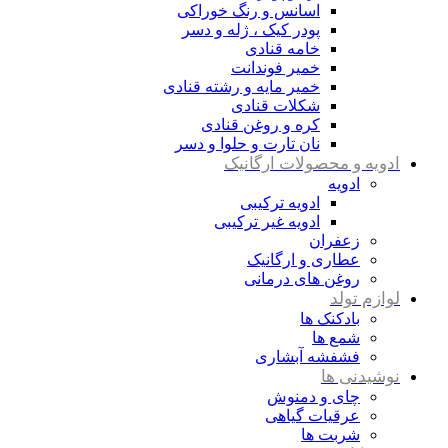
اسانس و رنگ خوراکی
پودر کیک ، ژله و دسر
خامه قنادی
خمیر فوندانت
خمیر مایه و رشته قنادی
شکلات قنادی
کره و روغن قنادی
نان تارت و حلوا و دسر
ادویه و محصولات ارگانیک
ادویه
ادویه ترکیبی
ادویه غیر ترکیبی
زعفران
عطاری و ارگانیک
روغن های درمانی
لوازم تولد
بادکنک ها
شمع ها
فشفشه آبشاری
نوشیدنی ها
چای و دمنوش
عرقیات گیاهی
شربت ها