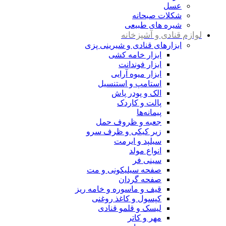
عسل
شکلات صبحانه
شیره های طبیعی
لوازم قنادی و آشپزخانه
ابزارهای قنادی و شیرینی پزی
ابزار خامه کشی
ابزار فوندانت
ابزار میوه آرایی
استامپ و استنسیل
الک و پودر پاش
پالت و کاردک
پیمانه‌ها
جعبه و ظروف حمل
زیر کیکی و ظرف سرو
سیلپد و ایرمت
انواع مولد
سینی فر
صفحه سیلیکونی و مت
صفحه گردان
قیف و ماسوره و خامه ریز
کپسول و کاغذ روغنی
لیسک و قلمو قنادی
مهر و کاتر