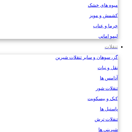
میوه های خشک
کشمش و مویز
خرما و عناب
لیمو امانی
تنقلات
گز، سوهان و سایر تنقلات شیرین
نقل و نبات
آدامس ها
تنقلات شور
کیک و بیسکویت
پاستیل ها
تنقلات ترش
شیرینی ها