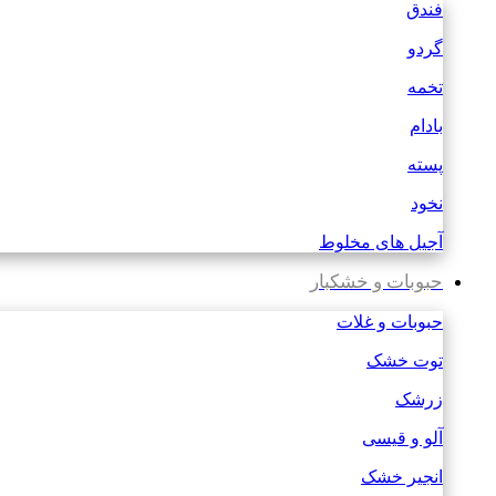
فندق
گردو
تخمه
بادام
پسته
نخود
آجیل های مخلوط
حبوبات و خشکبار
حبوبات و غلات
توت خشک
زرشک
آلو و قیسی
انجیر خشک