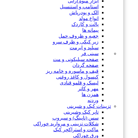
ابزار میوه آرایی
استامپ و استنسیل
الک و پودرپاش
انواع مولد
پالت و کاردک
پیمانه ها
جعبه و ظروف حمل
زیر کیکی و ظرف سرو
سیلپد و ایرمت
سینی فر
صفحه سیلیکونی و مت
صفحه گردان
قیف و ماسوره و خامه ریز
کپسول و کاغذ روغنی
لیسک و قلمو قنادی
مهر و کاتر
همزن ها
وردنه
تزیینات کیک و شیرینی
تاپر کیک وشیرینی
سس (تاپینگ) و سیروپ
شکلات تزیینی و مروارید خوراکی
ماکت و استراکچر کیک
ورق خوراکی