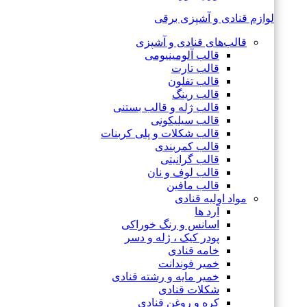
لوازم قنادی و آشپزی برقی
قالب‌های قنادی و آشپزی
قالب آلومینیومی
قالب تارت
قالب تفلون
قالب رینگ
قالب ژله و قالب بستنی
قالب سیلیکونی
قالب شکلات و پلی کربنات
قالب کمربندی
قالب گرانیتی
قالب لوف و نان
قالب مافین
مواد اولیه قنادی
آرد ها
اسانس و رنگ خوراکی
پودر کیک ، ژله و دسر
خامه قنادی
خمیر فوندانت
خمیر مایه و رشته قنادی
شکلات قنادی
کره و روغن قنادی