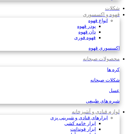
شکلات
قهوه و اکسسوری
انواع قهوه
پودر قهوه
دان قهوه
قهوه فوری
اکسسوری قهوه
محصولات صبحانه
کره ها
شکلات صبحانه
عسل
شیره های طبیعی
لوازم قنادی و آشپزخانه
ابزارهای قنادی و شیرینی پزی
ابزار خامه کشی
ابزار فوندانت