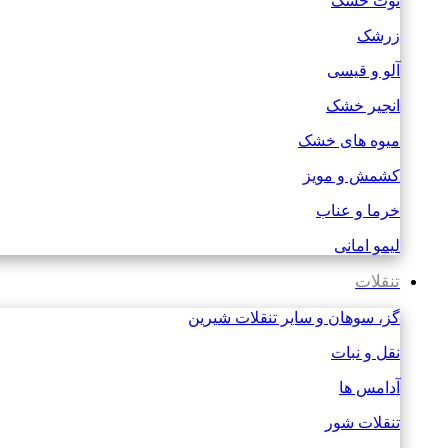
توت خشک
زرشک
آلو و قیسی
انجیر خشک
میوه های خشک
کشمش و مویز
خرما و عناب
لیمو امانی
تنقلات
گز، سوهان و سایر تنقلات شیرین
نقل و نبات
آدامس ها
تنقلات شور