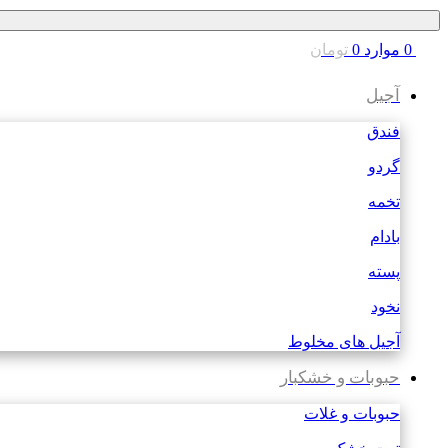
0
موارد
0
تومان
آجیل
فندق
گردو
تخمه
بادام
پسته
نخود
آجیل های مخلوط
حبوبات و خشکبار
حبوبات و غلات