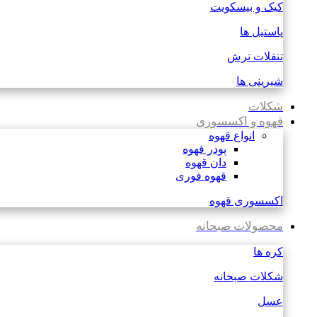
کیک و بیسکویت
پاستیل ها
تنقلات ترش
شیرینی ها
شکلات
قهوه و اکسسوری
انواع قهوه
پودر قهوه
دان قهوه
قهوه فوری
اکسسوری قهوه
محصولات صبحانه
کره ها
شکلات صبحانه
عسل