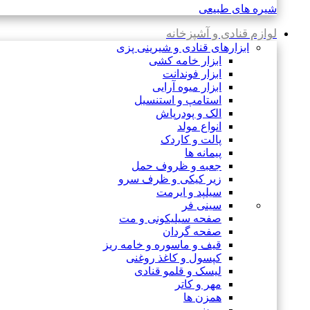
شیره های طبیعی
لوازم قنادی و آشپزخانه
ابزارهای قنادی و شیرینی پزی
ابزار خامه کشی
ابزار فوندانت
ابزار میوه آرایی
استامپ و استنسیل
الک و پودرپاش
انواع مولد
پالت و کاردک
پیمانه ها
جعبه و ظروف حمل
زیر کیکی و ظرف سرو
سیلپد و ایرمت
سینی فر
صفحه سیلیکونی و مت
صفحه گردان
قیف و ماسوره و خامه ریز
کپسول و کاغذ روغنی
لیسک و قلمو قنادی
مهر و کاتر
همزن ها