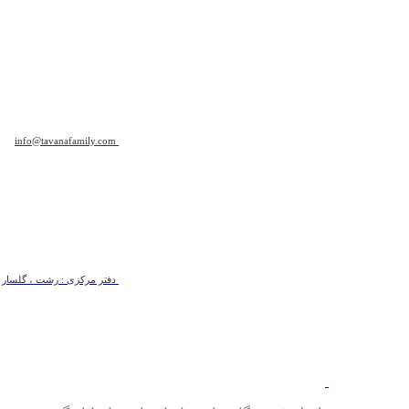
info@tavanafamily.com
دفتر مرکزی : رشت ، گلسار ، ب