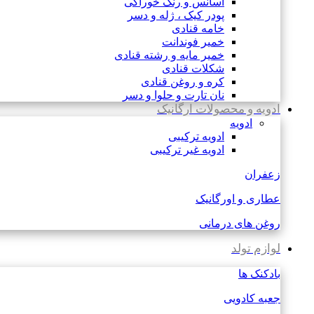
اسانس و رنگ خوراکی
پودر کیک ، ژله و دسر
خامه قنادی
خمیر فوندانت
خمیر مایه و رشته قنادی
شکلات قنادی
کره و روغن قنادی
نان تارت و حلوا و دسر
ادویه و محصولات ارگانیک
ادویه
ادویه ترکیبی
ادویه غیر ترکیبی
زعفران
عطاری و اورگانیک
روغن های درمانی
لوازم تولد
بادکنک ها
جعبه کادویی