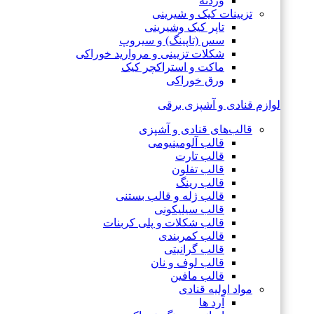
وردنه
تزیینات کیک و شیرینی
تاپر کیک وشیرینی
سس (تاپینگ) و سیروپ
شکلات تزیینی و مروارید خوراکی
ماکت و استراکچر کیک
ورق خوراکی
لوازم قنادی و آشپزی برقی
قالب‌های قنادی و آشپزی
قالب آلومینیومی
قالب تارت
قالب تفلون
قالب رینگ
قالب ژله و قالب بستنی
قالب سیلیکونی
قالب شکلات و پلی کربنات
قالب کمربندی
قالب گرانیتی
قالب لوف و نان
قالب مافین
مواد اولیه قنادی
آرد ها