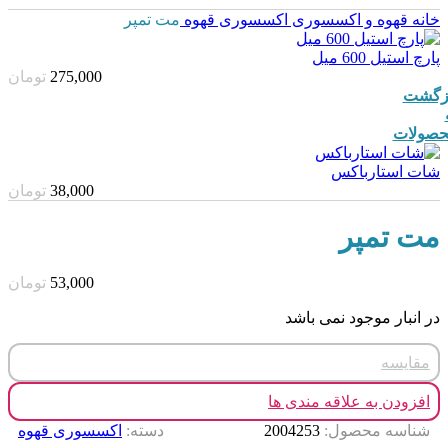
خانه
قهوه و اکسسوری
اکسسوری قهوه
مت تمپر
پارچ استیل 600 میل
275,000
تومان
زگشت
صولات
شات استارباکس
38,000
تومان
مت تمپر
53,000
تومان
در انبار موجود نمی باشد
مقایسه
افزودن به علاقه مندی ها
شناسه محصول:
2004253
دسته:
اکسسوری قهوه