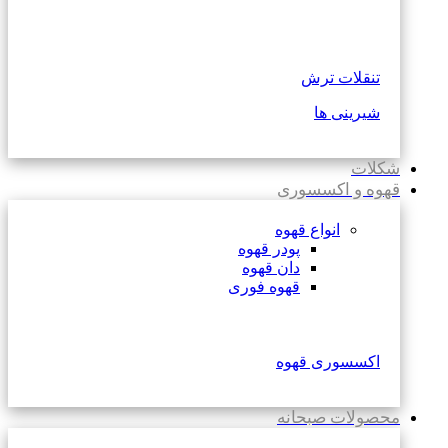
تنقلات ترش
شیرینی ها
شکلات
قهوه و اکسسوری
انواع قهوه
پودر قهوه
دان قهوه
قهوه فوری
اکسسوری قهوه
محصولات صبحانه