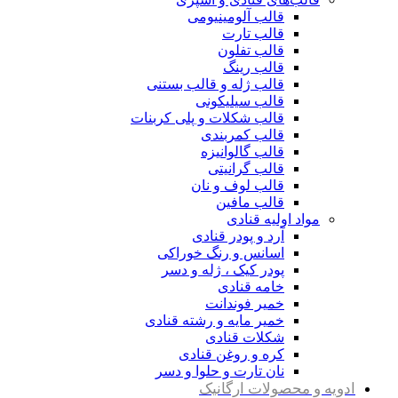
قالب آلومینیومی
قالب تارت
قالب تفلون
قالب رینگ
قالب ژله و قالب بستنی
قالب سیلیکونی
قالب شکلات و پلی کربنات
قالب کمربندی
قالب گالوانیزه
قالب گرانیتی
قالب لوف و نان
قالب مافین
مواد اولیه قنادی
آرد و پودر قنادی
اسانس و رنگ خوراکی
پودر کیک ، ژله و دسر
خامه قنادی
خمیر فوندانت
خمیر مایه و رشته قنادی
شکلات قنادی
کره و روغن قنادی
نان تارت و حلوا و دسر
ادویه و محصولات ارگانیک