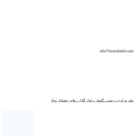
info@tavanafamily.com
دفتر مرکزی : رشت ، گلسار ، بلوار گلایل ، هایپر خشکبار توانا