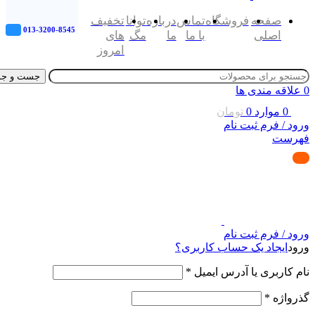
صفحه
فروشگاه
تماس
درباره
توانا
تخفیف
013-3200-8545
اصلی
با ما
ما
مگ
های
امروز
جست و جو
0
علاقه مندی ها
0
موارد
0
تومان
ورود / فرم ثبت نام
فهرست
ورود / فرم ثبت نام
ورود
ایجاد یک حساب کاربری؟
نام کاربری یا آدرس ایمیل
*
گذرواژه
*