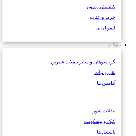
کشمش و مویز
خرما و عناب
لیمو امانی
تنقلات
گز، سوهان و سایر تنقلات شیرین
نقل و نبات
آدامس ها
تنقلات شور
کیک و بیسکویت
پاستیل ها