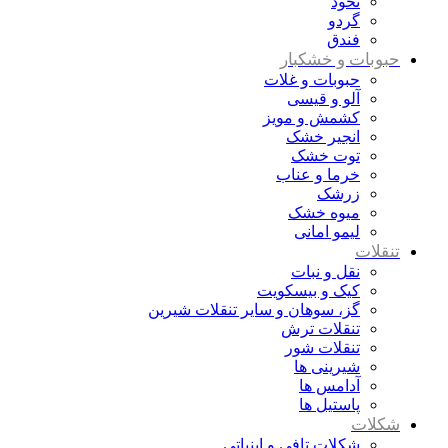
نخود
گردو
فندق
حبوبات و خشکبار
حبوبات و غلات
آلو و قیسی
کشمش و مویز
انجیر خشک
توت خشک
خرما و عناب
زرشک
میوه خشک
لیمو امانی
تنقلات
نقل و نبات
کیک و بیسکویت
گز، سوهان و سایر تنقلات شیرین
تنقلات ترش
تنقلات شور
شیرینی ها
آدامس ها
پاستیل ها
شکلات
شکلات تافی و ابنباتی