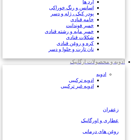
آرد ها
اسانس و رنگ خوراکی
پودر کیک ، ژله و دسر
خامه قنادی
خمیر فوندانت
خمیر مایه و رشته قنادی
شکلات قنادی
کره و روغن قنادی
نان تارت و حلوا و دسر
ادویه و محصولات ارگانیک
ادویه
ادویه ترکیبی
ادویه غیر ترکیبی
زعفران
عطاری و اورگانیک
روغن های درمانی