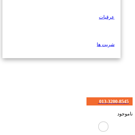
عرقیات
شربت ها
013-3200-8545
ناموجود