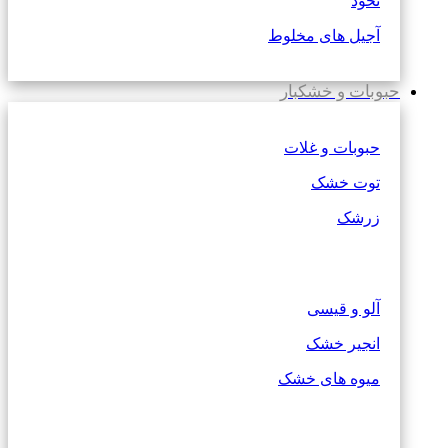
نخود
آجیل های مخلوط
حبوبات و خشکبار
حبوبات و غلات
توت خشک
زرشک
آلو و قیسی
انجیر خشک
میوه های خشک