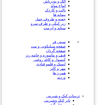
الک و پودرپاش
انواع مولد
پالت و کاردک
پیمانه ها
جعبه و ظروف حمل
زیر کیکی و ظرف سرو
سیلپد و ایرمت
سینی فر
صفحه سیلیکونی و مت
صفحه گردان
قیف و ماسوره و خامه ریز
کپسول و کاغذ روغنی
لیسک و قلمو قنادی
مهر و کاتر
همزن ها
وردنه
تزیینات کیک و شیرینی
تاپر کیک وشیرینی
سس (تاپینگ) و سیروپ