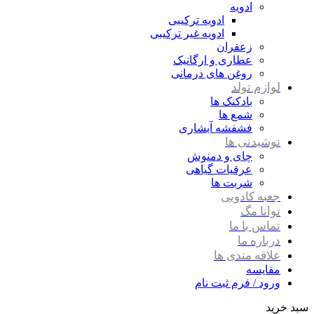
ادویه
ادویه ترکیبی
ادویه غیر ترکیبی
زعفران
عطاری و ارگانیک
روغن های درمانی
لوازم تولد
بادکنک ها
شمع ها
فشفشه آبشاری
نوشیدنی ها
چای و دمنوش
عرقیات گیاهی
شربت ها
جعبه کادویی
توانا مگ
تماس با ما
درباره ما
علاقه مندی ها
مقایسه
ورود / فرم ثبت نام
سبد خرید