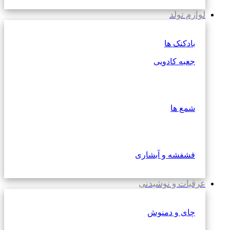
لوازم تولد
بادکنک ها
جعبه کادویی
شمع ها
فشفشه و آبشاری
عرقیات و نوشیدنی
چای و دمنوش