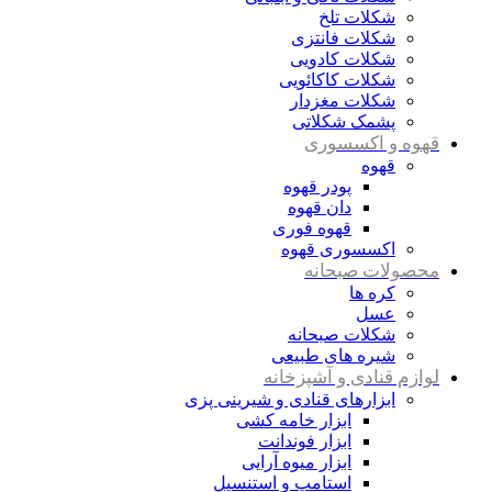
شکلات تلخ
شکلات فانتزی
شکلات کادویی
شکلات کاکائویی
شکلات مغزدار
پشمک شکلاتی
قهوه و اکسسوری
قهوه
پودر قهوه
دان قهوه
قهوه فوری
اکسسوری قهوه
محصولات صبحانه
کره ها
عسل
شکلات صبحانه
شیره های طبیعی
لوازم قنادی و آشپزخانه
ابزارهای قنادی و شیرینی پزی
ابزار خامه کشی
ابزار فوندانت
ابزار میوه آرایی
استامپ و استنسیل