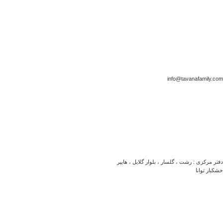
info@tavanafamily.com
دفتر مرکزی : رشت ، گلسار ، بلوار گلایل ، هایپر
خشکبار توانا