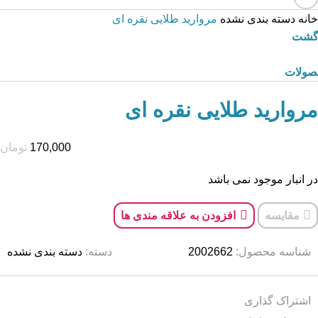
خانه
دسته بندی نشده
مروارید طلایی نقره ای
زگشت
صولات
مروارید طلایی نقره ای
170,000
تومان
در انبار موجود نمی باشد
مقایسه
افزودن به علاقه مندی ها
شناسه محصول:
2002662
دسته:
دسته بندی نشده
اشتراک گذاری