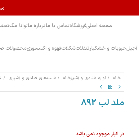
سا
صفحه اصلی
فروشگاه
تماس با ما
درباره ما
توانا مگ
تخفی
آجیل
حبوبات و خشکبار
تنقلات
شکلات
قهوه و اکسسوری
محصولات صب
خانه
لوازم قنادی و آشپزخانه
قالب‌های قنادی و آشپزی
ق
ملد لب 892
در انبار موجود نمی باشد