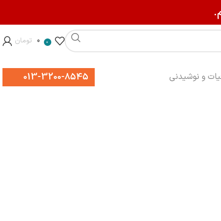
.
0
تومان
0
013-3200-8545
یات و نوشیدنی