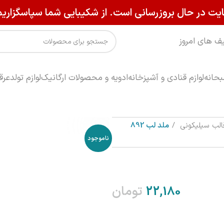
یت در حال بروزرسانی است. از شکیبایی شما سپاسگزاریم
ف های امروز
حانه
لوازم قنادی و آشپزخانه
ادویه و محصولات ارگانیک
لوازم تولد
عرق
الب سیلیکونی
ملد لب 892
ناموجود
تومان