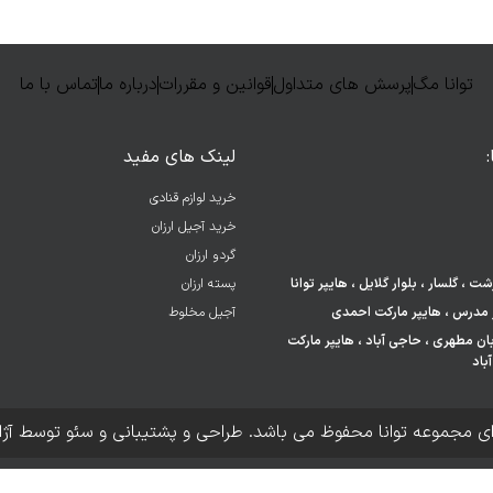
توانا مگ
پرسش های متداول
قوانین و مقررات
درباره ما
تماس با ما
لینک های مفید
خرید لوازم قنادی
خرید آجیل ارزان
گردو ارزان
 ، گلسار ، بلوار گلایل ، هایپر توانا
پسته ارزان
آجیل مخلوط
 خیابان مطهری ، حاجی آباد ، هایپر مارکت
باد
ای مجموعه توانا محفوظ می باشد. طراحی و پشتیبانی و سئو توسط آژ