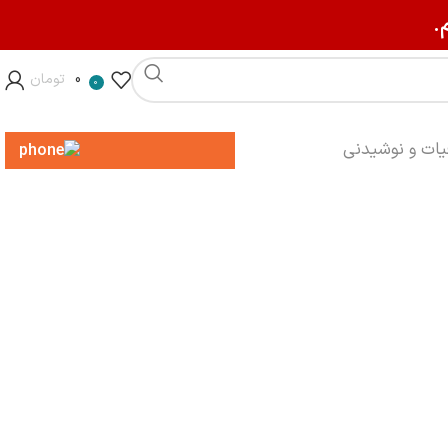
.
0
تومان
0
013-3200-8545
یات و نوشیدنی