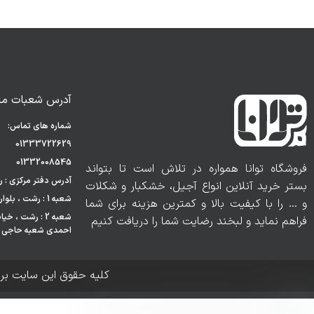
آدرس شعبات ما:
شماره های تماس:
01333722629
01332008545
فروشگاه توانا همواره در تلاش است تا بتواند
آدرس دفتر مرکزی : رشت
بستر خرید آنلاین انواع آجیل، خشکبار و شکلات
شعبه 1 : رشت ، بلوار مدرس ، هایپر مارکت احمدی
و … را با کیفیت بالا و کمترین هزینه برای شما
شعبه 2 : رشت ،
فراهم نماید و لبخند رضایت شما را دریافت کنیم
احمدی شعبه حاجی آ
کلیه حقوق این سایت بر