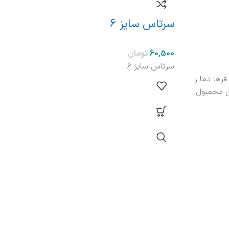
سرتاس سایز 6
سرت
تومان
سرتاس سایز 6
سرتا
OVE برخی از فرها دما را
ین محصول