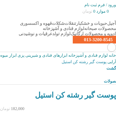
ورود / فرم ثبت نام
0
موارد
0
تومان
آجیل
حبوبات و خشکبار
تنقلات
شکلات
قهوه و اکسسوری
محصولات صبحانه
لوازم قنادی و آشپزخانه
ادویه و محصولات ارگانیک
لوازم تولد
عرقیات و نوشیدنی
013-3200-8545
خانه
لوازم قنادی و آشپزخانه
ابزارهای قنادی و شیرینی پزی
ابزار میوه
آرایی
پوست گیر رشته کن استیل
زگشت
صولات
پوست گیر رشته کن استیل
182,000
تومان