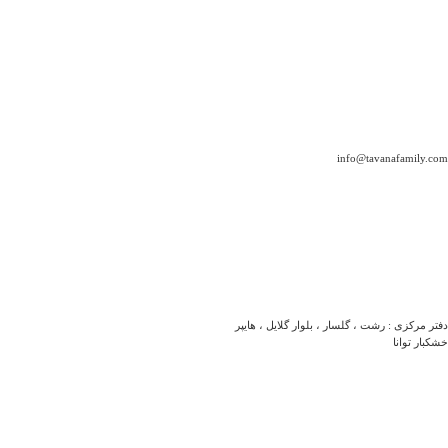
info@tavanafamily.com
دفتر مرکزی : رشت ، گلسار ، بلوار گلایل ، هایپر
خشکبار توانا