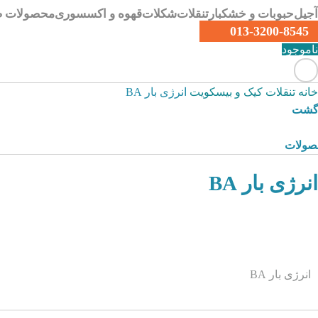
آجیل
حبوبات و خشکبار
تنقلات
شکلات
قهوه و اکسسوری
محصولات ص
013-3200-8545
ناموجود
خانه
تنقلات
کیک و بیسکویت
انرژی بار BA
زگشت
صولات
انرژی بار BA
انرژی بار BA