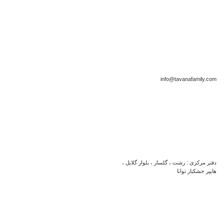
info@tavanafamily.com
دفتر مرکزی : رشت ، گلسار ، بلوار گلایل ،
هایپر خشکبار توانا