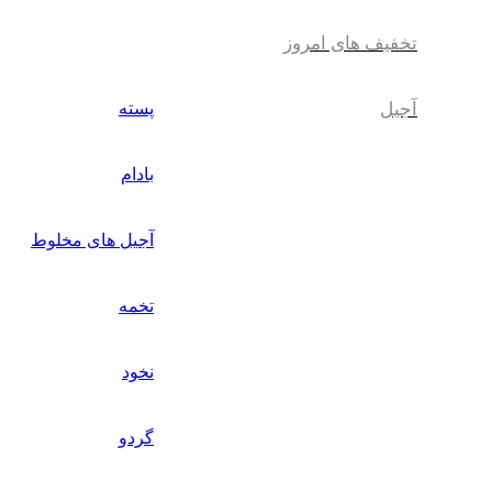
تخفیف های امروز
آجیل
پسته
بادام
آجیل های مخلوط
تخمه
نخود
گردو