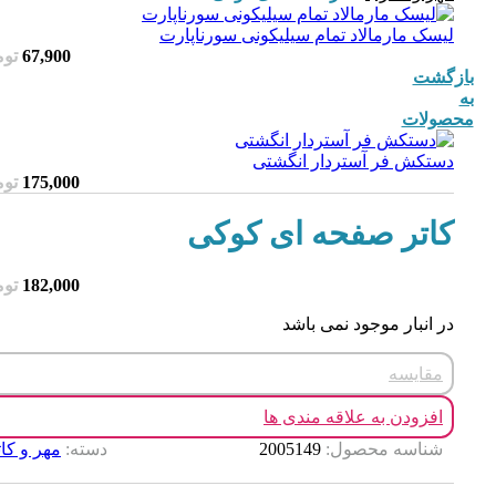
لیسک مارمالاد تمام سیلیکونی سورناپارت
67,900
توم
بازگشت
به
محصولات
دستکش فر آستردار انگشتی
175,000
توم
کاتر صفحه ای کوکی
182,000
توم
در انبار موجود نمی باشد
مقایسه
افزودن به علاقه مندی ها
شناسه محصول:
2005149
دسته:
مهر و کات