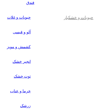
فندق
حبوبات و خشکبار
حبوبات و غلات
آلو و قیسی
کشمش و مویز
انجیر خشک
توت خشک
خرما و عناب
زرشک