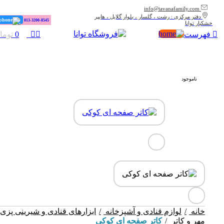
info@tavanafamily.com
دفتر مرکزی : رشت ، گلسار ، بلوار گلایل ، هایپر
سایت در حال بروزرسانی است. از شکیبایی شما سپاسگزاریم.
013-3200-8545
خشکبار توانا
0
فهرست
0
توما
ناموجود
خانه
لوازم قنادی و آشپزخانه
ابزارهای قنادی و شیرینی پزی
مهر و کاتر
کاتر صفحه ای کوکی