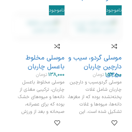
ناموجود
ناموجود
نامو
گرم
موسلی گردو، سیب و
موسلی مخلوط
رژی
دارچین چاربان
باعسل چاربان
معرف
250گ
تومان
تومان
یکی 
موسلی گردو,سیب و دارچین
موسلی مخلوط باعسل
که آ
چاربان شامل غلات
چاربان، ترکیبی مغذی از
است،
پخته‌نشده بوده که از مغزها،
دانه‌ها و میوه‌های خشک
با
دانه‌ها، میوه‌ها و غلات
بوده که برای عصرانه،
تشکیل شده است. این
صبحانه و بعد از ورزش