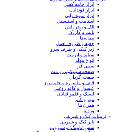
ابزار خامه کشی
ابزار فوندانت
ابزار میوه آرایی
استامپ و استنسیل
الک و پودر پاش
پالت و کاردک
پیمانه‌ها
جعبه و ظروف حمل
زیر کیکی و ظرف سرو
سیلپد و ایرمت
انواع مولد
سینی فر
صفحه سیلیکونی و مت
صفحه گردان
قیف و ماسوره و خامه ریز
کپسول و کاغذ روغنی
لیسک و قلمو قنادی
مهر و کاتر
همزن ها
وردنه
تزیینات کیک و شیرینی
تاپر کیک و شیرینی
سس (تاپینگ) و سیروپ