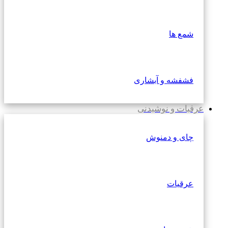
شمع ها
فشفشه و آبشاری
عرقیات و نوشیدنی
چای و دمنوش
عرقیات