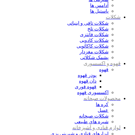
آدامس ها
پاستیل ها
شکلات
شکلات تافی و ابنباتی
شکلات تلخ
شکلات فانتزی
شکلات کادویی
شکلات کاکائویی
شکلات مغزدار
پشمک شکلاتی
قهوه و اکسسوری
قهوه
پودر قهوه
دان قهوه
قهوه فوری
اکسسوری قهوه
محصولات صبحانه
کره ها
عسل
شکلات صبحانه
شیره های طبیعی
لوازم قنادی و آشپزخانه
ابزارهای قنادی و شیرینی پزی