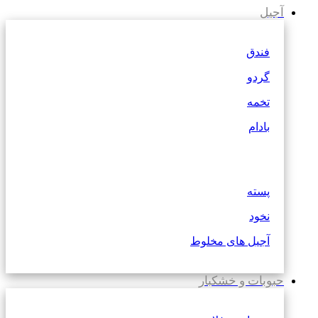
آجیل
فندق
گردو
تخمه
بادام
پسته
نخود
آجیل های مخلوط
حبوبات و خشکبار