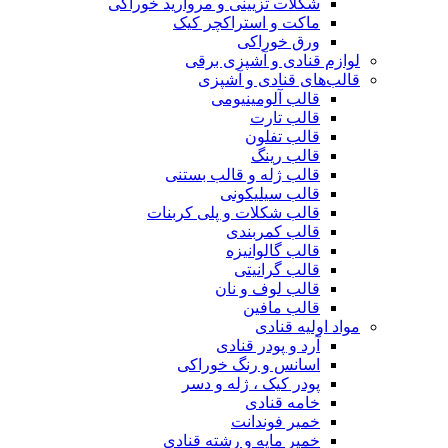
شکلات تزیینی و مروارید خوراکی
ماکت و استراکچر کیک
ورق خوراکی
لوازم قنادی و آشپزی برقی
قالب‌های قنادی و آشپزی
قالب آلومینیومی
قالب تارت
قالب تفلون
قالب رینگ
قالب ژله و قالب بستنی
قالب سیلیکونی
قالب شکلات و پلی کربنات
قالب کمربندی
قالب گالوانیزه
قالب گرانیتی
قالب لوف و نان
قالب مافین
مواد اولیه قنادی
آرد و پودر قنادی
اسانس و رنگ خوراکی
پودر کیک ، ژله و دسر
خامه قنادی
خمیر فوندانت
خمیر مایه و رشته قنادی