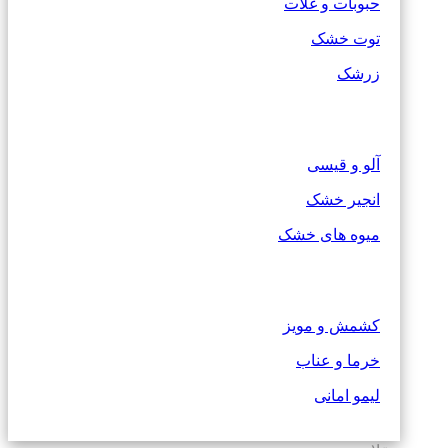
حبوبات و غلات
توت خشک
زرشک
آلو و قیسی
انجیر خشک
میوه های خشک
کشمش و مویز
خرما و عناب
لیمو امانی