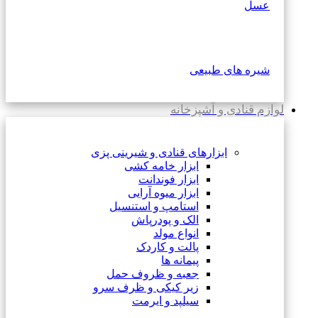
عسل
شیره های طبیعی
لوازم قنادی و آشپزخانه
ابزارهای قنادی و شیرینی پزی
ابزار خامه کشی
ابزار فوندانت
ابزار میوه آرایی
استامپ و استنسیل
الک و پودرپاش
انواع مولد
پالت و کاردک
پیمانه ها
جعبه و ظروف حمل
زیر کیکی و ظرف سرو
سیلپد و ایرمت