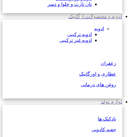
نان تارت و حلوا و دسر
ادویه و محصولات ارگانیک
ادویه
ادویه ترکیبی
ادویه غیر ترکیبی
زعفران
عطاری و اورگانیک
روغن های درمانی
لوازم تولد
بادکنک ها
جعبه کادویی