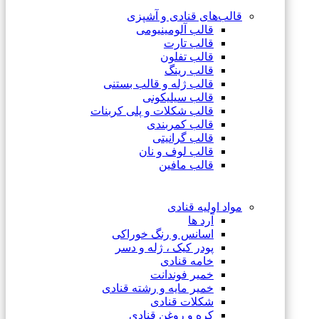
قالب‌های قنادی و آشپزی
قالب آلومینیومی
قالب تارت
قالب تفلون
قالب رینگ
قالب ژله و قالب بستنی
قالب سیلیکونی
قالب شکلات و پلی کربنات
قالب کمربندی
قالب گرانیتی
قالب لوف و نان
قالب مافین
مواد اولیه قنادی
آرد ها
اسانس و رنگ خوراکی
پودر کیک ، ژله و دسر
خامه قنادی
خمیر فوندانت
خمیر مایه و رشته قنادی
شکلات قنادی
کره و روغن قنادی