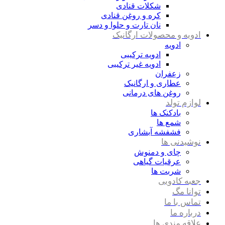
شکلات قنادی
کره و روغن قنادی
نان تارت و حلوا و دسر
ادویه و محصولات ارگانیک
ادویه
ادویه ترکیبی
ادویه غیر ترکیبی
زعفران
عطاری و ارگانیک
روغن های درمانی
لوازم تولد
بادکنک ها
شمع ها
فشفشه آبشاری
نوشیدنی ها
چای و دمنوش
عرقیات گیاهی
شربت ها
جعبه کادویی
توانا مگ
تماس با ما
درباره ما
علاقه مندی ها