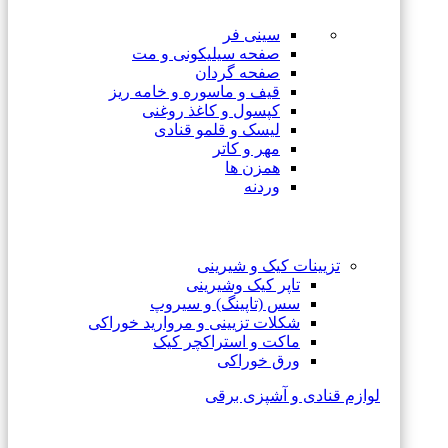
سینی فر
صفحه سیلیکونی و مت
صفحه گردان
قیف و ماسوره و خامه ریز
کپسول و کاغذ روغنی
لیسک و قلمو قنادی
مهر و کاتر
همزن ها
وردنه
تزیینات کیک و شیرینی
تاپر کیک وشیرینی
سس (تاپینگ) و سیروپ
شکلات تزیینی و مروارید خوراکی
ماکت و استراکچر کیک
ورق خوراکی
لوازم قنادی و آشپزی برقی