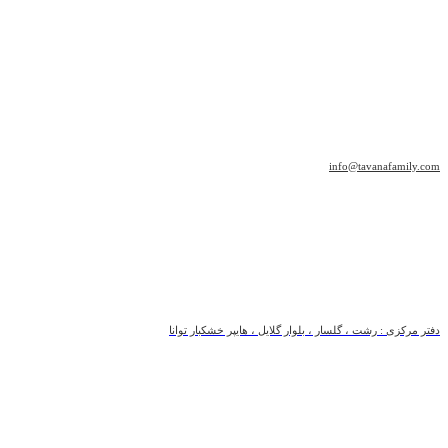
info@tavanafamily.com
دفتر مرکزی : رشت ، گلسار ، بلوار گلایل ، هایپر خشکبار توانا