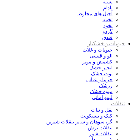
پسته
بادام
آجیل های مخلوط
تخمه
نخود
گردو
فندق
حبوبات و خشکبار
حبوبات و غلات
آلو و قیسی
کشمش و مویز
انجیر خشک
توت خشک
خرما و عناب
زرشک
میوه خشک
لیمو امانی
تنقلات
نقل و نبات
کیک و بیسکویت
گز، سوهان و سایر تنقلات شیرین
تنقلات ترش
تنقلات شور
شیرینی ها