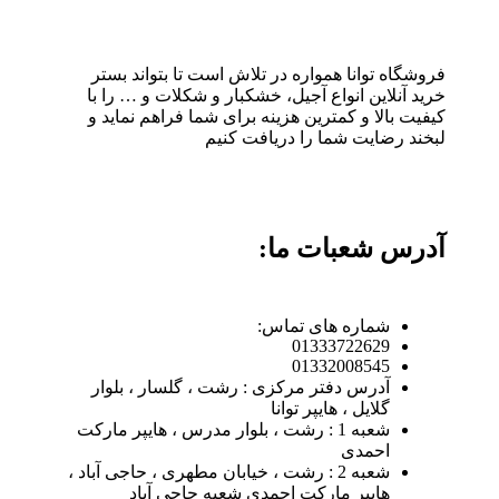
فروشگاه توانا همواره در تلاش است تا بتواند بستر
خرید آنلاین انواع آجیل، خشکبار و شکلات و … را با
کیفیت بالا و کمترین هزینه برای شما فراهم نماید و
لبخند رضایت شما را دریافت کنیم
آدرس شعبات ما:
شماره های تماس:
01333722629
01332008545
آدرس دفتر مرکزی : رشت ، گلسار ، بلوار
گلایل ، هایپر توانا
شعبه 1 : رشت ، بلوار مدرس ، هایپر مارکت
احمدی
شعبه 2 : رشت ، خیابان مطهری ، حاجی آباد ،
هایپر مارکت احمدی شعبه حاجی آباد