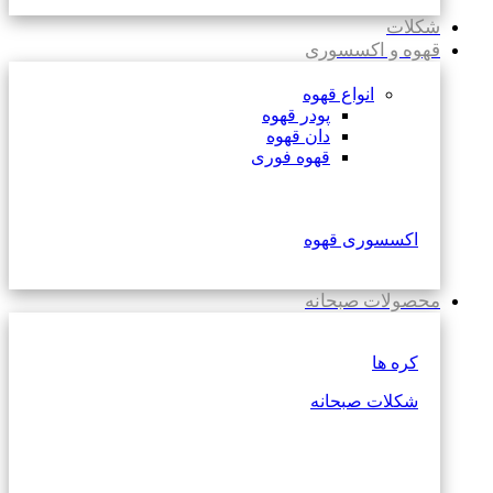
شکلات
قهوه و اکسسوری
انواع قهوه
پودر قهوه
دان قهوه
قهوه فوری
اکسسوری قهوه
محصولات صبحانه
کره ها
شکلات صبحانه