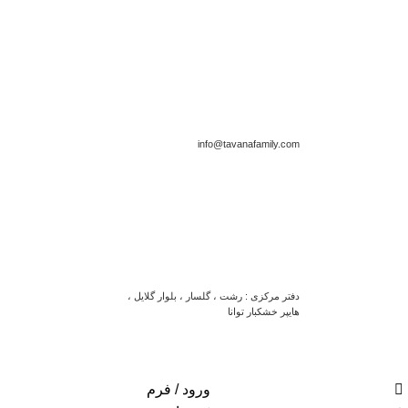
info@tavanafamily.com
دفتر مرکزی : رشت ، گلسار ، بلوار گلایل ،
هایپر خشکبار توانا
ورود / فرم