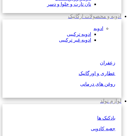
نان تارت و حلوا و دسر
ادویه و محصولات ارگانیک
ادویه
ادویه ترکیبی
ادویه غیر ترکیبی
زعفران
عطاری و اورگانیک
روغن های درمانی
لوازم تولد
بادکنک ها
جعبه کادویی