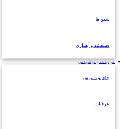
شمع ها
فشفشه و آبشاری
عرقیات و نوشیدنی
چای و دمنوش
عرقیات