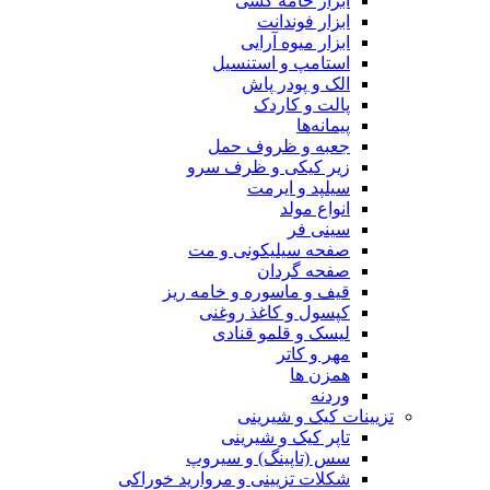
ابزار خامه کشی
ابزار فوندانت
ابزار میوه آرایی
استامپ و استنسیل
الک و پودر پاش
پالت و کاردک
پیمانه‌ها
جعبه و ظروف حمل
زیر کیکی و ظرف سرو
سیلپد و ایرمت
انواع مولد
سینی فر
صفحه سیلیکونی و مت
صفحه گردان
قیف و ماسوره و خامه ریز
کپسول و کاغذ روغنی
لیسک و قلمو قنادی
مهر و کاتر
همزن ها
وردنه
تزیینات کیک و شیرینی
تاپر کیک و شیرینی
سس (تاپینگ) و سیروپ
شکلات تزیینی و مروارید خوراکی