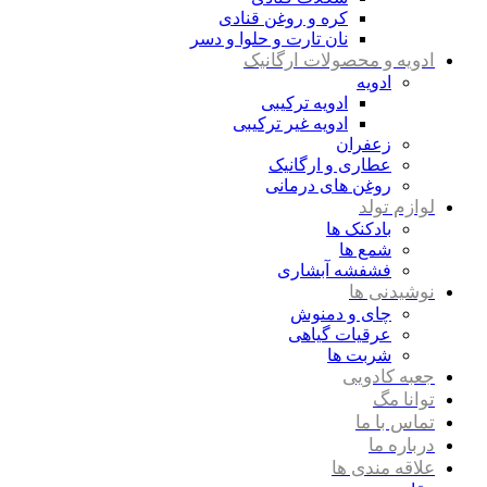
کره و روغن قنادی
نان تارت و حلوا و دسر
ادویه و محصولات ارگانیک
ادویه
ادویه ترکیبی
ادویه غیر ترکیبی
زعفران
عطاری و ارگانیک
روغن های درمانی
لوازم تولد
بادکنک ها
شمع ها
فشفشه آبشاری
نوشیدنی ها
چای و دمنوش
عرقیات گیاهی
شربت ها
جعبه کادویی
توانا مگ
تماس با ما
درباره ما
علاقه مندی ها