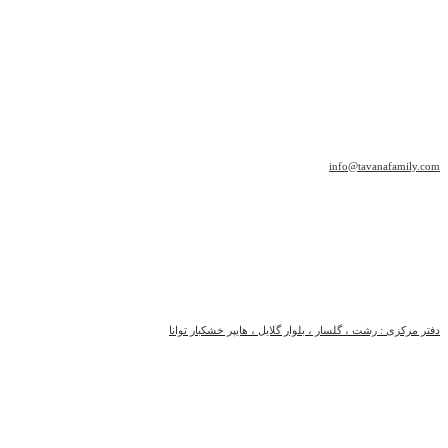
info@tavanafamily.com
دفتر مرکزی : رشت ، گلسار ، بلوار گلایل ، هایپر خشکبار توانا