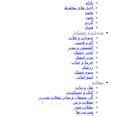
بادام
آجیل های مخلوط
تخمه
نخود
گردو
فندق
حبوبات و خشکبار
حبوبات و غلات
آلو و قیسی
کشمش و مویز
انجیر خشک
توت خشک
خرما و عناب
زرشک
میوه خشک
لیمو امانی
تنقلات
نقل و نبات
کیک و بیسکویت
گز، سوهان و سایر تنقلات شیرین
تنقلات ترش
تنقلات شور
شیرینی ها