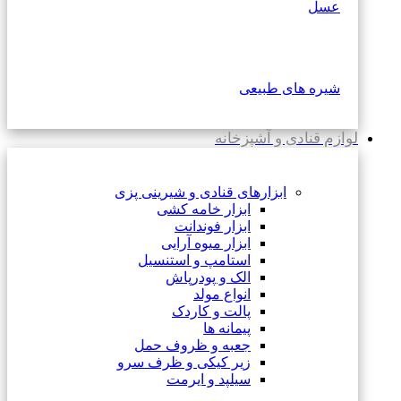
عسل
شیره های طبیعی
لوازم قنادی و آشپزخانه
ابزارهای قنادی و شیرینی پزی
ابزار خامه کشی
ابزار فوندانت
ابزار میوه آرایی
استامپ و استنسیل
الک و پودرپاش
انواع مولد
پالت و کاردک
پیمانه ها
جعبه و ظروف حمل
زیر کیکی و ظرف سرو
سیلپد و ایرمت