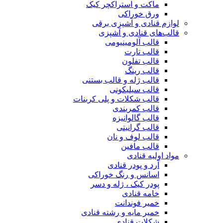
ماکت و استراکچر کیک
ورق خوراکی
لوازم قنادی و آشپزی برقی
قالب‌های قنادی و آشپزی
قالب آلومینیومی
قالب تارت
قالب تفلون
قالب رینگ
قالب ژله و قالب بستنی
قالب سیلیکونی
قالب شکلات و پلی کربنات
قالب کمربندی
قالب گالوانیزه
قالب گرانیتی
قالب لوف و نان
قالب مافین
مواد اولیه قنادی
آرد و پودر قنادی
اسانس و رنگ خوراکی
پودر کیک ، ژله و دسر
خامه قنادی
خمیر فوندانت
خمیر مایه و رشته قنادی
شکلات قنادی