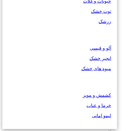
حبوبات و غلات
توت خشک
زرشک
آلو و قیسی
انجیر خشک
میوه های خشک
کشمش و مویز
خرما و عناب
لیمو امانی