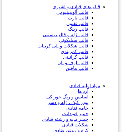
قالب‌های قنادی و آشپزی
قالب آلومینیومی
قالب تارت
قالب تفلون
قالب رینگ
قالب ژله و قالب بستنی
قالب سیلیکونی
قالب شکلات و پلی کربنات
قالب کمربندی
قالب گرانیتی
قالب لوف و نان
قالب مافین
مواد اولیه قنادی
آرد ها
اسانس و رنگ خوراکی
پودر کیک ، ژله و دسر
خامه قنادی
خمیر فوندانت
خمیر مایه و رشته قنادی
شکلات قنادی
کره و روغن قنادی