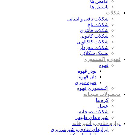
آدامس ها
پاستیل ها
شکلات
شکلات تافی و ابنباتی
شکلات تلخ
شکلات فانتزی
شکلات کادویی
شکلات کاکائویی
شکلات مغزدار
پشمک شکلاتی
قهوه و اکسسوری
قهوه
پودر قهوه
دان قهوه
قهوه فوری
اکسسوری قهوه
محصولات صبحانه
کره ها
عسل
شکلات صبحانه
شیره های طبیعی
لوازم قنادی و آشپزخانه
ابزارهای قنادی و شیرینی پزی