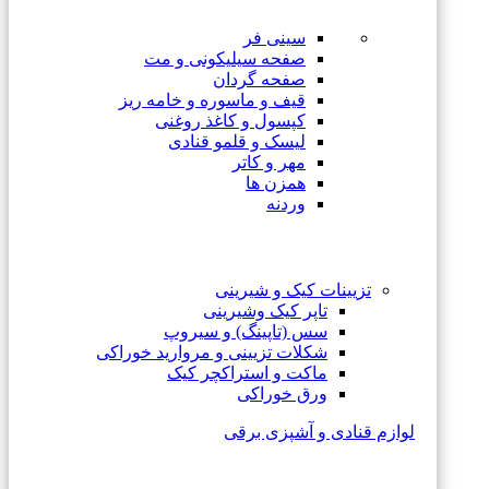
سینی فر
صفحه سیلیکونی و مت
صفحه گردان
قیف و ماسوره و خامه ریز
کپسول و کاغذ روغنی
لیسک و قلمو قنادی
مهر و کاتر
همزن ها
وردنه
تزیینات کیک و شیرینی
تاپر کیک وشیرینی
سس (تاپینگ) و سیروپ
شکلات تزیینی و مروارید خوراکی
ماکت و استراکچر کیک
ورق خوراکی
لوازم قنادی و آشپزی برقی