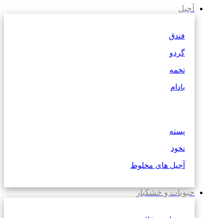
آجیل
فندق
گردو
تخمه
بادام
پسته
نخود
آجیل های مخلوط
حبوبات و خشکبار