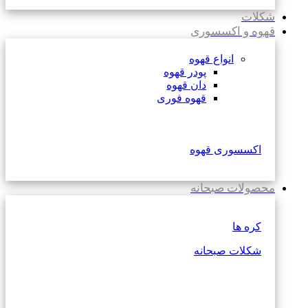
شکلات
قهوه و اکسسوری
انواع قهوه
پودر قهوه
دان قهوه
قهوه فوری
اکسسوری قهوه
محصولات صبحانه
کره ها
شکلات صبحانه