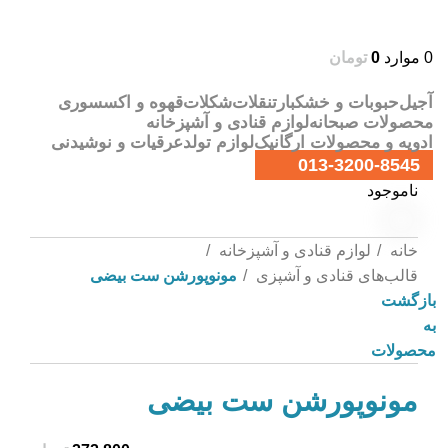
0
موارد
0
تومان
آجیل
حبوبات و خشکبار
تنقلات
شکلات
قهوه و اکسسوری
محصولات صبحانه
لوازم قنادی و آشپزخانه
ادویه و محصولات ارگانیک
لوازم تولد
عرقیات و نوشیدنی
013-3200-8545
ناموجود
خانه
لوازم قنادی و آشپزخانه
قالب‌های قنادی و آشپزی
مونوپورشن ست بیضی
بازگشت
به
محصولات
مونوپورشن ست بیضی