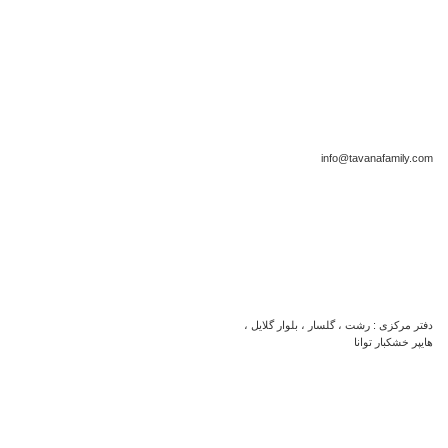
info@tavanafamily.com
دفتر مرکزی : رشت ، گلسار ، بلوار گلایل ،
هایپر خشکبار توانا