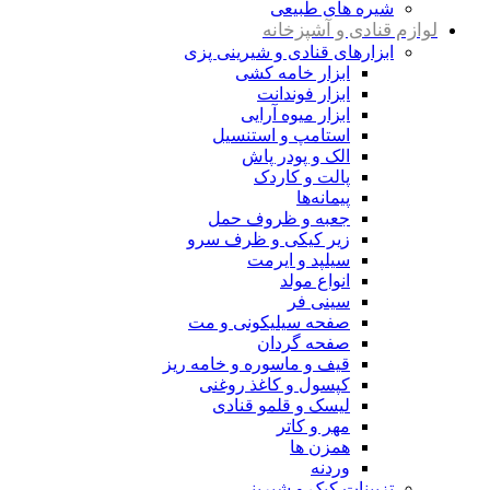
شیره های طبیعی
لوازم قنادی و آشپزخانه
ابزارهای قنادی و شیرینی پزی
ابزار خامه کشی
ابزار فوندانت
ابزار میوه آرایی
استامپ و استنسیل
الک و پودر پاش
پالت و کاردک
پیمانه‌ها
جعبه و ظروف حمل
زیر کیکی و ظرف سرو
سیلپد و ایرمت
انواع مولد
سینی فر
صفحه سیلیکونی و مت
صفحه گردان
قیف و ماسوره و خامه ریز
کپسول و کاغذ روغنی
لیسک و قلمو قنادی
مهر و کاتر
همزن ها
وردنه
تزیینات کیک و شیرینی