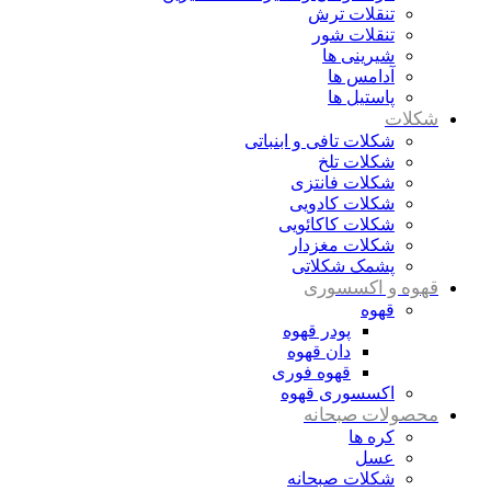
تنقلات ترش
تنقلات شور
شیرینی ها
آدامس ها
پاستیل ها
شکلات
شکلات تافی و ابنباتی
شکلات تلخ
شکلات فانتزی
شکلات کادویی
شکلات کاکائویی
شکلات مغزدار
پشمک شکلاتی
قهوه و اکسسوری
قهوه
پودر قهوه
دان قهوه
قهوه فوری
اکسسوری قهوه
محصولات صبحانه
کره ها
عسل
شکلات صبحانه