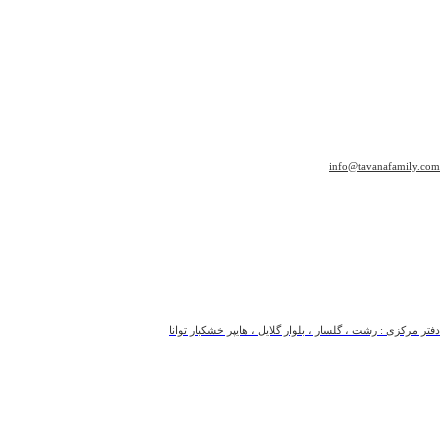
info@tavanafamily.com
دفتر مرکزی : رشت ، گلسار ، بلوار گلایل ، هایپر خشکبار توانا