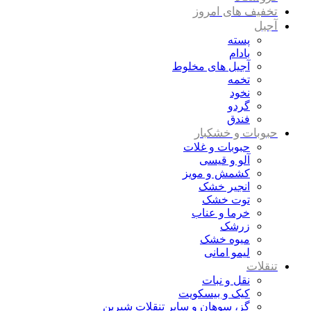
تخفیف های امروز
آجیل
پسته
بادام
آجیل های مخلوط
تخمه
نخود
گردو
فندق
حبوبات و خشکبار
حبوبات و غلات
آلو و قیسی
کشمش و مویز
انجیر خشک
توت خشک
خرما و عناب
زرشک
میوه خشک
لیمو امانی
تنقلات
نقل و نبات
کیک و بیسکویت
گز، سوهان و سایر تنقلات شیرین