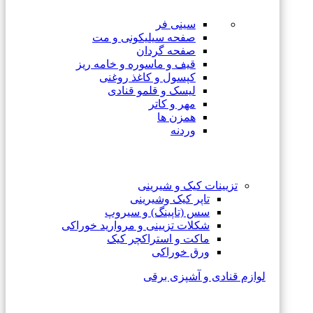
سینی فر
صفحه سیلیکونی و مت
صفحه گردان
قیف و ماسوره و خامه ریز
کپسول و کاغذ روغنی
لیسک و قلمو قنادی
مهر و کاتر
همزن ها
وردنه
تزیینات کیک و شیرینی
تاپر کیک وشیرینی
سس (تاپینگ) و سیروپ
شکلات تزیینی و مروارید خوراکی
ماکت و استراکچر کیک
ورق خوراکی
لوازم قنادی و آشپزی برقی