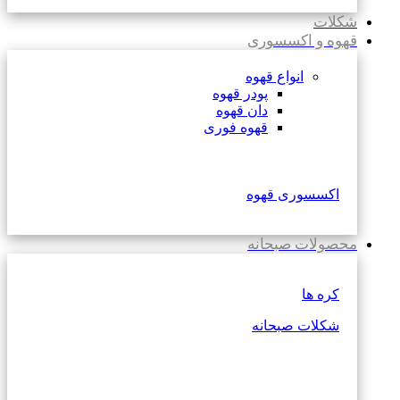
شکلات
قهوه و اکسسوری
انواع قهوه
پودر قهوه
دان قهوه
قهوه فوری
اکسسوری قهوه
محصولات صبحانه
کره ها
شکلات صبحانه