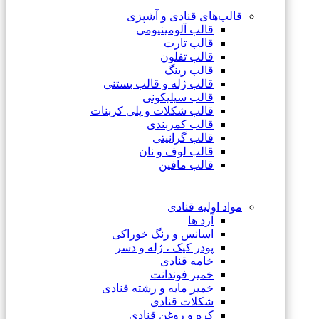
قالب‌های قنادی و آشپزی
قالب آلومینیومی
قالب تارت
قالب تفلون
قالب رینگ
قالب ژله و قالب بستنی
قالب سیلیکونی
قالب شکلات و پلی کربنات
قالب کمربندی
قالب گرانیتی
قالب لوف و نان
قالب مافین
مواد اولیه قنادی
آرد ها
اسانس و رنگ خوراکی
پودر کیک ، ژله و دسر
خامه قنادی
خمیر فوندانت
خمیر مایه و رشته قنادی
شکلات قنادی
کره و روغن قنادی