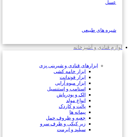
عسل
شیره های طبیعی
لوازم قنادی و آشپزخانه
ابزارهای قنادی و شیرینی پزی
ابزار خامه کشی
ابزار فوندانت
ابزار میوه آرایی
استامپ و استنسیل
الک و پودرپاش
انواع مولد
پالت و کاردک
پیمانه ها
جعبه و ظروف حمل
زیر کیکی و ظرف سرو
سیلپد و ایرمت