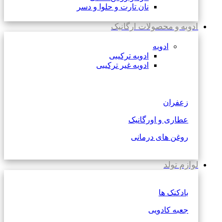
نان تارت و حلوا و دسر
ادویه و محصولات ارگانیک
ادویه
ادویه ترکیبی
ادویه غیر ترکیبی
زعفران
عطاری و اورگانیک
روغن های درمانی
لوازم تولد
بادکنک ها
جعبه کادویی