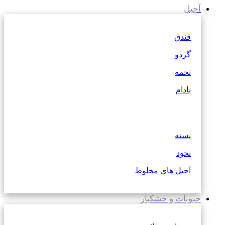
آجیل
فندق
گردو
تخمه
بادام
پسته
نخود
آجیل های مخلوط
حبوبات و خشکبار