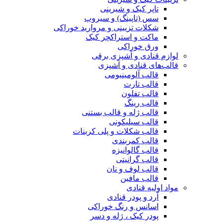
تاپر کیک و شیرینی
سس (تاپینگ) و سیروپ
شکلات تزیینی و مروارید خوراکی
ماکت و استراکچر کیک
ورق خوراکی
لوازم قنادی و آشپزی برقی
قالب‌های قنادی و آشپزی
قالب آلومینیومی
قالب تارت
قالب تفلون
قالب رینگ
قالب ژله و قالب بستنی
قالب سیلیکونی
قالب شکلات و پلی کربنات
قالب کمربندی
قالب گالوانیزه
قالب گرانیتی
قالب لوف و نان
قالب مافین
مواد اولیه قنادی
آرد و پودر قنادی
اسانس و رنگ خوراکی
پودر کیک ، ژله و دسر