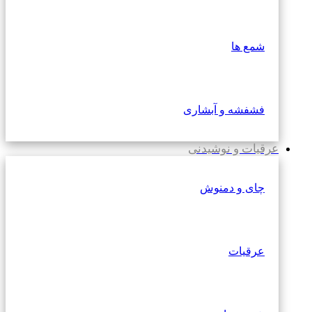
شمع ها
فشفشه و آبشاری
عرقیات و نوشیدنی
چای و دمنوش
عرقیات