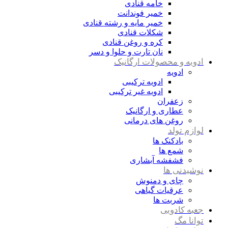
خامه قنادی
خمیر فوندانت
خمیر مایه و رشته قنادی
شکلات قنادی
کره و روغن قنادی
نان تارت و حلوا و دسر
ادویه و محصولات ارگانیک
ادویه
ادویه ترکیبی
ادویه غیر ترکیبی
زعفران
عطاری و ارگانیک
روغن های درمانی
لوازم تولد
بادکنک ها
شمع ها
فشفشه آبشاری
نوشیدنی ها
چای و دمنوش
عرقیات گیاهی
شربت ها
جعبه کادویی
توانا مگ