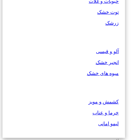
حبوبات و غلات
توت خشک
زرشک
آلو و قیسی
انجیر خشک
میوه های خشک
کشمش و مویز
خرما و عناب
لیمو امانی