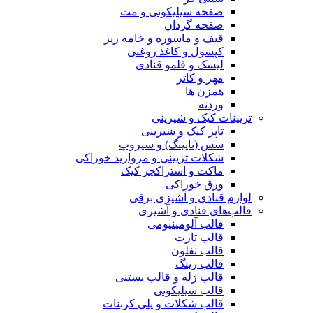
صفحه سیلیکونی و مت
صفحه گردان
قیف و ماسوره و خامه ریز
کپسول و کاغذ روغنی
لیسک و قلمو قنادی
مهر و کاتر
همزن ها
وردنه
تزیینات کیک و شیرینی
تاپر کیک و شیرینی
سس (تاپینگ) و سیروپ
شکلات تزیینی و مروارید خوراکی
ماکت و استراکچر کیک
ورق خوراکی
لوازم قنادی و آشپزی برقی
قالب‌های قنادی و آشپزی
قالب آلومینیومی
قالب تارت
قالب تفلون
قالب رینگ
قالب ژله و قالب بستنی
قالب سیلیکونی
قالب شکلات و پلی کربنات