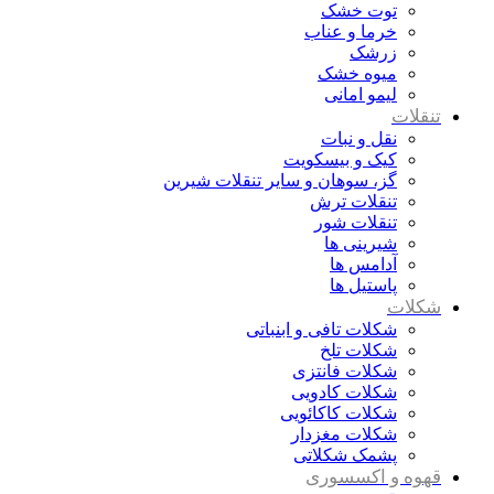
توت خشک
خرما و عناب
زرشک
میوه خشک
لیمو امانی
تنقلات
نقل و نبات
کیک و بیسکویت
گز، سوهان و سایر تنقلات شیرین
تنقلات ترش
تنقلات شور
شیرینی ها
آدامس ها
پاستیل ها
شکلات
شکلات تافی و ابنباتی
شکلات تلخ
شکلات فانتزی
شکلات کادویی
شکلات کاکائویی
شکلات مغزدار
پشمک شکلاتی
قهوه و اکسسوری