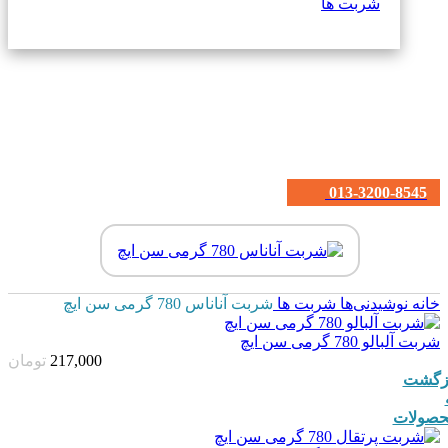
شربت ها
013-3200-8545
خانه
نوشیدنی‌ها
شربت ها
شربت آناناس 780 گرمی سن ایچ
شربت آلبالو 780 گرمی سن ایچ
217,000
تومان
زگشت
صولات