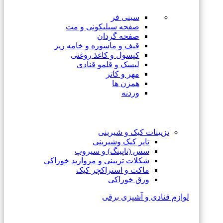
سینی فر
صفحه سیلیکونی و مت
صفحه گردان
قیف و ماسوره و خامه ریز
کپسول و کاغذ روغنی
لیسک و قلمو قنادی
مهر و کاتر
همزن ها
وردنه
تزیینات کیک و شیرینی
تاپر کیک وشیرینی
سس (تاپینگ) و سیروپ
شکلات تزیینی و مروارید خوراکی
ماکت و استراکچر کیک
ورق خوراکی
لوازم قنادی و آشپزی برقی