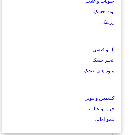
حبوبات و غلات
توت خشک
زرشک
آلو و قیسی
انجیر خشک
میوه های خشک
کشمش و مویز
خرما و عناب
لیمو امانی