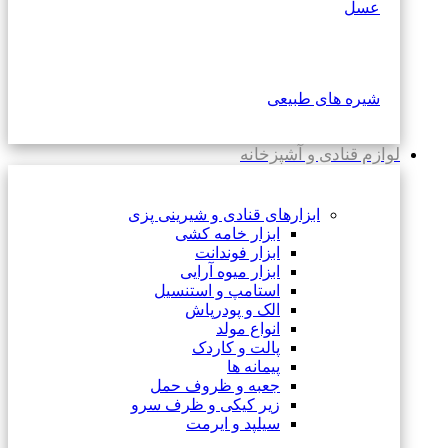
عسل
شیره های طبیعی
لوازم قنادی و آشپزخانه
ابزارهای قنادی و شیرینی پزی
ابزار خامه کشی
ابزار فوندانت
ابزار میوه آرایی
استامپ و استنسیل
الک و پودرپاش
انواع مولد
پالت و کاردک
پیمانه ها
جعبه و ظروف حمل
زیر کیکی و ظرف سرو
سیلپد و ایرمت