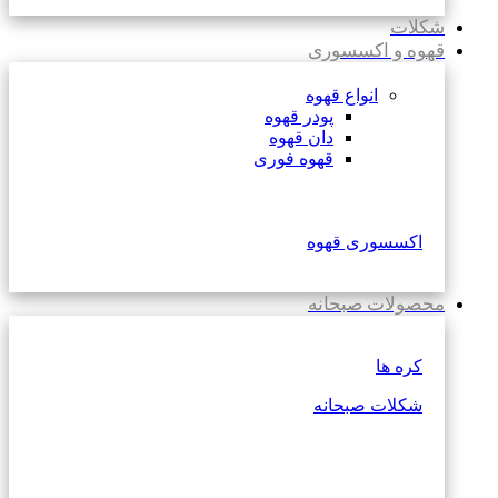
شکلات
قهوه و اکسسوری
انواع قهوه
پودر قهوه
دان قهوه
قهوه فوری
اکسسوری قهوه
محصولات صبحانه
کره ها
شکلات صبحانه