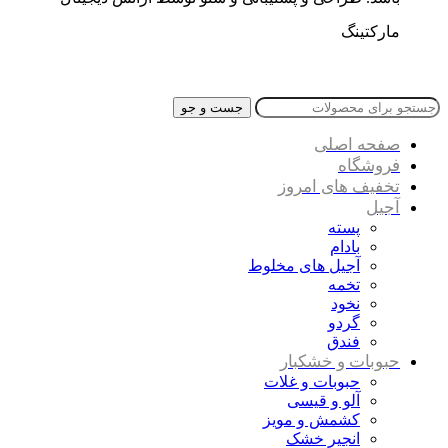
مارکتینگ
جست و جو
صفحه اصلی
فروشگاه
تخفیف های امروز
آجیل
پسته
بادام
آجیل های مخلوط
تخمه
نخود
گردو
فندق
حبوبات و خشکبار
حبوبات و غلات
آلو و قیسی
کشمش و مویز
انجیر خشک