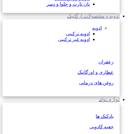
نان تارت و حلوا و دسر
ادویه و محصولات ارگانیک
ادویه
ادویه ترکیبی
ادویه غیر ترکیبی
زعفران
عطاری و اورگانیک
روغن های درمانی
لوازم تولد
بادکنک ها
جعبه کادویی