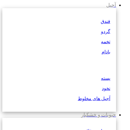
آجیل
فندق
گردو
تخمه
بادام
پسته
نخود
آجیل های مخلوط
حبوبات و خشکبار