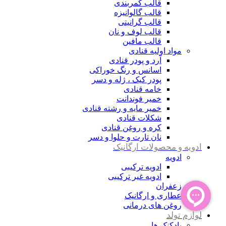
قالب کمربندی
قالب گالوانیزه
قالب گرانیتی
قالب لوف و نان
قالب مافین
مواد اولیه قنادی
آرد و پودر قنادی
اسانس و رنگ خوراکی
پودر کیک ، ژله و دسر
خامه قنادی
خمیر فوندانت
خمیر مایه و رشته قنادی
شکلات قنادی
کره و روغن قنادی
نان تارت و حلوا و دسر
ادویه و محصولات ارگانیک
ادویه
ادویه ترکیبی
ادویه غیر ترکیبی
زعفران
عطاری و ارگانیک
روغن های درمانی
لوازم تولد
بادکنک ها