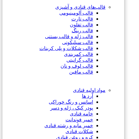
قالب‌های قنادی و آشپزی
قالب آلومینیومی
قالب تارت
قالب تفلون
قالب رینگ
قالب ژله و قالب بستنی
قالب سیلیکونی
قالب شکلات و پلی کربنات
قالب کمربندی
قالب گرانیتی
قالب لوف و نان
قالب مافین
مواد اولیه قنادی
آرد ها
اسانس و رنگ خوراکی
پودر کیک ، ژله و دسر
خامه قنادی
خمیر فوندانت
خمیر مایه و رشته قنادی
شکلات قنادی
کره و روغن قنادی