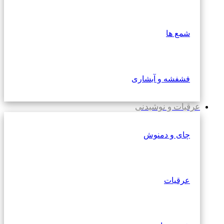
شمع ها
فشفشه و آبشاری
عرقیات و نوشیدنی
چای و دمنوش
عرقیات