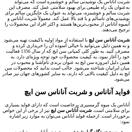
شربت آناناس یک نوشیدنی سالم و خوشمزه است که می‌تواند
به‌عنوان یک راه طبیعی برای بهبود سلامتی عمل کند. مصرف این
شربت سالم و خوشمزه، می‌تواند به عنوان یک جایگزین سالم برای
نوشیدنی‌های ناسالم و با قند بالا عمل کند. معمولاً شربت آناناس و
آبمیوه آناناس از محبوب‌ترین‌ها هستند و اکثر افراد این محصولات را
ترجیح می‌دهند.
شربت آناناس سن ایچ
با استفاده از مواد اولیه باکیفیت تهیه می‌شود
و به همین دلیل می‌توانید با خیالی آسوده آن را خریداری کرده و
مصرف کنید. به‌ طور کلی کمپانی سن ایچ که از سال 1356 فعالیت
خود را آغاز نمود، به کیفیت محصولات خود توجه ویژه‌ای دارد. به
همین دلیل امروزه سن ایچ به‌ عنوان برندی نام‌آشنا و محبوب در
میان ایرانیان شناخته می‌شود. جالب است بدانید که محصولات سن
ایچ به دلیل کیفیت بالایی که دارند، به سایر کشورهای جهان نیز صادر
می‌شود.
فواید آناناس و شربت آناناس سن ایچ
آناناس یک میوه گرمسیری پرخاصیت است که دارای فواید بسیاری
برای سلامتی است‌.
شربت آناناس سن ایچ
نیز از برخی از این خواص
برخوردار است. ازجمله فواید آناناس می‌توان به موارد زیر اشاره
نمود:
بهبود دستگاه گوارش:
فیبر موجود در آناناس می‌تواند به