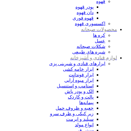
قهوه
پودر قهوه
دان قهوه
قهوه فوری
اکسسوری قهوه
محصولات صبحانه
کره ها
عسل
شکلات صبحانه
شیره های طبیعی
لوازم قنادی و آشپزخانه
ابزارهای قنادی و شیرینی پزی
ابزار خامه کشی
ابزار فوندانت
ابزار میوه آرایی
استامپ و استنسیل
الک و پودر پاش
پالت و کاردک
پیمانه‌ها
جعبه و ظروف حمل
زیر کیکی و ظرف سرو
سیلپد و ایرمت
انواع مولد
سینی فر