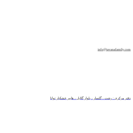
info@tavanafamily.com
دفتر مرکزی : رشت ، گلسار ، بلوار گلایل ، هایپر خشکبار توانا