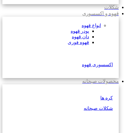
شکلات
قهوه و اکسسوری
انواع قهوه
پودر قهوه
دان قهوه
قهوه فوری
اکسسوری قهوه
محصولات صبحانه
کره ها
شکلات صبحانه