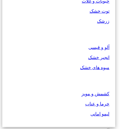
حبوبات و غلات
توت خشک
زرشک
آلو و قیسی
انجیر خشک
میوه های خشک
کشمش و مویز
خرما و عناب
لیمو امانی