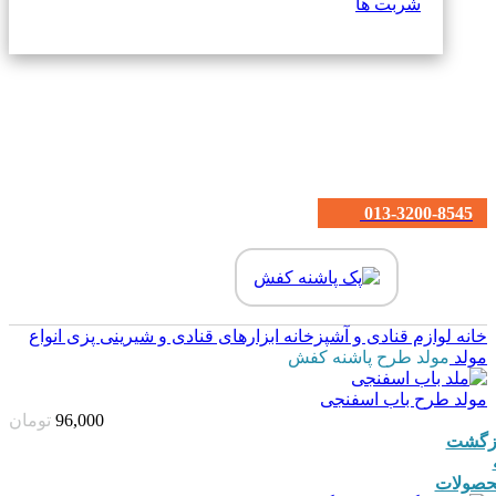
شربت ها
013-3200-8545
خانه
لوازم قنادی و آشپزخانه
ابزارهای قنادی و شیرینی پزی
انواع
مولد
مولد طرح پاشنه کفش
مولد طرح باب اسفنجی
96,000
تومان
زگشت
صولات