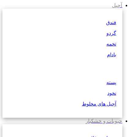
آجیل
فندق
گردو
تخمه
بادام
پسته
نخود
آجیل های مخلوط
حبوبات و خشکبار