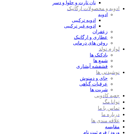
نان تارت و حلوا و دسر
ادویه و محصولات ارگانیک
ادویه
ادویه ترکیبی
ادویه غیر ترکیبی
زعفران
عطاری و ارگانیک
روغن های درمانی
لوازم تولد
بادکنک ها
شمع ها
فشفشه آبشاری
نوشیدنی ها
چای و دمنوش
عرقیات گیاهی
شربت ها
جعبه کادویی
توانا مگ
تماس با ما
درباره ما
علاقه مندی ها
مقایسه
ورود / فرم ثبت نام