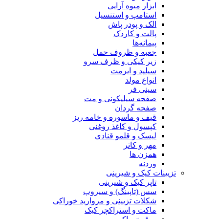
ابزار میوه آرایی
استامپ و استنسیل
الک و پودر پاش
پالت و کاردک
پیمانه‌ها
جعبه و ظروف حمل
زیر کیکی و ظرف سرو
سیلپد و ایرمت
انواع مولد
سینی فر
صفحه سیلیکونی و مت
صفحه گردان
قیف و ماسوره و خامه ریز
کپسول و کاغذ روغنی
لیسک و قلمو قنادی
مهر و کاتر
همزن ها
وردنه
تزیینات کیک و شیرینی
تاپر کیک و شیرینی
سس (تاپینگ) و سیروپ
شکلات تزیینی و مروارید خوراکی
ماکت و استراکچر کیک