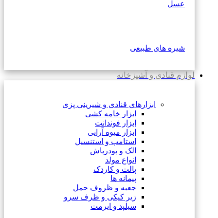
عسل
شیره های طبیعی
لوازم قنادی و آشپزخانه
ابزارهای قنادی و شیرینی پزی
ابزار خامه کشی
ابزار فوندانت
ابزار میوه آرایی
استامپ و استنسیل
الک و پودرپاش
انواع مولد
پالت و کاردک
پیمانه ها
جعبه و ظروف حمل
زیر کیکی و ظرف سرو
سیلپد و ایرمت