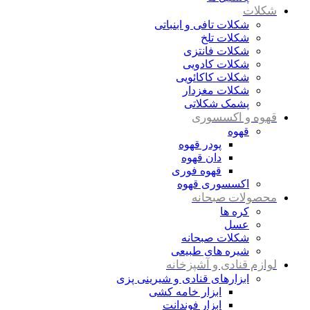
شکلات
شکلات تافی و ابنباتی
شکلات تلخ
شکلات فانتزی
شکلات کادویی
شکلات کاکائویی
شکلات مغزدار
پشمک شکلاتی
قهوه و اکسسوری
قهوه
پودر قهوه
دان قهوه
قهوه فوری
اکسسوری قهوه
محصولات صبحانه
کره ها
عسل
شکلات صبحانه
شیره های طبیعی
لوازم قنادی و آشپزخانه
ابزارهای قنادی و شیرینی پزی
ابزار خامه کشی
ابزار فوندانت