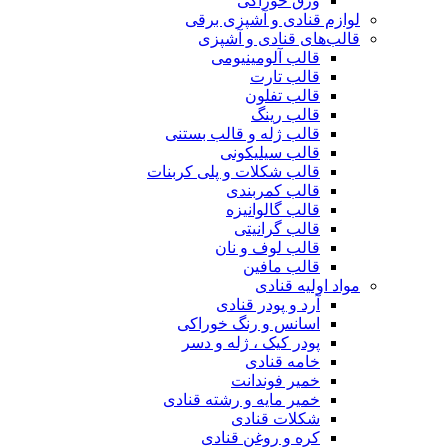
ورق خوراکی
لوازم قنادی و آشپزی برقی
قالب‌های قنادی و آشپزی
قالب آلومینیومی
قالب تارت
قالب تفلون
قالب رینگ
قالب ژله و قالب بستنی
قالب سیلیکونی
قالب شکلات و پلی کربنات
قالب کمربندی
قالب گالوانیزه
قالب گرانیتی
قالب لوف و نان
قالب مافین
مواد اولیه قنادی
آرد و پودر قنادی
اسانس و رنگ خوراکی
پودر کیک ، ژله و دسر
خامه قنادی
خمیر فوندانت
خمیر مایه و رشته قنادی
شکلات قنادی
کره و روغن قنادی