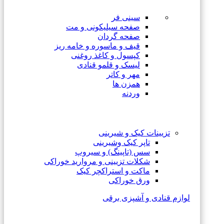
سینی فر
صفحه سیلیکونی و مت
صفحه گردان
قیف و ماسوره و خامه ریز
کپسول و کاغذ روغنی
لیسک و قلمو قنادی
مهر و کاتر
همزن ها
وردنه
تزیینات کیک و شیرینی
تاپر کیک وشیرینی
سس (تاپینگ) و سیروپ
شکلات تزیینی و مروارید خوراکی
ماکت و استراکچر کیک
ورق خوراکی
لوازم قنادی و آشپزی برقی