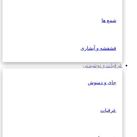
شمع ها
فشفشه و آبشاری
عرقیات و نوشیدنی
چای و دمنوش
عرقیات