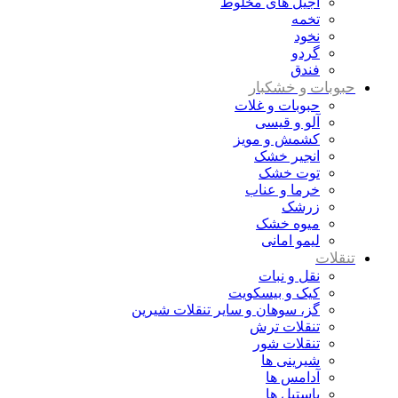
آجیل های مخلوط
تخمه
نخود
گردو
فندق
حبوبات و خشکبار
حبوبات و غلات
آلو و قیسی
کشمش و مویز
انجیر خشک
توت خشک
خرما و عناب
زرشک
میوه خشک
لیمو امانی
تنقلات
نقل و نبات
کیک و بیسکویت
گز، سوهان و سایر تنقلات شیرین
تنقلات ترش
تنقلات شور
شیرینی ها
آدامس ها
پاستیل ها