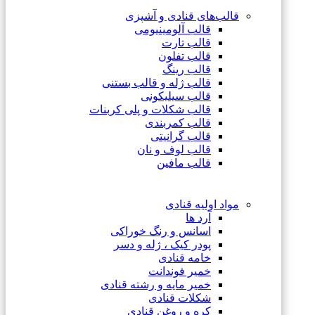
قالب‌های قنادی و آشپزی
قالب آلومینیومی
قالب تارت
قالب تفلون
قالب رینگ
قالب ژله و قالب بستنی
قالب سیلیکونی
قالب شکلات و پلی کربنات
قالب کمربندی
قالب گرانیتی
قالب لوف و نان
قالب مافین
مواد اولیه قنادی
آرد ها
اسانس و رنگ خوراکی
پودر کیک ، ژله و دسر
خامه قنادی
خمیر فوندانت
خمیر مایه و رشته قنادی
شکلات قنادی
کره و روغن قنادی