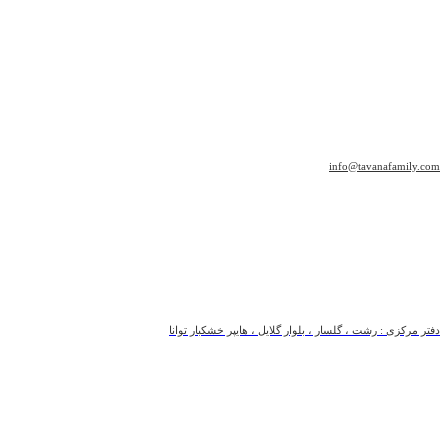
info@tavanafamily.com
دفتر مرکزی : رشت ، گلسار ، بلوار گلایل ، هایپر خشکبار توانا