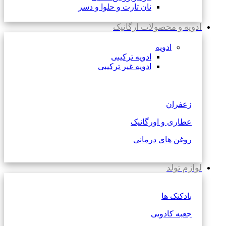
نان تارت و حلوا و دسر
ادویه و محصولات ارگانیک
ادویه
ادویه ترکیبی
ادویه غیر ترکیبی
زعفران
عطاری و اورگانیک
روغن های درمانی
لوازم تولد
بادکنک ها
جعبه کادویی