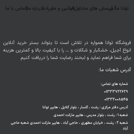
توانا مگ
پرسش های متداول
قوانین و مقررات
درباره ما
تماس با ما
فروشگاه توانا همواره در تلاش است تا بتواند بستر خرید آنلاین
انواع آجیل، خشکبار و شکلات و … را با کیفیت بالا و کمترین هزینه
برای شما فراهم نماید و لبخند رضایت شما را دریافت کنیم
آدرس شعبات ما:
شماره های تماس:
01333722629
01332008545
آدرس دفتر مرکزی : رشت ، گلسار ، بلوار گلایل ، هایپر توانا
شعبه 1 : رشت ، بلوار مدرس ، هایپر مارکت احمدی
شعبه 2 : رشت ، خیابان مطهری ، حاجی آباد ، هایپر مارکت احمدی شعبه حاجی
آباد