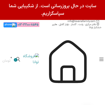
سایت در حال بروزرسانی است. از شکیبایی شما
سپاسگزاریم.
info@tavanafamily.com
دفتر مرکزی : رشت ، گلسار ، بلوار گلایل ، هایپر
013-3200-8545
خشکبار توانا
0
0
تومان