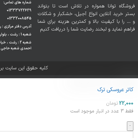
شماره های تماس:
فروشگاه توانا همواره در تلاش است تا بتواند
01333722629
بستر خرید آنلاین انواع آجیل، خشکبار و شکلات
01332008545
و … را با کیفیت بالا و کمترین هزینه برای شما
آدرس دفتر مرکزی : رشت
فراهم نماید و لبخند رضایت شما را دریافت کنیم
شعبه 1 : رشت ، بلوار مدرس ، هایپر مارکت احمدی
شعبه 2 : رشت ،
احمدی شعبه حاجی آ
کلیه حقوق این سایت بر
کاتر عروسکی ترک
فقط 3 عدد در انبار موجود است