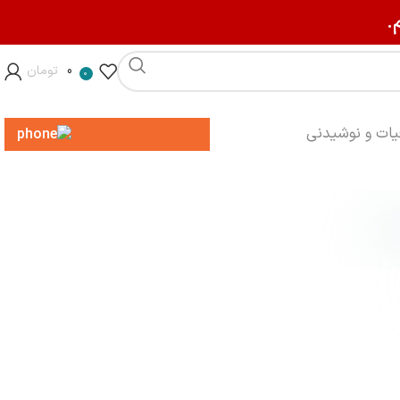
.
0
تومان
0
013-3200-8545
یات و نوشیدنی