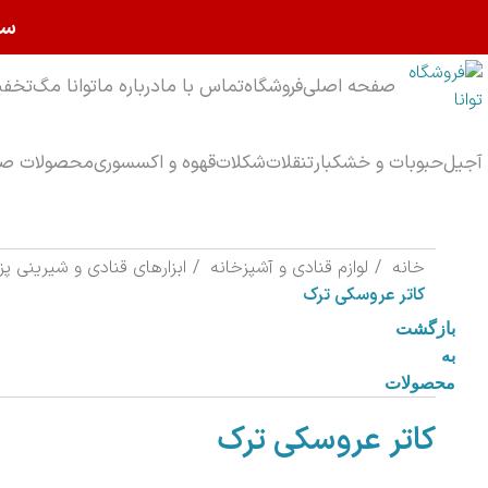
سا
صفحه اصلی
فروشگاه
تماس با ما
درباره ما
توانا مگ
تخفی
آجیل
حبوبات و خشکبار
تنقلات
شکلات
قهوه و اکسسوری
محصولات صب
خانه
لوازم قنادی و آشپزخانه
ابزارهای قنادی و شیرینی پ
کاتر عروسکی ترک
بازگشت
به
محصولات
کاتر عروسکی ترک