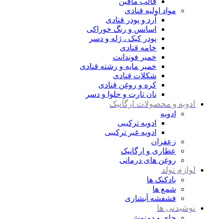
قالب مافین
مواد اولیه قنادی
آرد و پودر قنادی
اسانس و رنگ خوراکی
پودر کیک ، ژله و دسر
خامه قنادی
خمیر فوندانت
خمیر مایه و رشته قنادی
شکلات قنادی
کره و روغن قنادی
نان تارت و حلوا و دسر
ادویه و محصولات ارگانیک
ادویه
ادویه ترکیبی
ادویه غیر ترکیبی
زعفران
عطاری و ارگانیک
روغن های درمانی
لوازم تولد
بادکنک ها
شمع ها
فشفشه آبشاری
نوشیدنی ها
چای و دمنوش