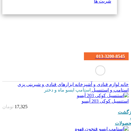
شربت ها
013-3200-8545
خانه
لوازم قنادی و آشپزخانه
ابزارهای قنادی و شیرینی پزی
استامپ و استنسیل
استامپ ایسو ماه و دختر
استنسیل کوکی 203 آیسو
17,325
تومان
زگشت
صولات