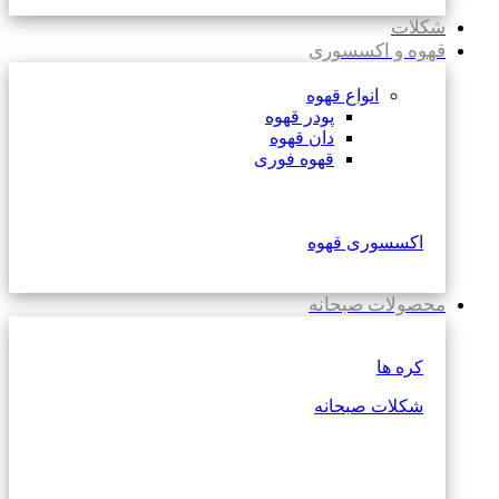
شکلات
قهوه و اکسسوری
انواع قهوه
پودر قهوه
دان قهوه
قهوه فوری
اکسسوری قهوه
محصولات صبحانه
کره ها
شکلات صبحانه