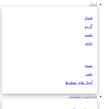
آجیل
فندق
گردو
تخمه
بادام
پسته
نخود
آجیل های مخلوط
حبوبات و خشکبار