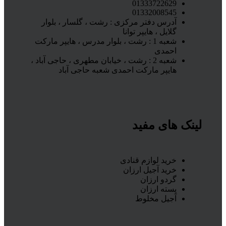
01333722629
01332008545
آدرس دفتر مرکزی : رشت ، گلسار ، بلوار
گلایل ، هایپر توانا
شعبه 1 : رشت ، بلوار مدرس ، هایپر مارکت
احمدی
شعبه 2 : رشت ، خیابان مطهری ، حاجی آباد ،
هایپر مارکت احمدی شعبه حاجی آباد
لینک های مفید
خرید لوازم قنادی
خرید آجیل ارزان
گردو ارزان
پسته ارزان
آجیل مخلوط