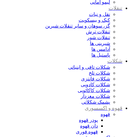
لیمو امانی
تنقلات
نقل و نبات
کیک و بیسکویت
گز، سوهان و سایر تنقلات شیرین
تنقلات ترش
تنقلات شور
شیرینی ها
آدامس ها
پاستیل ها
شکلات
شکلات تافی و ابنباتی
شکلات تلخ
شکلات فانتزی
شکلات کادویی
شکلات کاکائویی
شکلات مغزدار
پشمک شکلاتی
قهوه و اکسسوری
قهوه
پودر قهوه
دان قهوه
قهوه فوری