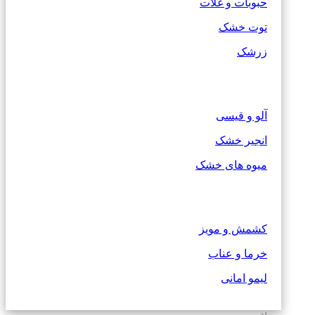
حبوبات و غلات
توت خشک
زرشک
آلو و قیسی
انجیر خشک
میوه های خشک
کشمش و مویز
خرما و عناب
لیمو امانی