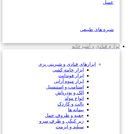
عسل
شیره های طبیعی
لوازم قنادی و آشپزخانه
ابزارهای قنادی و شیرینی پزی
ابزار خامه کشی
ابزار فوندانت
ابزار میوه آرایی
استامپ و استنسیل
الک و پودرپاش
انواع مولد
پالت و کاردک
پیمانه ها
جعبه و ظروف حمل
زیر کیکی و ظرف سرو
سیلپد و ایرمت