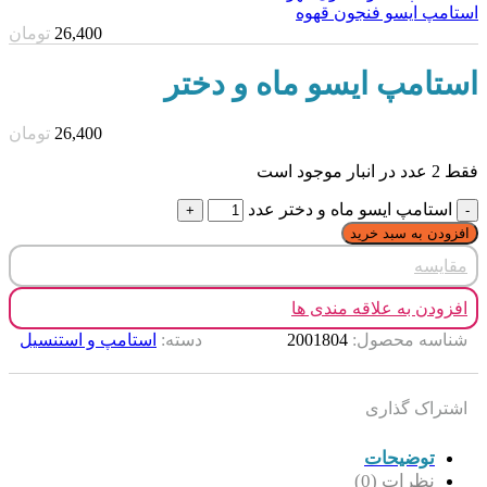
استامپ ایسو فنجون قهوه
26,400
تومان
استامپ ایسو ماه و دختر
26,400
تومان
فقط 2 عدد در انبار موجود است
استامپ ایسو ماه و دختر عدد
افزودن به سبد خرید
مقایسه
افزودن به علاقه مندی ها
شناسه محصول:
2001804
دسته:
استامپ و استنسیل
اشتراک گذاری
توضیحات
نظرات (0)