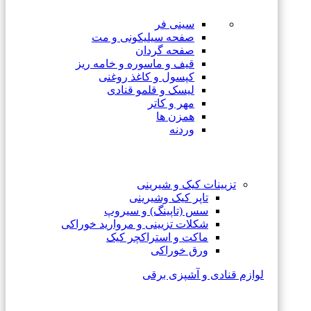
سینی فر
صفحه سیلیکونی و مت
صفحه گردان
قیف و ماسوره و خامه ریز
کپسول و کاغذ روغنی
لیسک و قلمو قنادی
مهر و کاتر
همزن ها
وردنه
تزیینات کیک و شیرینی
تاپر کیک وشیرینی
سس (تاپینگ) و سیروپ
شکلات تزیینی و مروارید خوراکی
ماکت و استراکچر کیک
ورق خوراکی
لوازم قنادی و آشپزی برقی