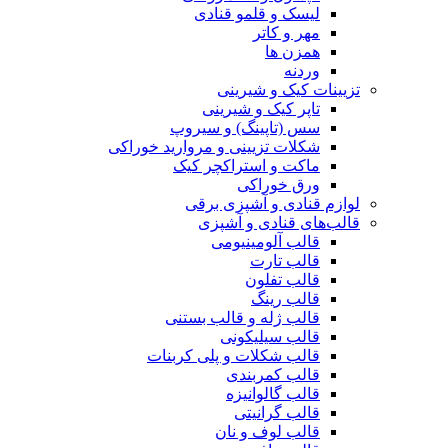
لیسک و قلمو قنادی
مهر و کاتر
همزن ها
وردنه
تزیینات کیک و شیرینی
تاپر کیک و شیرینی
سس (تاپینگ) و سیروپ
شکلات تزیینی و مروارید خوراکی
ماکت و استراکچر کیک
ورق خوراکی
لوازم قنادی و آشپزی برقی
قالب‌های قنادی و آشپزی
قالب آلومینیومی
قالب تارت
قالب تفلون
قالب رینگ
قالب ژله و قالب بستنی
قالب سیلیکونی
قالب شکلات و پلی کربنات
قالب کمربندی
قالب گالوانیزه
قالب گرانیتی
قالب لوف و نان