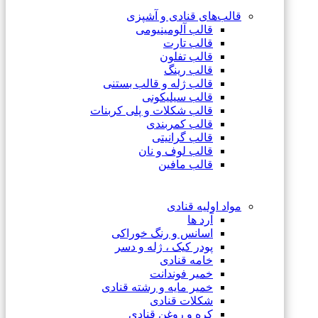
قالب‌های قنادی و آشپزی
قالب آلومینیومی
قالب تارت
قالب تفلون
قالب رینگ
قالب ژله و قالب بستنی
قالب سیلیکونی
قالب شکلات و پلی کربنات
قالب کمربندی
قالب گرانیتی
قالب لوف و نان
قالب مافین
مواد اولیه قنادی
آرد ها
اسانس و رنگ خوراکی
پودر کیک ، ژله و دسر
خامه قنادی
خمیر فوندانت
خمیر مایه و رشته قنادی
شکلات قنادی
کره و روغن قنادی