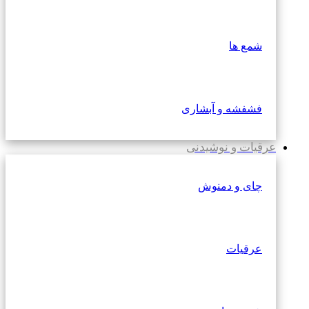
شمع ها
فشفشه و آبشاری
عرقیات و نوشیدنی
چای و دمنوش
عرقیات