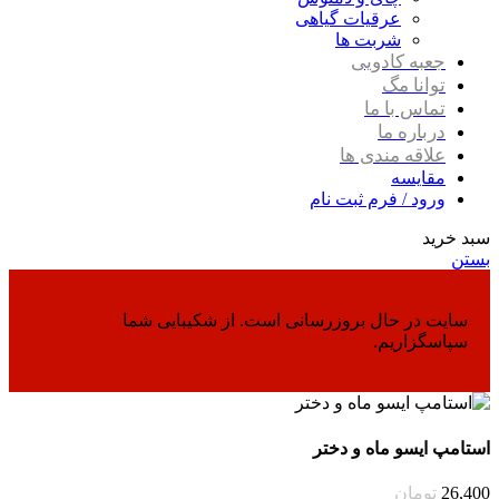
عرقیات گیاهی
شربت ها
جعبه کادویی
توانا مگ
تماس با ما
درباره ما
علاقه مندی ها
مقایسه
ورود / فرم ثبت نام
سبد خرید
بستن
سایت در حال بروزرسانی است. از شکیبایی شما
سپاسگزاریم.
استامپ ایسو ماه و دختر
26,400
تومان