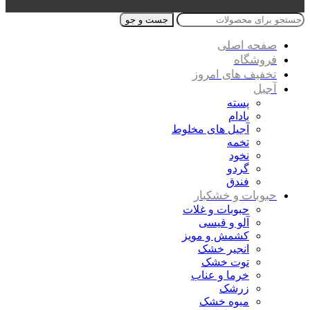
جست و جو
صفحه اصلی
فروشگاه
تخفیف های امروز
آجیل
پسته
بادام
آجیل های مخلوط
تخمه
نخود
گردو
فندق
حبوبات و خشکبار
حبوبات و غلات
آلو و قیسی
کشمش و مویز
انجیر خشک
توت خشک
خرما و عناب
زرشک
میوه خشک