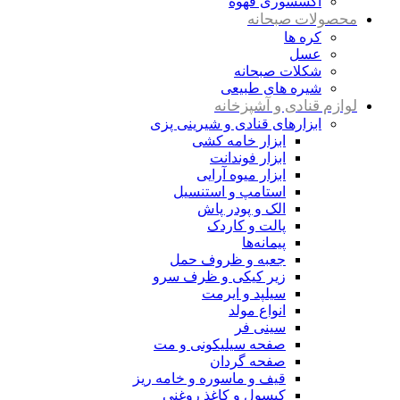
اکسسوری قهوه
محصولات صبحانه
کره ها
عسل
شکلات صبحانه
شیره های طبیعی
لوازم قنادی و آشپزخانه
ابزارهای قنادی و شیرینی پزی
ابزار خامه کشی
ابزار فوندانت
ابزار میوه آرایی
استامپ و استنسیل
الک و پودر پاش
پالت و کاردک
پیمانه‌ها
جعبه و ظروف حمل
زیر کیکی و ظرف سرو
سیلپد و ایرمت
انواع مولد
سینی فر
صفحه سیلیکونی و مت
صفحه گردان
قیف و ماسوره و خامه ریز
کپسول و کاغذ روغنی