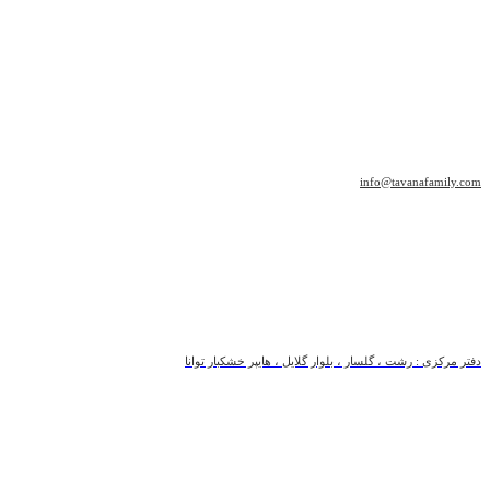
info@tavanafamily.com
دفتر مرکزی : رشت ، گلسار ، بلوار گلایل ، هایپر خشکبار توانا