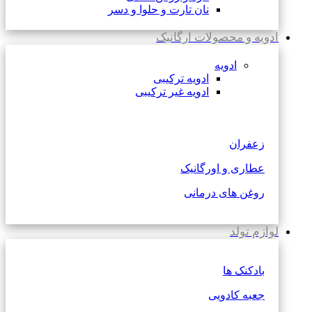
نان تارت و حلوا و دسر
ادویه و محصولات ارگانیک
ادویه
ادویه ترکیبی
ادویه غیر ترکیبی
زعفران
عطاری و اورگانیک
روغن های درمانی
لوازم تولد
بادکنک ها
جعبه کادویی