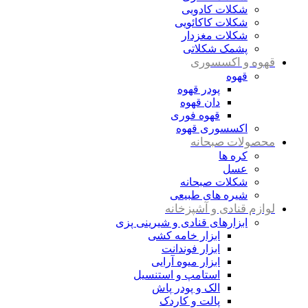
شکلات کادویی
شکلات کاکائویی
شکلات مغزدار
پشمک شکلاتی
قهوه و اکسسوری
قهوه
پودر قهوه
دان قهوه
قهوه فوری
اکسسوری قهوه
محصولات صبحانه
کره ها
عسل
شکلات صبحانه
شیره های طبیعی
لوازم قنادی و آشپزخانه
ابزارهای قنادی و شیرینی پزی
ابزار خامه کشی
ابزار فوندانت
ابزار میوه آرایی
استامپ و استنسیل
الک و پودر پاش
پالت و کاردک