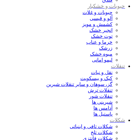
حبوبات و خشکبار
حبوبات و غلات
آلو و قیسی
کشمش و مویز
انجیر خشک
توت خشک
خرما و عناب
زرشک
میوه خشک
لیمو امانی
تنقلات
نقل و نبات
کیک و بیسکویت
گز، سوهان و سایر تنقلات شیرین
تنقلات ترش
تنقلات شور
شیرینی ها
آدامس ها
پاستیل ها
شکلات
شکلات تافی و ابنباتی
شکلات تلخ
شکلات فانتزی