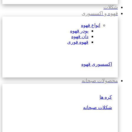
شکلات
قهوه و اکسسوری
انواع قهوه
پودر قهوه
دان قهوه
قهوه فوری
اکسسوری قهوه
محصولات صبحانه
کره ها
شکلات صبحانه