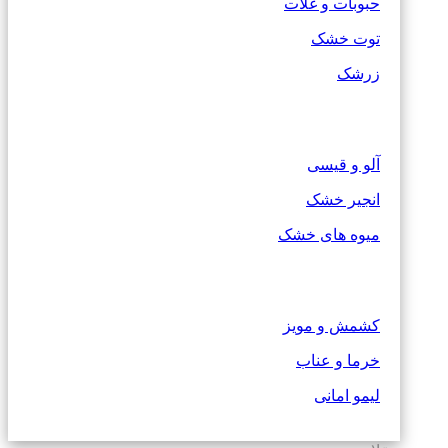
حبوبات و غلات
توت خشک
زرشک
آلو و قیسی
انجیر خشک
میوه های خشک
کشمش و مویز
خرما و عناب
لیمو امانی