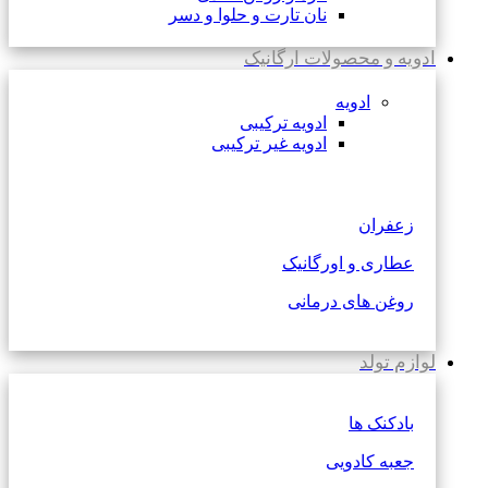
نان تارت و حلوا و دسر
ادویه و محصولات ارگانیک
ادویه
ادویه ترکیبی
ادویه غیر ترکیبی
زعفران
عطاری و اورگانیک
روغن های درمانی
لوازم تولد
بادکنک ها
جعبه کادویی