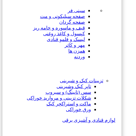
سینی فر
صفحه سیلیکونی و مت
صفحه گردان
قیف و ماسوره و خامه ریز
کپسول و کاغذ روغنی
لیسک و قلمو قنادی
مهر و کاتر
همزن ها
وردنه
تزیینات کیک و شیرینی
تاپر کیک وشیرینی
سس (تاپینگ) و سیروپ
شکلات تزیینی و مروارید خوراکی
ماکت و استراکچر کیک
ورق خوراکی
لوازم قنادی و آشپزی برقی