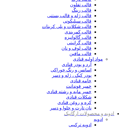
قالب تفلون
قالب رینگ
قالب ژله و قالب بستنی
قالب سیلیکونی
قالب شکلات و پلی کربنات
قالب کمربندی
قالب گالوانیزه
قالب گرانیتی
قالب لوف و نان
قالب مافین
مواد اولیه قنادی
آرد و پودر قنادی
اسانس و رنگ خوراکی
پودر کیک ، ژله و دسر
خامه قنادی
خمیر فوندانت
خمیر مایه و رشته قنادی
شکلات قنادی
کره و روغن قنادی
نان تارت و حلوا و دسر
ادویه و محصولات ارگانیک
ادویه
ادویه ترکیبی