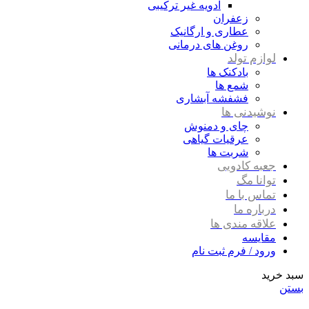
ادویه غیر ترکیبی
زعفران
عطاری و ارگانیک
روغن های درمانی
لوازم تولد
بادکنک ها
شمع ها
فشفشه آبشاری
نوشیدنی ها
چای و دمنوش
عرقیات گیاهی
شربت ها
جعبه کادویی
توانا مگ
تماس با ما
درباره ما
علاقه مندی ها
مقایسه
ورود / فرم ثبت نام
سبد خرید
بستن