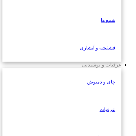
شمع ها
فشفشه و آبشاری
عرقیات و نوشیدنی
چای و دمنوش
عرقیات