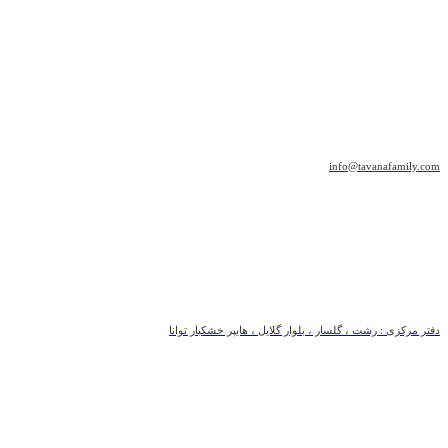
info@tavanafamily.com
دفتر مرکزی : رشت ، گلسار ، بلوار گلایل ، هایپر خشکبار توانا