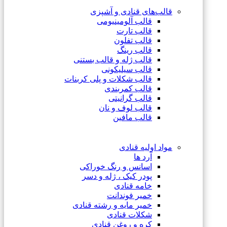
قالب‌های قنادی و آشپزی
قالب آلومینیومی
قالب تارت
قالب تفلون
قالب رینگ
قالب ژله و قالب بستنی
قالب سیلیکونی
قالب شکلات و پلی کربنات
قالب کمربندی
قالب گرانیتی
قالب لوف و نان
قالب مافین
مواد اولیه قنادی
آرد ها
اسانس و رنگ خوراکی
پودر کیک ، ژله و دسر
خامه قنادی
خمیر فوندانت
خمیر مایه و رشته قنادی
شکلات قنادی
کره و روغن قنادی