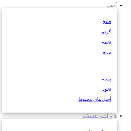
آجیل
فندق
گردو
تخمه
بادام
پسته
نخود
آجیل های مخلوط
حبوبات و خشکبار