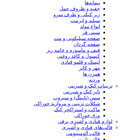
پیمانه‌ها
جعبه و ظروف حمل
زیر کیکی و ظرف سرو
سیلپد و ایرمت
انواع مولد
سینی فر
صفحه سیلیکونی و مت
صفحه گردان
قیف و ماسوره و خامه ریز
کپسول و کاغذ روغنی
لیسک و قلمو قنادی
مهر و کاتر
همزن ها
وردنه
تزیینات کیک و شیرینی
تاپر کیک و شیرینی
سس (تاپینگ) و سیروپ
شکلات تزیینی و مروارید خوراکی
ماکت و استراکچر کیک
ورق خوراکی
لوازم قنادی و آشپزی برقی
قالب‌های قنادی و آشپزی
قالب آلومینیومی
قالب تارت