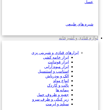
عسل
شیره های طبیعی
لوازم قنادی و آشپزخانه
ابزارهای قنادی و شیرینی پزی
ابزار خامه کشی
ابزار فوندانت
ابزار میوه آرایی
استامپ و استنسیل
الک و پودرپاش
انواع مولد
پالت و کاردک
پیمانه ها
جعبه و ظروف حمل
زیر کیکی و ظرف سرو
سیلپد و ایرمت