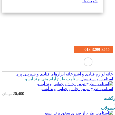
شربت ها
013-3200-8545
خانه
لوازم قنادی و آشپزخانه
ابزارهای قنادی و شیرینی پزی
استامپ و استنسیل
استامپ طرح آرام منی برند آیسو
استامپ طرح تو مرا جان و جهانی برند آیسو
26,400
تومان
زگشت
صولات