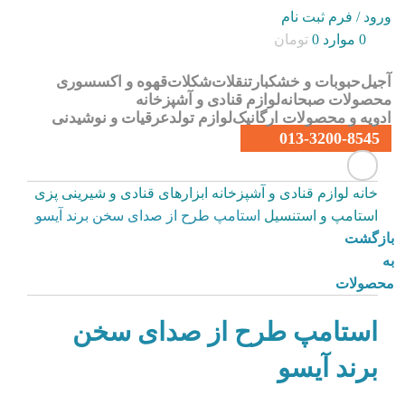
ورود / فرم ثبت نام
0
موارد
0
تومان
آجیل
حبوبات و خشکبار
تنقلات
شکلات
قهوه و اکسسوری
محصولات صبحانه
لوازم قنادی و آشپزخانه
ادویه و محصولات ارگانیک
لوازم تولد
عرقیات و نوشیدنی
013-3200-8545
خانه
لوازم قنادی و آشپزخانه
ابزارهای قنادی و شیرینی پزی
استامپ و استنسیل
استامپ طرح از صدای سخن برند آیسو
بازگشت
به
محصولات
استامپ طرح از صدای سخن
برند آیسو