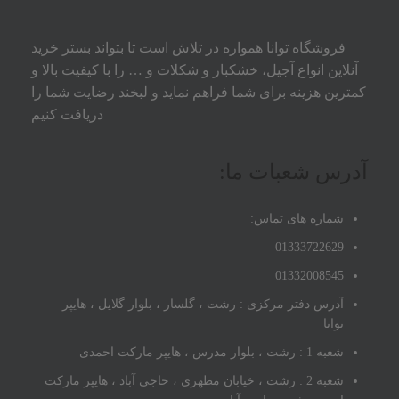
فروشگاه توانا همواره در تلاش است تا بتواند بستر خرید
آنلاین انواع آجیل، خشکبار و شکلات و … را با کیفیت بالا و
کمترین هزینه برای شما فراهم نماید و لبخند رضایت شما را
دریافت کنیم
آدرس شعبات ما:
شماره های تماس:
01333722629
01332008545
آدرس دفتر مرکزی : رشت ، گلسار ، بلوار گلایل ، هایپر
توانا
شعبه 1 : رشت ، بلوار مدرس ، هایپر مارکت احمدی
شعبه 2 : رشت ، خیابان مطهری ، حاجی آباد ، هایپر مارکت