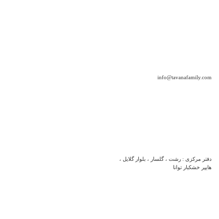
info@tavanafamily.com
دفتر مرکزی : رشت ، گلسار ، بلوار گلایل ،
هایپر خشکبار توانا