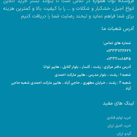
فروشگاه توانا همواره در تلاش است تا بتواند بستر خرید آنلاین
انواع آجیل، خشکبار و شکلات و … را با کیفیت بالا و کمترین هزینه
برای شما فراهم نماید و لبخند رضایت شما را دریافت کنیم
آدرس شعبات ما:
شماره های تماس:
01333722629
01332008545
آدرس دفتر مرکزی : رشت ، گلسار ، بلوار گلایل ، هایپر توانا
شعبه 1 : رشت ، بلوار مدرس ، هایپر مارکت احمدی
شعبه 2 : رشت ، خیابان مطهری ، حاجی آباد ، هایپر مارکت احمدی شعبه حاجی
آباد
لینک های مفید
خرید لوازم قنادی
خرید آجیل ارزان
گردو ارزان