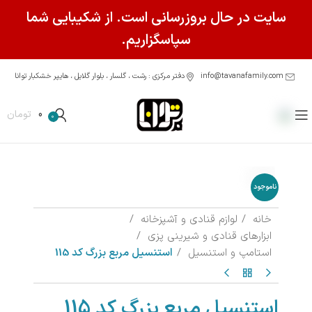
سایت در حال بروزرسانی است. از شکیبایی شما
سپاسگزاریم.
info@tavanafamily.com
دفتر مرکزی : رشت ، گلسار ، بلوار گلایل ، هایپر خشکبار توانا
0
تومان
0
ناموجود
خانه
لوازم قنادی و آشپزخانه
ابزارهای قنادی و شیرینی پزی
استامپ و استنسیل
استنسیل مربع بزرگ کد 115
استنسیل مربع بزرگ کد 115