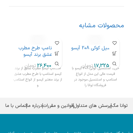
محصولات مشابه
استنسیل کوکی 208 آیسو
استامپ طرح مطرب
ا
عشق برند آیسو
تومان
تومان
خرید استنسیل کوکی 208 آیسو با
استامپ ایسو مطرب عشق از برند
قیمت عالی این مدل از انواع
آیسو استامپ با طرح مطرب عشق
استامپ و استنسیل موجود در
از برند معتبر آیسو از انواع استامپ
ابز
فروشگاه توانا را
و
توانا مگ
پرسش های متداول
قوانین و مقررات
درباره ما
تماس با ما