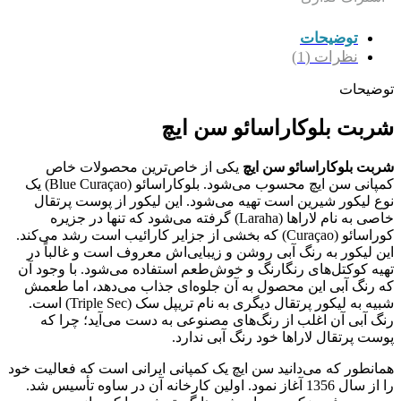
توضیحات
نظرات (1)
توضیحات
شربت بلوکاراسائو سن ایچ
شربت بلوکاراسائو سن ایچ
یکی از خاص‌ترین محصولات خاص
کمپانی سن ایچ محسوب می‌شود. بلوکاراسائو (Blue Curaçao) یک
نوع لیکور شیرین است تهیه می‌شود. این لیکور از پوست پرتقال
خاصی به نام لاراها (Laraha) گرفته می‌شود که تنها در جزیره
کوراسائو (Curaçao) که بخشی از جزایر کارائیب است رشد می‌کند.
این لیکور به رنگ آبی روشن و زیبایی‌اش معروف است و غالباً در
تهیه کوکتل‌های رنگارنگ و خوش‌طعم استفاده می‌شود. با وجود آن
که رنگ آبی این محصول به آن جلوه‌ای جذاب می‌دهد، اما طعمش
شبیه به لیکور پرتقال دیگری به نام تریپل سک (Triple Sec) است.
رنگ آبی آن اغلب از رنگ‌های مصنوعی به دست می‌آید؛ چرا که
پوست پرتقال لاراها خود رنگ آبی ندارد.
همانطور که می‌دانید سن ایچ یک کمپانی ایرانی است که فعالیت خود
را از سال 1356 آغاز نمود. اولین کارخانه آن در ساوه تأسیس شد.