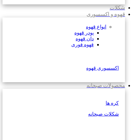
شکلات
قهوه و اکسسوری
انواع قهوه
پودر قهوه
دان قهوه
قهوه فوری
اکسسوری قهوه
محصولات صبحانه
کره ها
شکلات صبحانه