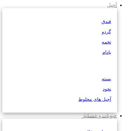
آجیل
فندق
گردو
تخمه
بادام
پسته
نخود
آجیل های مخلوط
حبوبات و خشکبار