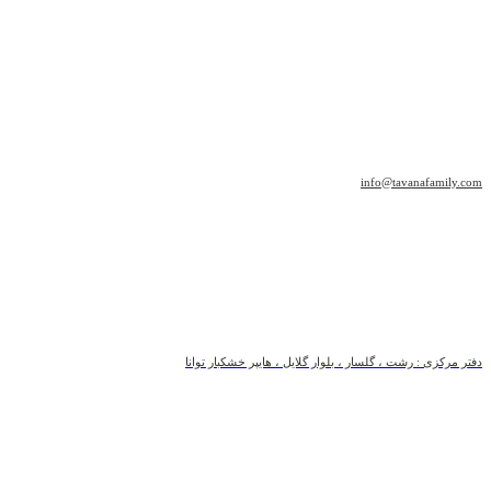
info@tavanafamily.com
دفتر مرکزی : رشت ، گلسار ، بلوار گلایل ، هایپر خشکبار توانا