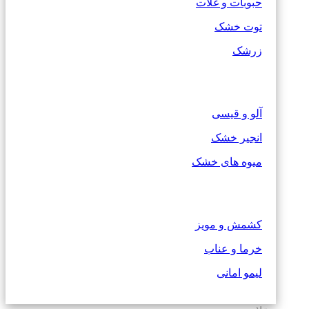
حبوبات و غلات
توت خشک
زرشک
آلو و قیسی
انجیر خشک
میوه های خشک
کشمش و مویز
خرما و عناب
لیمو امانی