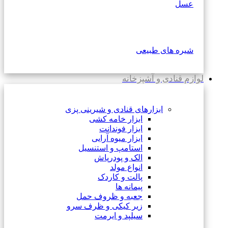
عسل
شیره های طبیعی
لوازم قنادی و آشپزخانه
ابزارهای قنادی و شیرینی پزی
ابزار خامه کشی
ابزار فوندانت
ابزار میوه آرایی
استامپ و استنسیل
الک و پودرپاش
انواع مولد
پالت و کاردک
پیمانه ها
جعبه و ظروف حمل
زیر کیکی و ظرف سرو
سیلپد و ایرمت