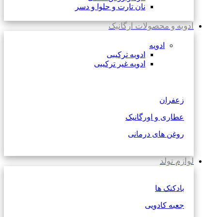
نان تارت و حلوا و دسر
ادویه و محصولات ارگانیک
ادویه
ادویه ترکیبی
ادویه غیر ترکیبی
زعفران
عطاری و اورگانیک
روغن های درمانی
لوازم تولد
بادکنک ها
جعبه کادویی