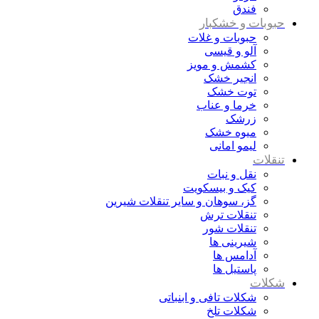
فندق
حبوبات و خشکبار
حبوبات و غلات
آلو و قیسی
کشمش و مویز
انجیر خشک
توت خشک
خرما و عناب
زرشک
میوه خشک
لیمو امانی
تنقلات
نقل و نبات
کیک و بیسکویت
گز، سوهان و سایر تنقلات شیرین
تنقلات ترش
تنقلات شور
شیرینی ها
آدامس ها
پاستیل ها
شکلات
شکلات تافی و ابنباتی
شکلات تلخ