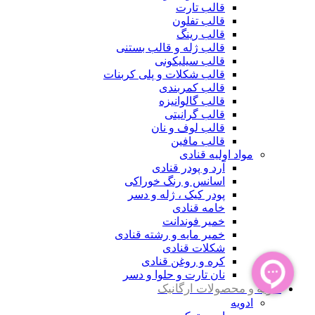
قالب تارت
قالب تفلون
قالب رینگ
قالب ژله و قالب بستنی
قالب سیلیکونی
قالب شکلات و پلی کربنات
قالب کمربندی
قالب گالوانیزه
قالب گرانیتی
قالب لوف و نان
قالب مافین
مواد اولیه قنادی
آرد و پودر قنادی
اسانس و رنگ خوراکی
پودر کیک ، ژله و دسر
خامه قنادی
خمیر فوندانت
خمیر مایه و رشته قنادی
شکلات قنادی
کره و روغن قنادی
نان تارت و حلوا و دسر
ادویه و محصولات ارگانیک
ادویه