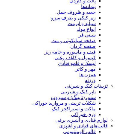
پالت و کاردک
پیمانه‌ها
جعبه و ظروف حمل
زیر کیکی و ظرف سرو
سیلپد و ایرمت
انواع مولد
سینی فر
صفحه سیلیکونی و مت
صفحه گردان
قیف و ماسوره و خامه ریز
کپسول و کاغذ روغنی
لیسک و قلمو قنادی
مهر و کاتر
همزن ها
وردنه
تزیینات کیک و شیرینی
تاپر کیک و شیرینی
سس (تاپینگ) و سیروپ
شکلات تزیینی و مروارید خوراکی
ماکت و استراکچر کیک
ورق خوراکی
لوازم قنادی و آشپزی برقی
قالب‌های قنادی و آشپزی
قالب آلومینیومی