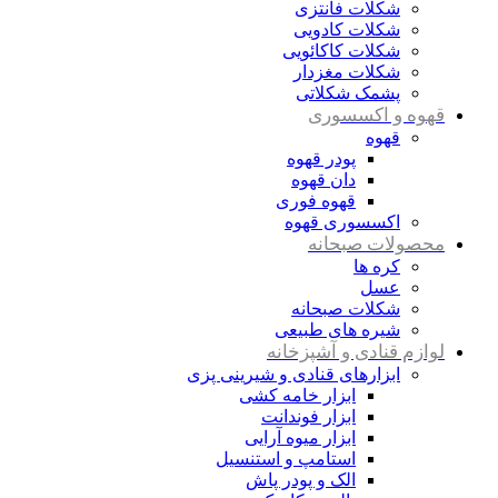
شکلات فانتزی
شکلات کادویی
شکلات کاکائویی
شکلات مغزدار
پشمک شکلاتی
قهوه و اکسسوری
قهوه
پودر قهوه
دان قهوه
قهوه فوری
اکسسوری قهوه
محصولات صبحانه
کره ها
عسل
شکلات صبحانه
شیره های طبیعی
لوازم قنادی و آشپزخانه
ابزارهای قنادی و شیرینی پزی
ابزار خامه کشی
ابزار فوندانت
ابزار میوه آرایی
استامپ و استنسیل
الک و پودر پاش