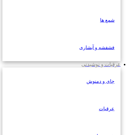
شمع ها
فشفشه و آبشاری
عرقیات و نوشیدنی
چای و دمنوش
عرقیات