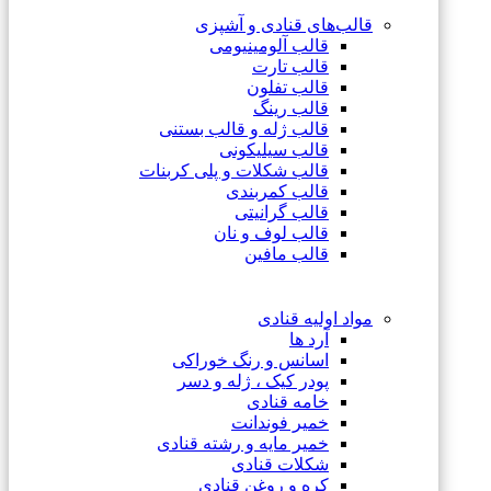
قالب‌های قنادی و آشپزی
قالب آلومینیومی
قالب تارت
قالب تفلون
قالب رینگ
قالب ژله و قالب بستنی
قالب سیلیکونی
قالب شکلات و پلی کربنات
قالب کمربندی
قالب گرانیتی
قالب لوف و نان
قالب مافین
مواد اولیه قنادی
آرد ها
اسانس و رنگ خوراکی
پودر کیک ، ژله و دسر
خامه قنادی
خمیر فوندانت
خمیر مایه و رشته قنادی
شکلات قنادی
کره و روغن قنادی