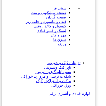
سینی فر
صفحه سیلیکونی و مت
صفحه گردان
قیف و ماسوره و خامه ریز
کپسول و کاغذ روغنی
لیسک و قلمو قنادی
مهر و کاتر
همزن ها
وردنه
تزیینات کیک و شیرینی
تاپر کیک وشیرینی
سس (تاپینگ) و سیروپ
شکلات تزیینی و مروارید خوراکی
ماکت و استراکچر کیک
ورق خوراکی
لوازم قنادی و آشپزی برقی