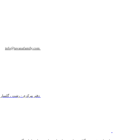
info@tavanafamily.com
دفتر مرکزی : رشت ، گلسار ، ب