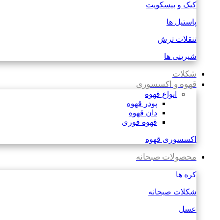
کیک و بیسکویت
پاستیل ها
تنقلات ترش
شیرینی ها
شکلات
قهوه و اکسسوری
انواع قهوه
پودر قهوه
دان قهوه
قهوه فوری
اکسسوری قهوه
محصولات صبحانه
کره ها
شکلات صبحانه
عسل