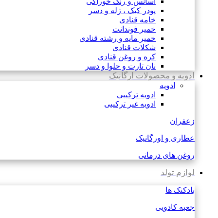
اسانس و رنگ خوراکی
پودر کیک ، ژله و دسر
خامه قنادی
خمیر فوندانت
خمیر مایه و رشته قنادی
شکلات قنادی
کره و روغن قنادی
نان تارت و حلوا و دسر
ادویه و محصولات ارگانیک
ادویه
ادویه ترکیبی
ادویه غیر ترکیبی
زعفران
عطاری و اورگانیک
روغن های درمانی
لوازم تولد
بادکنک ها
جعبه کادویی