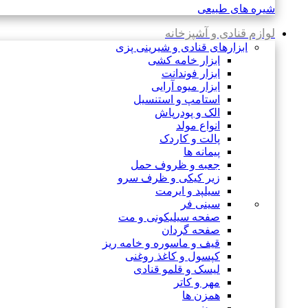
شیره های طبیعی
لوازم قنادی و آشپزخانه
ابزارهای قنادی و شیرینی پزی
ابزار خامه کشی
ابزار فوندانت
ابزار میوه آرایی
استامپ و استنسیل
الک و پودرپاش
انواع مولد
پالت و کاردک
پیمانه ها
جعبه و ظروف حمل
زیر کیکی و ظرف سرو
سیلپد و ایرمت
سینی فر
صفحه سیلیکونی و مت
صفحه گردان
قیف و ماسوره و خامه ریز
کپسول و کاغذ روغنی
لیسک و قلمو قنادی
مهر و کاتر
همزن ها