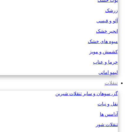
توت خشک
زرشک
آلو و قیسی
انجیر خشک
میوه های خشک
کشمش و مویز
خرما و عناب
لیمو امانی
تنقلات
گز، سوهان و سایر تنقلات شیرین
نقل و نبات
آدامس ها
تنقلات شور