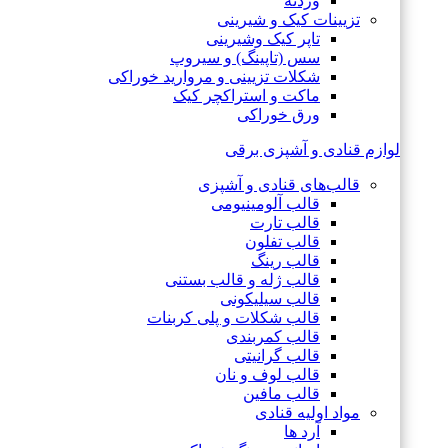
وردنه
تزیینات کیک و شیرینی
تاپر کیک وشیرینی
سس (تاپینگ) و سیروپ
شکلات تزیینی و مروارید خوراکی
ماکت و استراکچر کیک
ورق خوراکی
لوازم قنادی و آشپزی برقی
قالب‌های قنادی و آشپزی
قالب آلومینیومی
قالب تارت
قالب تفلون
قالب رینگ
قالب ژله و قالب بستنی
قالب سیلیکونی
قالب شکلات و پلی کربنات
قالب کمربندی
قالب گرانیتی
قالب لوف و نان
قالب مافین
مواد اولیه قنادی
آرد ها