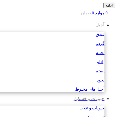
ادامه
0
موارد
0
تومان
آجیل
فندق
گردو
تخمه
بادام
پسته
نخود
آجیل های مخلوط
حبوبات و خشکبار
حبوبات و غلات