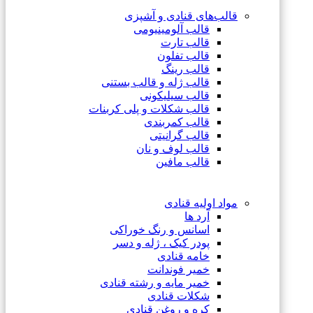
قالب‌های قنادی و آشپزی
قالب آلومینیومی
قالب تارت
قالب تفلون
قالب رینگ
قالب ژله و قالب بستنی
قالب سیلیکونی
قالب شکلات و پلی کربنات
قالب کمربندی
قالب گرانیتی
قالب لوف و نان
قالب مافین
مواد اولیه قنادی
آرد ها
اسانس و رنگ خوراکی
پودر کیک ، ژله و دسر
خامه قنادی
خمیر فوندانت
خمیر مایه و رشته قنادی
شکلات قنادی
کره و روغن قنادی