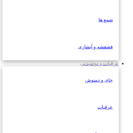
شمع ها
فشفشه و آبشاری
عرقیات و نوشیدنی
چای و دمنوش
عرقیات