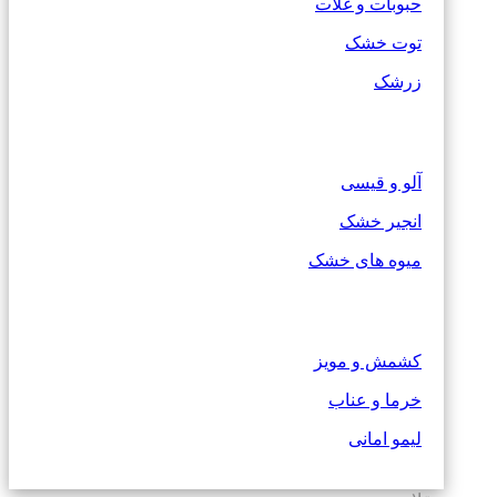
حبوبات و غلات
توت خشک
زرشک
آلو و قیسی
انجیر خشک
میوه های خشک
کشمش و مویز
خرما و عناب
لیمو امانی