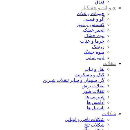
فندق
حبوبات و خشکبار
حبوبات و غلات
آلو و قیسی
کشمش و مویز
انجیر خشک
توت خشک
خرما و عناب
زرشک
میوه خشک
لیمو امانی
تنقلات
نقل و نبات
کیک و بیسکویت
گز، سوهان و سایر تنقلات شیرین
تنقلات ترش
تنقلات شور
شیرینی ها
آدامس ها
پاستیل ها
شکلات
شکلات تافی و ابنباتی
شکلات تلخ