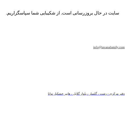
سایت در حال بروزرسانی است. از شکیبایی شما سپاسگزاریم.
info@tavanafamily.com
دفتر مرکزی : رشت ، گلسار ، بلوار گلایل ، هایپر خشکبار توانا