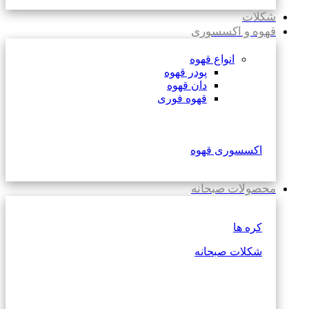
شکلات
قهوه و اکسسوری
انواع قهوه
پودر قهوه
دان قهوه
قهوه فوری
اکسسوری قهوه
محصولات صبحانه
کره ها
شکلات صبحانه