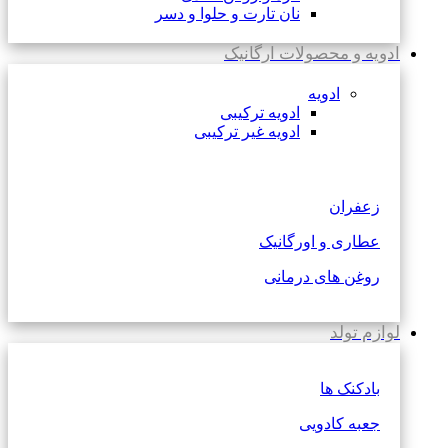
نان تارت و حلوا و دسر
ادویه و محصولات ارگانیک
ادویه
ادویه ترکیبی
ادویه غیر ترکیبی
زعفران
عطاری و اورگانیک
روغن های درمانی
لوازم تولد
بادکنک ها
جعبه کادویی