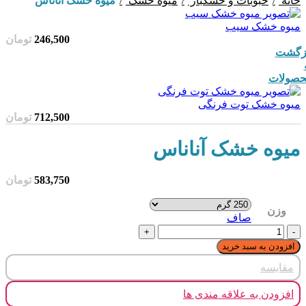
خانه
حبوبات و خشکبار
میوه خشک
میوه خشک آناناس
میوه خشک سیب
246,500
تومان
زگشت
صولات
میوه خشک توت فرنگی
712,500
تومان
میوه خشک آناناس
583,750
تومان
وزن
صاف
میوه خشک آناناس عدد
افزودن به سبد خرید
مقایسه
افزودن به علاقه مندی ها