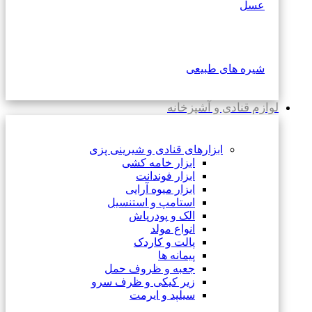
عسل
شیره های طبیعی
لوازم قنادی و آشپزخانه
ابزارهای قنادی و شیرینی پزی
ابزار خامه کشی
ابزار فوندانت
ابزار میوه آرایی
استامپ و استنسیل
الک و پودرپاش
انواع مولد
پالت و کاردک
پیمانه ها
جعبه و ظروف حمل
زیر کیکی و ظرف سرو
سیلپد و ایرمت