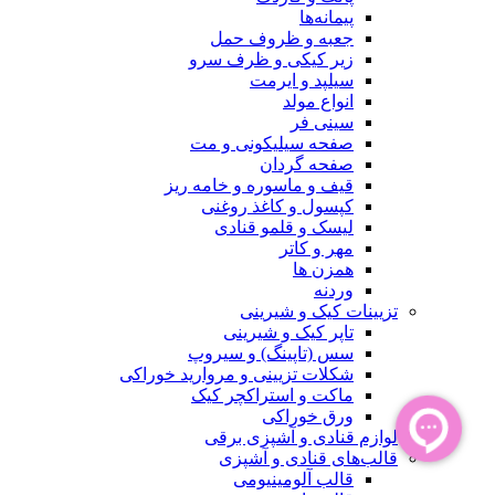
پیمانه‌ها
جعبه و ظروف حمل
زیر کیکی و ظرف سرو
سیلپد و ایرمت
انواع مولد
سینی فر
صفحه سیلیکونی و مت
صفحه گردان
قیف و ماسوره و خامه ریز
کپسول و کاغذ روغنی
لیسک و قلمو قنادی
مهر و کاتر
همزن ها
وردنه
تزیینات کیک و شیرینی
تاپر کیک و شیرینی
سس (تاپینگ) و سیروپ
شکلات تزیینی و مروارید خوراکی
ماکت و استراکچر کیک
ورق خوراکی
لوازم قنادی و آشپزی برقی
قالب‌های قنادی و آشپزی
قالب آلومینیومی