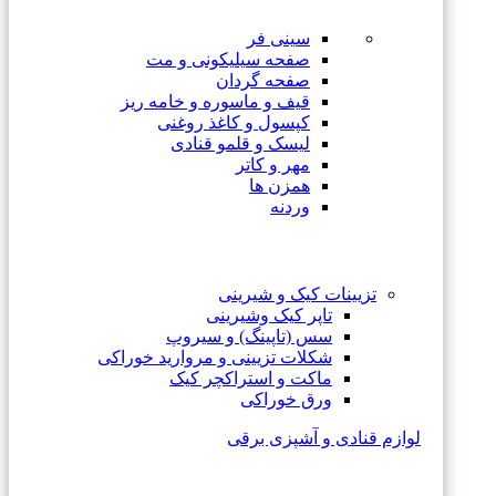
سینی فر
صفحه سیلیکونی و مت
صفحه گردان
قیف و ماسوره و خامه ریز
کپسول و کاغذ روغنی
لیسک و قلمو قنادی
مهر و کاتر
همزن ها
وردنه
تزیینات کیک و شیرینی
تاپر کیک وشیرینی
سس (تاپینگ) و سیروپ
شکلات تزیینی و مروارید خوراکی
ماکت و استراکچر کیک
ورق خوراکی
لوازم قنادی و آشپزی برقی