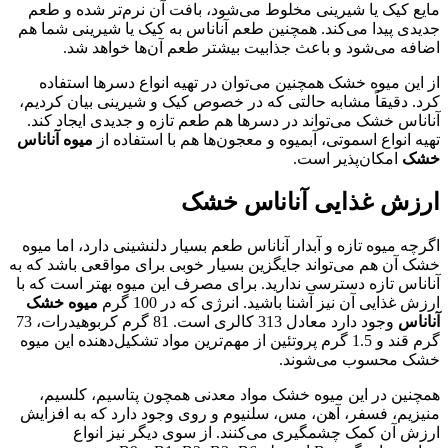
مایع کیک یا شیرینی مخلوط می‌شود، بافت آن نرم‌تر شده و طعم
جدیدی پیدا می‌کند. همچنین طعم آناناس به کیک یا شیرینی شما هم
اضافه می‌شود و باعث جذابیت بیشتر طعم آن‌ها خواهد شد.
از این میوه خشک همچنین می‌توان در تهیه انواع دسرها استفاده
کرد. دقیقاً مشابه حالتی که در خصوص کیک و شیرینی بیان کردیم،
آناناس خشک می‌تواند در دسرها هم طعم تازه و جدیدی ایجاد کند.
تهیه انواع اسموتی، آبمیوه و معجون‌ها هم با استفاده از
میوه آناناس
خشک
امکان‌پذیر است.
ارزش غذایی آناناس خشک
اگرچه میوه تازه و آبدار آناناس طعم بسیار دلنشینی دارد، اما میوه
خشک آن هم می‌تواند جایگزین بسیار خوبی برای مواقعی باشد که به
آناناس تازه دسترسی ندارید. برای مصرف این میوه بهتر است که با
ارزش غذایی آن نیز آشنا باشید. انرژی که در 100 گرم
میوه خشک
آناناس
وجود دارد معادل 313 کالری است. 81 گرم کربوهیدرات، 73
گرم قند و 1.5 گرم پروتئین از مهم‌ترین مواد تشکیل‌دهنده این میوه
خشک محسوب می‌شوند.
همچنین در این میوه خشک مواد معدنی همچون پتاسیم، کلسیم،
منیزیم، فسفر، آهن، مس، سلنیوم و روی وجود دارد که به افزایش
ارزش آن کمک چشمگیری می‌کنند. از سوی دیگر نیز انواع