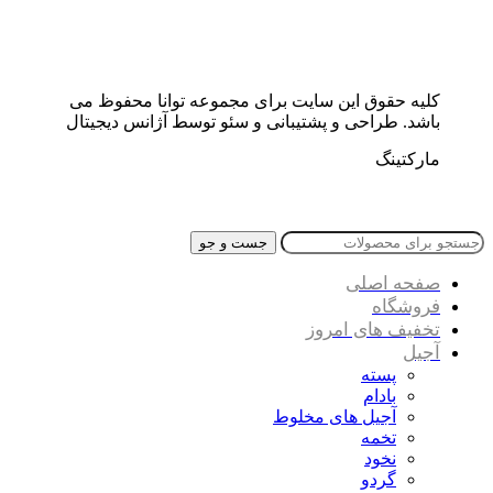
کلیه حقوق این سایت برای مجموعه توانا محفوظ می
باشد. طراحی و پشتیبانی و سئو توسط آژانس دیجیتال
مارکتینگ
جست و جو
صفحه اصلی
فروشگاه
تخفیف های امروز
آجیل
پسته
بادام
آجیل های مخلوط
تخمه
نخود
گردو