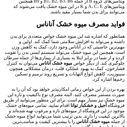
ویتامین‌های گروه B از جمله B1، B2، B3، B6 و B9 همچنین
ویتامین‌های A، C، E و K در این میوه خشک یافت می‌شوند که
می‌توانند برای بدن شما بسیار مفید باشند.
فواید مصرف میوه خشک آناناس
همانطور که اشاره شد این میوه خشک خواص متعددی برای بدن
داشته و می‌تواند به افزایش سلامتی شما کمک کند. اولین و
مهم‌ترین خاصیتی که در آناناس وجود دارد، کمک به کاهش وزن
است. همچنین این میوه خشک می‌تواند سیستم ایمنی بدن را تقویت
کرده و از شما در برابر ابتلا به بسیاری از بیماری‌ها از جمله سرطان
جلوگیری کند. از دیگر خواص
میوه خشک آناناس
می‌توان به کنترل
فشارخون، کمک به بهبود عملکرد قلب، درمان مشکلاتی همچون
سینوزیت، کاهش انواع التهابات و تسریع روند ترمیم و تسکین
زخم‌ها اشاره کرد.
بهره بردن از این خواص زمانی امکان‌پذیر خواهد بود که آن را به
صورت مستمر مصرف کنید. البته مصرف نوع باکیفیت و تازه این
میوه خشک نیز بسیار مهم است. برای این منظور می‌توانید از طریق
فروشگاه
آجیل و خشکبار توانا
اقدام نمایید. تمامی میوه‌های خشک
موجود در این فروشگاه از میوه‌های تازه و مرغوب تهیه شده‌اند و
بالاترین کیفیت را دارند. بدین ترتیب شما می‌توانید انواع میوه خشک
از جمله
میوه خشک آناناس
را با بیشترین کیفیت و مناسب‌ترین
قیمت از این فروشگاه تهیه نمایید.