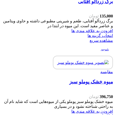
برگ زردآلو آفتابی
135,000
تومان
برگ زردآلو آفتابی، طعم و شیرینی مطبوعی داشته و حاوی ویتامین
و عناصر مفید است. این میوه در ابتدا در
افزودن به علاقه مندی ها
انتخاب گزینه ها
مشاهده سریع
ناموجود
مقایسه
میوه خشک پوملو سبز
396,750
تومان
میوه خشک پوملو سبز پوملو یکی از میوه‌هایی است که شاید نام آن
به راحتی شناخته نشود و در بسیاری
افزودن به علاقه مندی ها