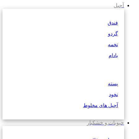
آجیل
فندق
گردو
تخمه
بادام
پسته
نخود
آجیل های مخلوط
حبوبات و خشکبار