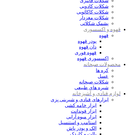
شکلات فانتزی
شکلات کادویی
شکلات کاکائویی
شکلات مغزدار
پشمک شکلاتی
قهوه و اکسسوری
قهوه
پودر قهوه
دان قهوه
قهوه فوری
اکسسوری قهوه
محصولات صبحانه
کره ها
عسل
شکلات صبحانه
شیره های طبیعی
لوازم قنادی و آشپزخانه
ابزارهای قنادی و شیرینی پزی
ابزار خامه کشی
ابزار فوندانت
ابزار میوه آرایی
استامپ و استنسیل
الک و پودر پاش
پالت و کاردک