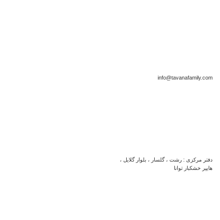
info@tavanafamily.com
دفتر مرکزی : رشت ، گلسار ، بلوار گلایل ،
هایپر خشکبار توانا