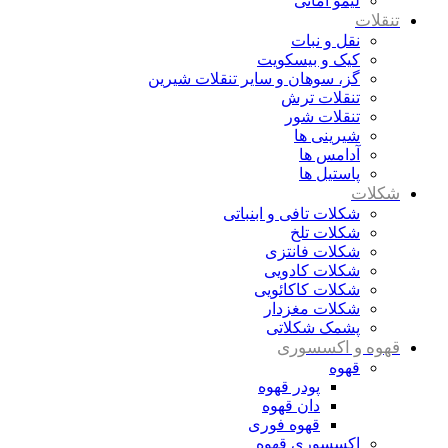
لیمو امانی
تنقلات
نقل و نبات
کیک و بیسکویت
گز، سوهان و سایر تنقلات شیرین
تنقلات ترش
تنقلات شور
شیرینی ها
آدامس ها
پاستیل ها
شکلات
شکلات تافی و ابنباتی
شکلات تلخ
شکلات فانتزی
شکلات کادویی
شکلات کاکائویی
شکلات مغزدار
پشمک شکلاتی
قهوه و اکسسوری
قهوه
پودر قهوه
دان قهوه
قهوه فوری
اکسسوری قهوه