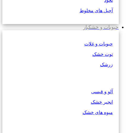
نخود
آجیل های مخلوط
حبوبات و خشکبار
حبوبات و غلات
توت خشک
زرشک
آلو و قیسی
انجیر خشک
میوه های خشک