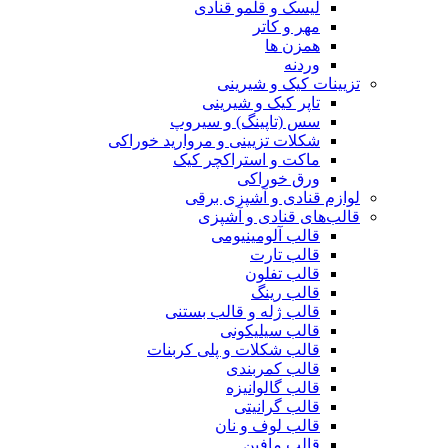
لیسک و قلمو قنادی
مهر و کاتر
همزن ها
وردنه
تزیینات کیک و شیرینی
تاپر کیک و شیرینی
سس (تاپینگ) و سیروپ
شکلات تزیینی و مروارید خوراکی
ماکت و استراکچر کیک
ورق خوراکی
لوازم قنادی و آشپزی برقی
قالب‌های قنادی و آشپزی
قالب آلومینیومی
قالب تارت
قالب تفلون
قالب رینگ
قالب ژله و قالب بستنی
قالب سیلیکونی
قالب شکلات و پلی کربنات
قالب کمربندی
قالب گالوانیزه
قالب گرانیتی
قالب لوف و نان
قالب مافین