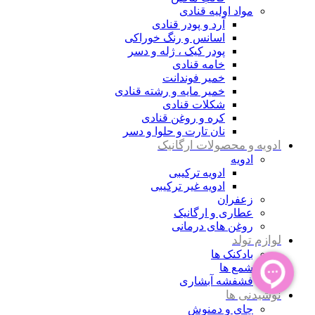
مواد اولیه قنادی
آرد و پودر قنادی
اسانس و رنگ خوراکی
پودر کیک ، ژله و دسر
خامه قنادی
خمیر فوندانت
خمیر مایه و رشته قنادی
شکلات قنادی
کره و روغن قنادی
نان تارت و حلوا و دسر
ادویه و محصولات ارگانیک
ادویه
ادویه ترکیبی
ادویه غیر ترکیبی
زعفران
عطاری و ارگانیک
روغن های درمانی
لوازم تولد
بادکنک ها
شمع ها
فشفشه آبشاری
نوشیدنی ها
چای و دمنوش