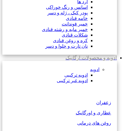
آرد ها
اسانس و رنگ خوراکی
پودر کیک ، ژله و دسر
خامه قنادی
خمیر فوندانت
خمیر مایه و رشته قنادی
شکلات قنادی
کره و روغن قنادی
نان تارت و حلوا و دسر
ادویه و محصولات ارگانیک
ادویه
ادویه ترکیبی
ادویه غیر ترکیبی
زعفران
عطاری و اورگانیک
روغن های درمانی