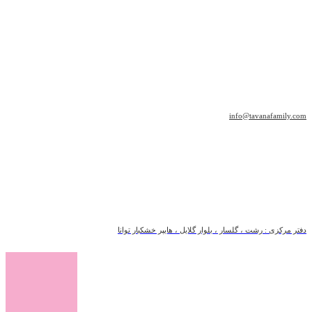
info@tavanafamily.com
دفتر مرکزی : رشت ، گلسار ، بلوار گلایل ، هایپر خشکبار توانا