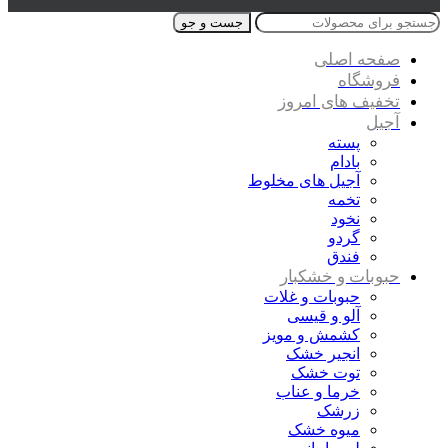
جست و جو
صفحه اصلی
فروشگاه
تخفیف های امروز
آجیل
پسته
بادام
آجیل های مخلوط
تخمه
نخود
گردو
فندق
حبوبات و خشکبار
حبوبات و غلات
آلو و قیسی
کشمش و مویز
انجیر خشک
توت خشک
خرما و عناب
زرشک
میوه خشک