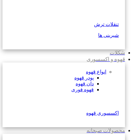
تنقلات ترش
شیرینی ها
شکلات
قهوه و اکسسوری
انواع قهوه
پودر قهوه
دان قهوه
قهوه فوری
اکسسوری قهوه
محصولات صبحانه