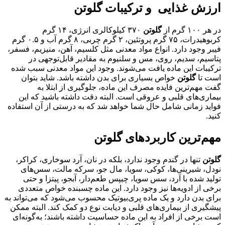
ارزش غذایی و ترکیبات گلوتن
در هر ۱۰۰ گرم از
گلوتن
۳۷۰ کیلوکالری انرژی، ۱۴ گرم
کربوهیدرات، ۷۵ گرم پروتئین، ۲ گرم چربی، ۸ گرم آب و ۰.۵ گرم
فیبر وجود دارد. انواع مواد معدنی مثل کلسیم، آهن، منیزیم، فسفر،
پتاسیم، سدیم، روی، مس و سلنیوم به مقادیر قابل‌توجهی در
ترکیبات این ماده یافت می‌شوند. وجود این مواد معدنی سبب شده
است تا
گلوتن
خواص بسیاری برای بدن داشته باشد. شاید بتوان
گفت مهم‌ترین فایده مصرف این ماده، جلوگیری از ابتلا به
بیماری‌های قلبی و عروقی است. البته دقت داشته باشید که این
فواید زمانی شامل حال شما خواهد شد که به درستی از آن استفاده
کنید.
مهم‌ترین کاربردهای گلوتن
گلوتن
تنها در گندم وجود ندارد، بلکه در نان، آرد سوخاری، کراکر،
نودل، شیرینی‌ها، کوکی، سویا، مال جو، سرکه مالت، سس‌های
تولید شده با آرد، سس سویا، چیپس طعم‌دار، آبجو، پیتزا و حتی
برخی از ادویه‌ها نیز وجود دارد. این ماده چسبنده خواص متعددی
برای بدن دارد و یک ماده پری‌بیوتیک محسوب می‌شود که می‌تواند به
پیشگیری از بیماری‌های قلبی و دیابت نوع دو کمک کند. البته ممکن
است برخی از افراد به این ماده حساسیت داشته باشند؛ به‌گونه‌ای