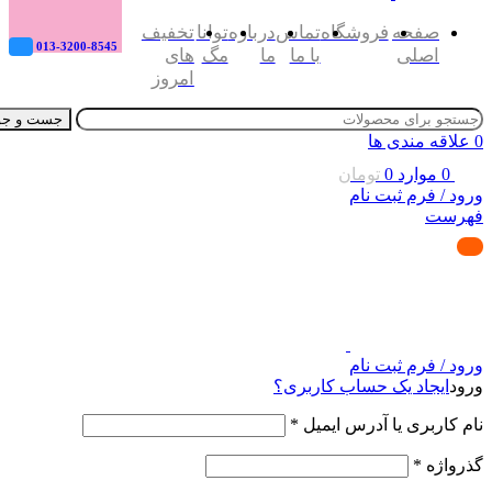
صفحه
فروشگاه
تماس
درباره
توانا
تخفیف
013-3200-8545
اصلی
با ما
ما
مگ
های
امروز
جست و جو
0
علاقه مندی ها
0
موارد
0
تومان
ورود / فرم ثبت نام
فهرست
ورود / فرم ثبت نام
ورود
ایجاد یک حساب کاربری؟
نام کاربری یا آدرس ایمیل
*
گذرواژه
*