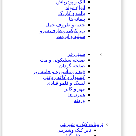
الک و پودرپاش
انواع مولد
پالت و کاردک
پیمانه ها
جعبه و ظروف حمل
زیر کیکی و ظرف سرو
سیلپد و ایرمت
سینی فر
صفحه سیلیکونی و مت
صفحه گردان
قیف و ماسوره و خامه ریز
کپسول و کاغذ روغنی
لیسک و قلمو قنادی
مهر و کاتر
همزن ها
وردنه
تزیینات کیک و شیرینی
تاپر کیک وشیرینی
سس (تاپینگ) و سیروپ