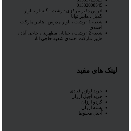
01332008545
آدرس دفتر مرکزی : رشت ، گلسار ، بلوار
گلایل ، هایپر توانا
شعبه 1 : رشت ، بلوار مدرس ، هایپر مارکت
احمدی
شعبه 2 : رشت ، خیابان مطهری ، حاجی آباد ،
هایپر مارکت احمدی شعبه حاجی آباد
لینک های مفید
خرید لوازم قنادی
خرید آجیل ارزان
گردو ارزان
پسته ارزان
آجیل مخلوط