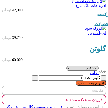
ادویه هات داگ مرغ
42,900
تومان
زگشت
صولات
ایزوله سویا
39,750
تومان
گلوتن
60,000
تومان
وزن
صاف
گلوتن عدد
افزودن به سبد خرید
مقایسه
افزودن به علاقه مندی ها
شناسه محصول:
دسته:
ابزار تولید سوسیس کالباس و همبرگر
,