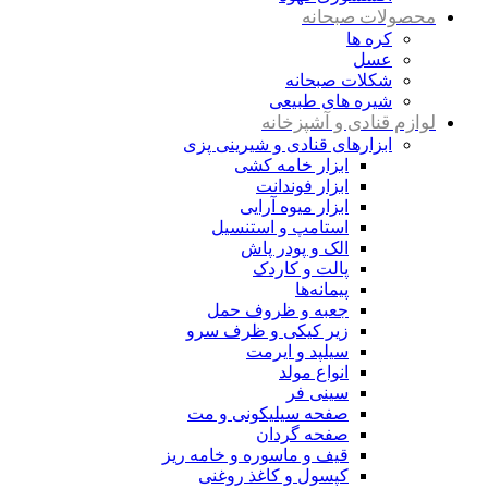
محصولات صبحانه
کره ها
عسل
شکلات صبحانه
شیره های طبیعی
لوازم قنادی و آشپزخانه
ابزارهای قنادی و شیرینی پزی
ابزار خامه کشی
ابزار فوندانت
ابزار میوه آرایی
استامپ و استنسیل
الک و پودر پاش
پالت و کاردک
پیمانه‌ها
جعبه و ظروف حمل
زیر کیکی و ظرف سرو
سیلپد و ایرمت
انواع مولد
سینی فر
صفحه سیلیکونی و مت
صفحه گردان
قیف و ماسوره و خامه ریز
کپسول و کاغذ روغنی