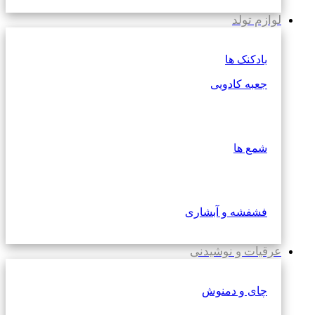
لوازم تولد
بادکنک ها
جعبه کادویی
شمع ها
فشفشه و آبشاری
عرقیات و نوشیدنی
چای و دمنوش