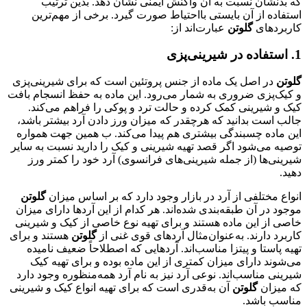
که بدنشان نسبت به آن واکنش ایمنی نشان دهد. بدین ترتیب
استفاده از آن بایستی بااحتیاط صورت گیرد. برخی از مهم‌ترین
کاربردهای
گلوتن
عبارت‌اند از:
1. استفاده در شیرینی‌پزی
گلوتن
در اصل یک ماده از جنس پروتئین است که برای شیرینی‌پزی
و کیک‌پزی ضروری به شمار می‌رود. این ماده به حفظ انسجام بافت
کیک و شیرینی کمک کرده و حالت ترد و پوکی را فراهم می‌کند.
جالب است بدانید که هرچقدر که میزان ورز دادن آرد بیشتر باشد،
این ماده چسبندگی بیشتری هم پیدا می‌کند. ب همین جهت همواره
توصیه می‌شود اگر قصد تهیه شیرینی و کیک را دارید نسبت به سایر
شیرینی‌ها (از جمله شیرینی‌های فرانسوی) آرد خود را کمتر ورز
دهید.
انواع مختلفی از آرد در بازار وجود دارد که بر اساس میزان
گلوتن
موجود در آن طبقه‌بندی شده‌اند. هر کدام از این آردها دارای میزان
خاصی از این ماده هستند و برای تهیه نوع خاصی از کیک و شیرینی
کاربرد دارند. به‌عنوان‌مثال آردهای قوی غنی از
گلوتن
هستند و برای
تهیه پاستا و پیتزا مناسب‌اند. آردهایی که اصطلاحاً ضعیف نامیده
می‌شوند دارای میزان کمتری از این ماده بوده و برای تهیه کیک
شیرینی مناسب‌اند. نوعی آرد نیز به نام آرد همه‌منظوره وجود دارد
که میزان
گلوتن
آن به‌قدری است که برای تهیه انواع کیک و شیرینی
مناسب باشد.