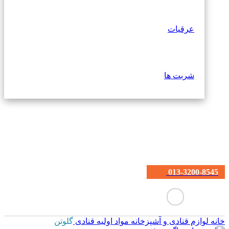
عرقیات
شربت ها
013-3200-8545
خانه
لوازم قنادی و آشپزخانه
مواد اولیه قنادی
گلوتن