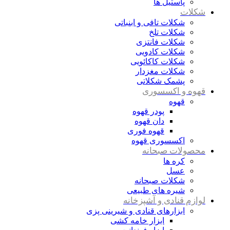
پاستیل ها
شکلات
شکلات تافی و ابنباتی
شکلات تلخ
شکلات فانتزی
شکلات کادویی
شکلات کاکائویی
شکلات مغزدار
پشمک شکلاتی
قهوه و اکسسوری
قهوه
پودر قهوه
دان قهوه
قهوه فوری
اکسسوری قهوه
محصولات صبحانه
کره ها
عسل
شکلات صبحانه
شیره های طبیعی
لوازم قنادی و آشپزخانه
ابزارهای قنادی و شیرینی پزی
ابزار خامه کشی