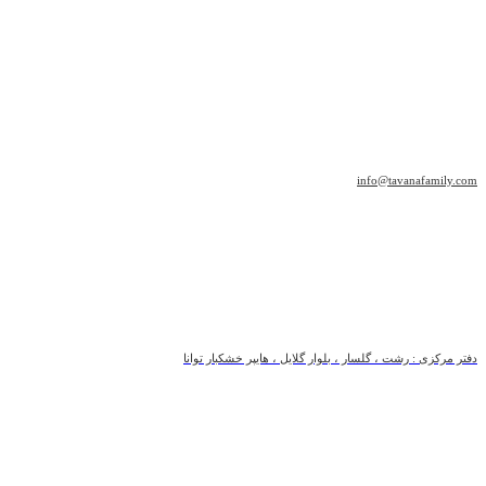
info@tavanafamily.com
دفتر مرکزی : رشت ، گلسار ، بلوار گلایل ، هایپر خشکبار توانا