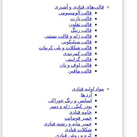
قالب‌های قنادی و آشپزی
قالب آلومینیومی
قالب تارت
قالب تفلون
قالب رینگ
قالب ژله و قالب بستنی
قالب سیلیکونی
قالب شکلات و پلی کربنات
قالب کمربندی
قالب گرانیتی
قالب لوف و نان
قالب مافین
مواد اولیه قنادی
آرد ها
اسانس و رنگ خوراکی
پودر کیک ، ژله و دسر
خامه قنادی
خمیر فوندانت
خمیر مایه و رشته قنادی
شکلات قنادی
کره و روغن قنادی