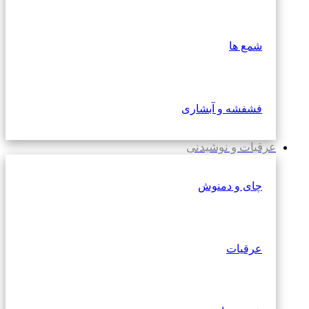
شمع ها
فشفشه و آبشاری
عرقیات و نوشیدنی
چای و دمنوش
عرقیات