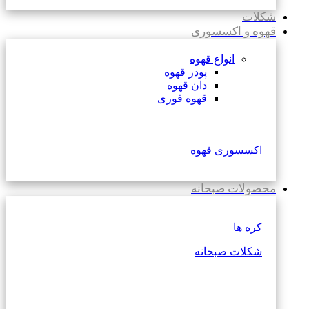
شکلات
قهوه و اکسسوری
انواع قهوه
پودر قهوه
دان قهوه
قهوه فوری
اکسسوری قهوه
محصولات صبحانه
کره ها
شکلات صبحانه