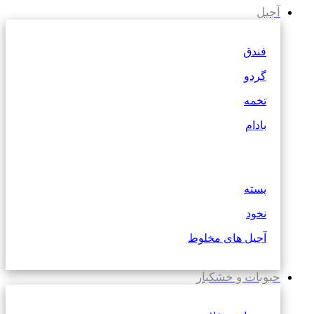
آجیل
فندق
گردو
تخمه
بادام
پسته
نخود
آجیل های مخلوط
حبوبات و خشکبار