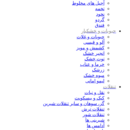
آجیل های مخلوط
تخمه
نخود
گردو
فندق
حبوبات و خشکبار
حبوبات و غلات
آلو و قیسی
کشمش و مویز
انجیر خشک
توت خشک
خرما و عناب
زرشک
میوه خشک
لیمو امانی
تنقلات
نقل و نبات
کیک و بیسکویت
گز، سوهان و سایر تنقلات شیرین
تنقلات ترش
تنقلات شور
شیرینی ها
آدامس ها