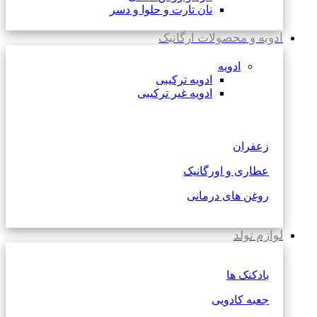
نان تارت و حلوا و دسر
ادویه و محصولات ارگانیک
ادویه
ادویه ترکیبی
ادویه غیر ترکیبی
زعفران
عطاری و اورگانیک
روغن های درمانی
لوازم تولد
بادکنک ها
جعبه کادویی