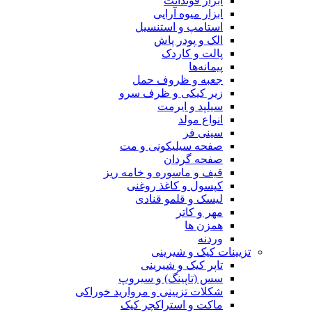
ابزار فوندانت
ابزار میوه آرایی
استامپ و استنسیل
الک و پودر پاش
پالت و کاردک
پیمانه‌ها
جعبه و ظروف حمل
زیر کیکی و ظرف سرو
سیلپد و ایرمت
انواع مولد
سینی فر
صفحه سیلیکونی و مت
صفحه گردان
قیف و ماسوره و خامه ریز
کپسول و کاغذ روغنی
لیسک و قلمو قنادی
مهر و کاتر
همزن ها
وردنه
تزیینات کیک و شیرینی
تاپر کیک و شیرینی
سس (تاپینگ) و سیروپ
شکلات تزیینی و مروارید خوراکی
ماکت و استراکچر کیک