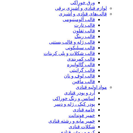
ورق خوراکی
لوازم قنادی و آشپزی برقی
قالب‌های قنادی و آشپزی
قالب آلومینیومی
قالب تارت
قالب تفلون
قالب رینگ
قالب ژله و قالب بستنی
قالب سیلیکونی
قالب شکلات و پلی کربنات
قالب کمربندی
قالب گالوانیزه
قالب گرانیتی
قالب لوف و نان
قالب مافین
مواد اولیه قنادی
آرد و پودر قنادی
اسانس و رنگ خوراکی
پودر کیک ، ژله و دسر
خامه قنادی
خمیر فوندانت
خمیر مایه و رشته قنادی
شکلات قنادی
کره و روغن قنادی