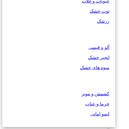
حبوبات و غلات
توت خشک
زرشک
آلو و قیسی
انجیر خشک
میوه های خشک
کشمش و مویز
خرما و عناب
لیمو امانی