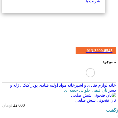
شربت ها
013-3200-8545
ناموجود
خانه
لوازم قنادی و آشپزخانه
مواد اولیه قنادی
پودر کیک ، ژله و
دسر
نان قیفی حلوایی جعبه ای
نان فنجونی شش ضلعی
22,000
تومان
زگشت