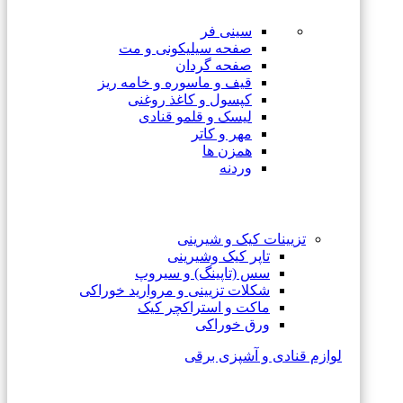
سینی فر
صفحه سیلیکونی و مت
صفحه گردان
قیف و ماسوره و خامه ریز
کپسول و کاغذ روغنی
لیسک و قلمو قنادی
مهر و کاتر
همزن ها
وردنه
تزیینات کیک و شیرینی
تاپر کیک وشیرینی
سس (تاپینگ) و سیروپ
شکلات تزیینی و مروارید خوراکی
ماکت و استراکچر کیک
ورق خوراکی
لوازم قنادی و آشپزی برقی