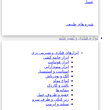
عسل
شیره های طبیعی
لوازم قنادی و آشپزخانه
ابزارهای قنادی و شیرینی پزی
ابزار خامه کشی
ابزار فوندانت
ابزار میوه آرایی
استامپ و استنسیل
الک و پودرپاش
انواع مولد
پالت و کاردک
پیمانه ها
جعبه و ظروف حمل
زیر کیکی و ظرف سرو
سیلپد و ایرمت