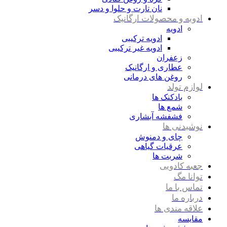
نان تارت و حلوا و دسر
ادویه و محصولات ارگانیک
ادویه
ادویه ترکیبی
ادویه غیر ترکیبی
زعفران
عطاری و ارگانیک
روغن های درمانی
لوازم تولد
بادکنک ها
شمع ها
فشفشه آبشاری
نوشیدنی ها
چای و دمنوش
عرقیات گیاهی
شربت ها
جعبه کادویی
توانا مگ
تماس با ما
درباره ما
علاقه مندی ها
مقایسه