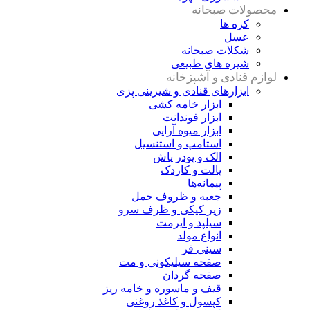
محصولات صبحانه
کره ها
عسل
شکلات صبحانه
شیره های طبیعی
لوازم قنادی و آشپزخانه
ابزارهای قنادی و شیرینی پزی
ابزار خامه کشی
ابزار فوندانت
ابزار میوه آرایی
استامپ و استنسیل
الک و پودر پاش
پالت و کاردک
پیمانه‌ها
جعبه و ظروف حمل
زیر کیکی و ظرف سرو
سیلپد و ایرمت
انواع مولد
سینی فر
صفحه سیلیکونی و مت
صفحه گردان
قیف و ماسوره و خامه ریز
کپسول و کاغذ روغنی