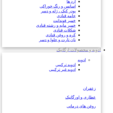
آرد ها
اسانس و رنگ خوراکی
پودر کیک ، ژله و دسر
خامه قنادی
خمیر فوندانت
خمیر مایه و رشته قنادی
شکلات قنادی
کره و روغن قنادی
نان تارت و حلوا و دسر
ادویه و محصولات ارگانیک
ادویه
ادویه ترکیبی
ادویه غیر ترکیبی
زعفران
عطاری و اورگانیک
روغن های درمانی