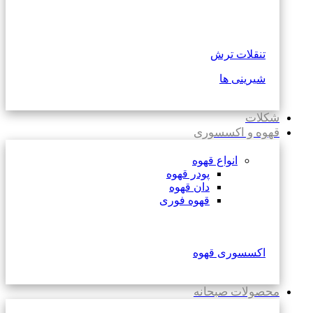
تنقلات ترش
شیرینی ها
شکلات
قهوه و اکسسوری
انواع قهوه
پودر قهوه
دان قهوه
قهوه فوری
اکسسوری قهوه
محصولات صبحانه