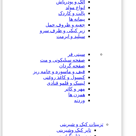
الک و پودرپاش
انواع مولد
پالت و کاردک
پیمانه ها
جعبه و ظروف حمل
زیر کیکی و ظرف سرو
سیلپد و ایرمت
سینی فر
صفحه سیلیکونی و مت
صفحه گردان
قیف و ماسوره و خامه ریز
کپسول و کاغذ روغنی
لیسک و قلمو قنادی
مهر و کاتر
همزن ها
وردنه
تزیینات کیک و شیرینی
تاپر کیک وشیرینی
سس (تاپینگ) و سیروپ