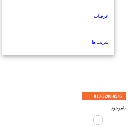
عرقیات
شربت ها
013-3200-8545
ناموجود