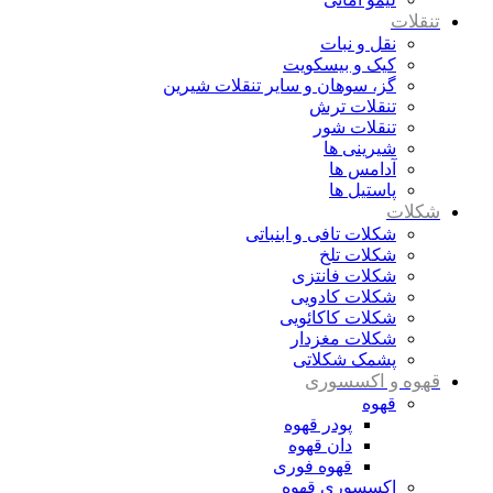
تنقلات
نقل و نبات
کیک و بیسکویت
گز، سوهان و سایر تنقلات شیرین
تنقلات ترش
تنقلات شور
شیرینی ها
آدامس ها
پاستیل ها
شکلات
شکلات تافی و ابنباتی
شکلات تلخ
شکلات فانتزی
شکلات کادویی
شکلات کاکائویی
شکلات مغزدار
پشمک شکلاتی
قهوه و اکسسوری
قهوه
پودر قهوه
دان قهوه
قهوه فوری
اکسسوری قهوه