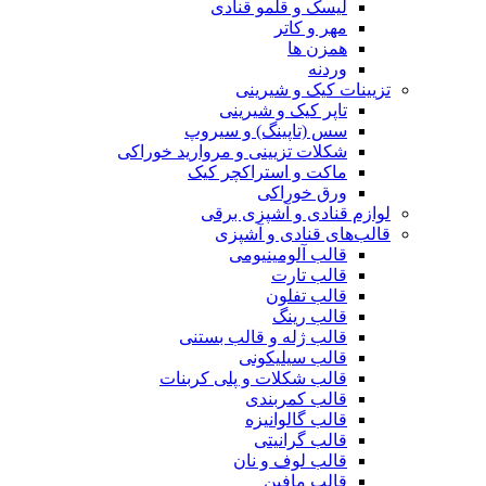
لیسک و قلمو قنادی
مهر و کاتر
همزن ها
وردنه
تزیینات کیک و شیرینی
تاپر کیک و شیرینی
سس (تاپینگ) و سیروپ
شکلات تزیینی و مروارید خوراکی
ماکت و استراکچر کیک
ورق خوراکی
لوازم قنادی و آشپزی برقی
قالب‌های قنادی و آشپزی
قالب آلومینیومی
قالب تارت
قالب تفلون
قالب رینگ
قالب ژله و قالب بستنی
قالب سیلیکونی
قالب شکلات و پلی کربنات
قالب کمربندی
قالب گالوانیزه
قالب گرانیتی
قالب لوف و نان
قالب مافین