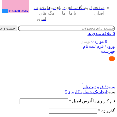
صفحه
فروشگاه
تماس
درباره
توانا
تخفیف
013-3200-8545
اصلی
با ما
ما
مگ
های
امروز
جست و جو
0
علاقه مندی ها
0
موارد
0
تومان
ورود / فرم ثبت نام
فهرست
ورود / فرم ثبت نام
ورود
ایجاد یک حساب کاربری؟
نام کاربری یا آدرس ایمیل
*
گذرواژه
*