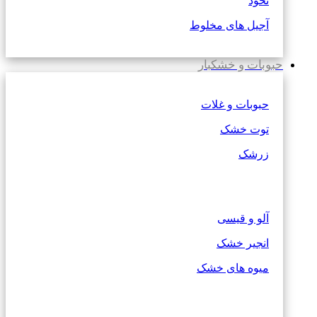
نخود
آجیل های مخلوط
حبوبات و خشکبار
حبوبات و غلات
توت خشک
زرشک
آلو و قیسی
انجیر خشک
میوه های خشک