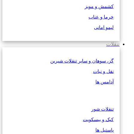
کشمش و مویز
خرما و عناب
لیمو امانی
تنقلات
گز، سوهان و سایر تنقلات شیرین
نقل و نبات
آدامس ها
تنقلات شور
کیک و بیسکویت
پاستیل ها