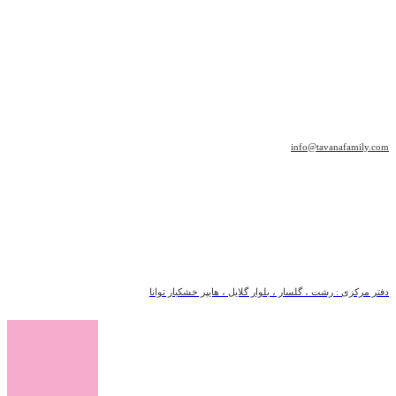
info@tavanafamily.com
دفتر مرکزی : رشت ، گلسار ، بلوار گلایل ، هایپر خشکبار توانا