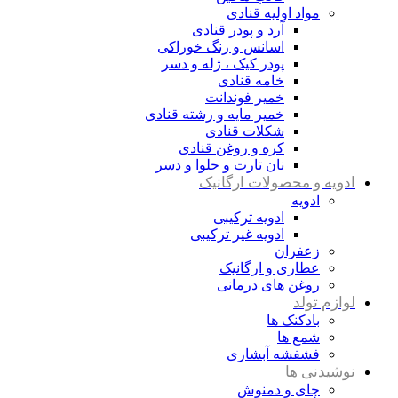
مواد اولیه قنادی
آرد و پودر قنادی
اسانس و رنگ خوراکی
پودر کیک ، ژله و دسر
خامه قنادی
خمیر فوندانت
خمیر مایه و رشته قنادی
شکلات قنادی
کره و روغن قنادی
نان تارت و حلوا و دسر
ادویه و محصولات ارگانیک
ادویه
ادویه ترکیبی
ادویه غیر ترکیبی
زعفران
عطاری و ارگانیک
روغن های درمانی
لوازم تولد
بادکنک ها
شمع ها
فشفشه آبشاری
نوشیدنی ها
چای و دمنوش