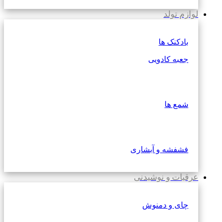
لوازم تولد
بادکنک ها
جعبه کادویی
شمع ها
فشفشه و آبشاری
عرقیات و نوشیدنی
چای و دمنوش