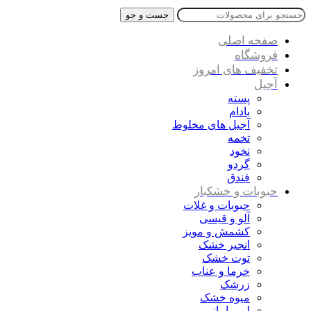
جست و جو
صفحه اصلی
فروشگاه
تخفیف های امروز
آجیل
پسته
بادام
آجیل های مخلوط
تخمه
نخود
گردو
فندق
حبوبات و خشکبار
حبوبات و غلات
آلو و قیسی
کشمش و مویز
انجیر خشک
توت خشک
خرما و عناب
زرشک
میوه خشک
لیمو امانی