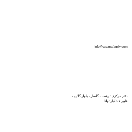
info@tavanafamily.com
دفتر مرکزی : رشت ، گلسار ، بلوار گلایل ،
هایپر خشکبار توانا