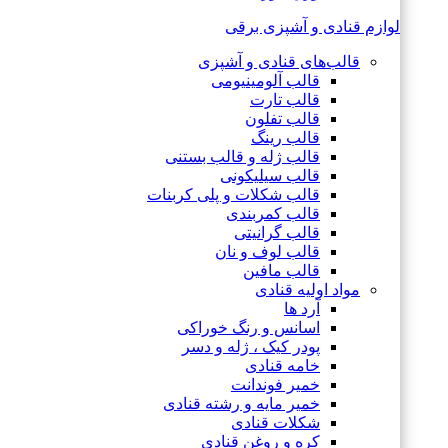
لوازم قنادی و آشپزی برقی
قالب‌های قنادی و آشپزی
قالب آلومینیومی
قالب تارت
قالب تفلون
قالب رینگ
قالب ژله و قالب بستنی
قالب سیلیکونی
قالب شکلات و پلی کربنات
قالب کمربندی
قالب گرانیتی
قالب لوف و نان
قالب مافین
مواد اولیه قنادی
آرد ها
اسانس و رنگ خوراکی
پودر کیک ، ژله و دسر
خامه قنادی
خمیر فوندانت
خمیر مایه و رشته قنادی
شکلات قنادی
کره و روغن قنادی