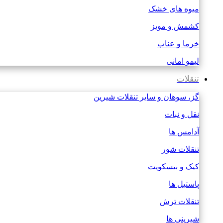
میوه های خشک
کشمش و مویز
خرما و عناب
لیمو امانی
تنقلات
گز، سوهان و سایر تنقلات شیرین
نقل و نبات
آدامس ها
تنقلات شور
کیک و بیسکویت
پاستیل ها
تنقلات ترش
شیرینی ها