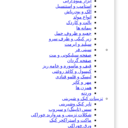
ابزار میوه آرایی
استامپ و استنسیل
الک و پودرپاش
انواع مولد
پالت و کاردک
پیمانه ها
جعبه و ظروف حمل
زیر کیکی و ظرف سرو
سیلپد و ایرمت
سینی فر
صفحه سیلیکونی و مت
صفحه گردان
قیف و ماسوره و خامه ریز
کپسول و کاغذ روغنی
لیسک و قلمو قنادی
مهر و کاتر
همزن ها
وردنه
تزیینات کیک و شیرینی
تاپر کیک وشیرینی
سس (تاپینگ) و سیروپ
شکلات تزیینی و مروارید خوراکی
ماکت و استراکچر کیک
ورق خوراکی