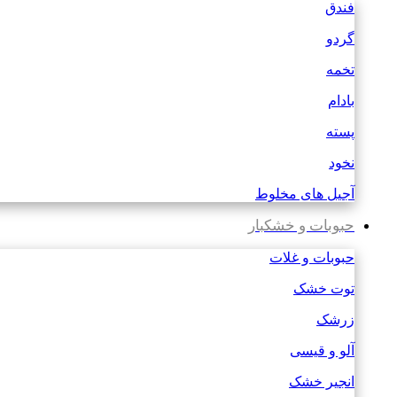
فندق
گردو
تخمه
بادام
پسته
نخود
آجیل های مخلوط
حبوبات و خشکبار
حبوبات و غلات
توت خشک
زرشک
آلو و قیسی
انجیر خشک