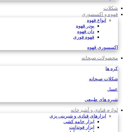
شکلات
قهوه و اکسسوری
انواع قهوه
پودر قهوه
دان قهوه
قهوه فوری
اکسسوری قهوه
محصولات صبحانه
کره ها
شکلات صبحانه
عسل
شیره های طبیعی
لوازم قنادی و آشپزخانه
ابزارهای قنادی و شیرینی پزی
ابزار خامه کشی
ابزار فوندانت