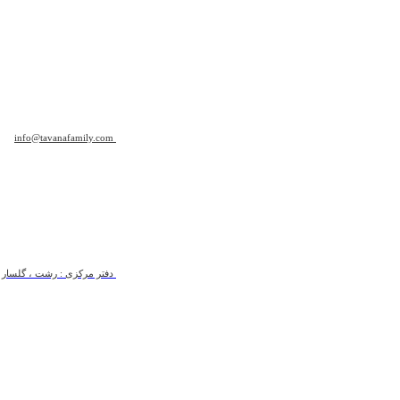
info@tavanafamily.com
دفتر مرکزی : رشت ، گلسار ، ب