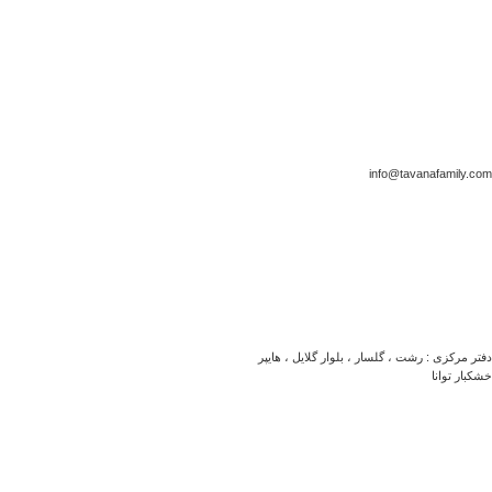
info@tavanafamily.com
دفتر مرکزی : رشت ، گلسار ، بلوار گلایل ، هایپر
خشکبار توانا