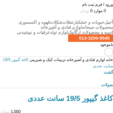
ورود / فرم ثبت نام
0
موارد
0
تومان
آجیل
حبوبات و خشکبار
تنقلات
شکلات
قهوه و اکسسوری
محصولات صبحانه
لوازم قنادی و آشپزخانه
ادویه و محصولات ارگانیک
لوازم تولد
عرقیات و نوشیدنی
013-3200-8545
ناموجود
خانه
لوازم قنادی و آشپزخانه
تزیینات کیک و شیرینی
کاغذ گیپور 19/5
سانت عددی
زگشت
صولات
کاغذ گیپور 19/5 سانت عددی
1,000
تومان