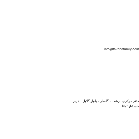
info@tavanafamily.com
دفتر مرکزی : رشت ، گلسار ، بلوار گلایل ، هایپر
خشکبار توانا