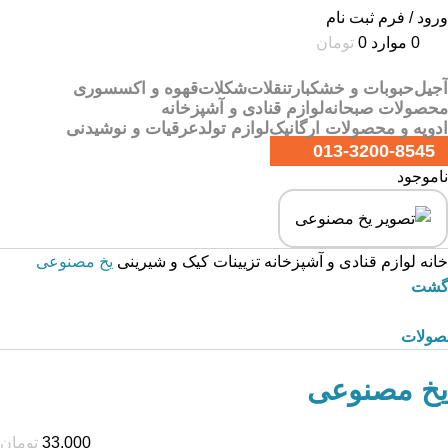
ورود / فرم ثبت نام
0
موارد
0
تومان
آجیل
حبوبات و خشکبار
تنقلات
شکلات
قهوه و اکسسوری
محصولات صبحانه
لوازم قنادی و آشپزخانه
ادویه و محصولات ارگانیک
لوازم تولد
عرقیات و نوشیدنی
013-3200-8545
ناموجود
خانه
لوازم قنادی و آشپزخانه
تزیینات کیک و شیرینی
یخ مصنوعی
زگشت
صولات
یخ مصنوعی
33,000
تومان