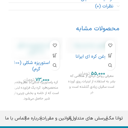
نظرات (0)
محصولات مشابه
ناموج
روغن کره ای ایرانا
کره پاستوریزه شکلی (100
گرم)
تومان
معرفی روغن کره‌ای از هنگامی که
م
تومان
بشر به استفاده از لبنیات روی آورده
خور
کره پاستوریزه شکلی با عطروطعم
است سالیان زیادی گذشته است و
رو
منحصربه‌فرد کره یک فراورده لبنی
در
است که از خامه و بخش چربی‌دار
شیر حاصل می‌شود.
توانا مگ
پرسش های متداول
قوانین و مقررات
درباره ما
تماس با ما