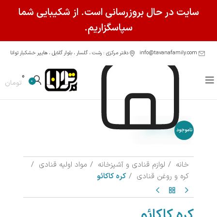
سایت در حال بروزرسانی است. از شکیبایی شما
سپاسگزاریم.
info@tavanafamily.com
دفتر مرکزی : رشت ، گلسار ، بلوار گلایل ، هایپر خشکبار توانا
0
0
تومان
ناموجود
خانه
لوازم قنادی و آشپزخانه
مواد اولیه قنادی
کره و روغن قنادی
کره کاکائو
کره کاکائو