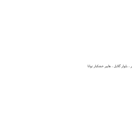
بلوار گلایل ، هایپر خشکبار توانا