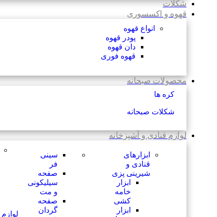
شکلات
قهوه و اکسسوری
انواع قهوه
پودر قهوه
دان قهوه
قهوه فوری
محصولات صبحانه
کره ها
شکلات صبحانه
لوازم قنادی و آشپزخانه
ابزارهای
سینی
قنادی و
فر
شیرینی پزی
صفحه
ابزار
سیلیکونی
خامه
و مت
کشی
صفحه
ابزار
گردان
لوازم 