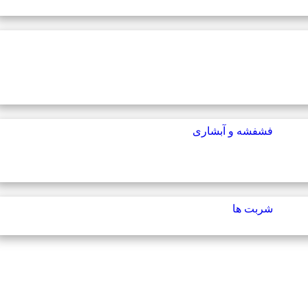
فشفشه و آبشاری
شربت ها