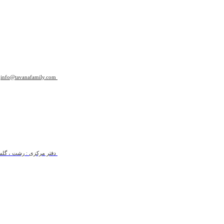
info@tavanafamily.com
دفتر مرکزی : رشت ، گلسار 