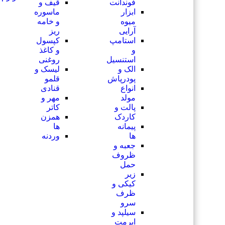
فوندانت
قیف و
ابزار
ماسوره
میوه
و خامه
آرایی
ریز
استامپ
کپسول
و
و کاغذ
استنسیل
روغنی
الک و
لیسک و
پودرپاش
قلمو
انواع
قنادی
مولد
مهر و
پالت و
کاتر
کاردک
همزن
پیمانه
ها
ها
وردنه
جعبه و
ظروف
حمل
زیر
کیکی و
ظرف
سرو
سیلپد و
ایرمت