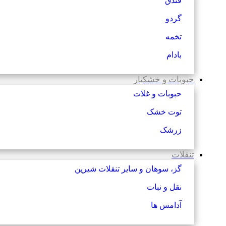
فندق
گردو
تخمه
بادام
حبوبات و خشکبار
حبوبات و غلات
توت خشک
زرشک
تنقلات
گز، سوهان و سایر تنقلات شیرین
نقل و نبات
آدامس ها