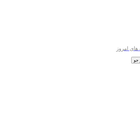
های امروز
جو