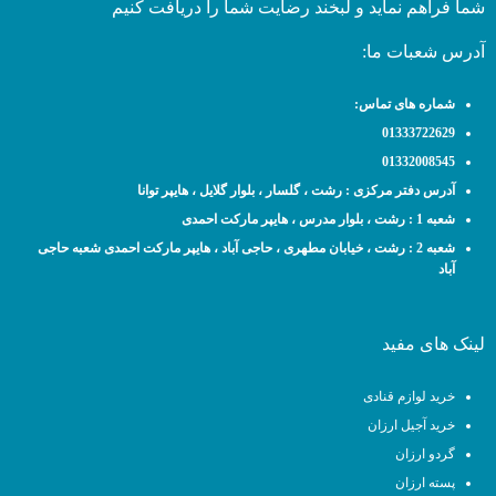
شما فراهم نماید و لبخند رضایت شما را دریافت کنیم
آدرس شعبات ما:
شماره های تماس:
01333722629
01332008545
آدرس دفتر مرکزی : رشت ، گلسار ، بلوار گلایل ، هایپر توانا
شعبه 1 : رشت ، بلوار مدرس ، هایپر مارکت احمدی
شعبه 2 : رشت ، خیابان مطهری ، حاجی آباد ، هایپر مارکت احمدی شعبه حاجی
آباد
لینک های مفید
خرید لوازم قنادی
خرید آجیل ارزان
گردو ارزان
پسته ارزان