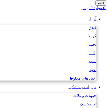
ادامه
0
موارد
0
تومان
آجیل
فندق
گردو
تخمه
بادام
پسته
نخود
آجیل های مخلوط
حبوبات و خشکبار
حبوبات و غلات
توت خشک