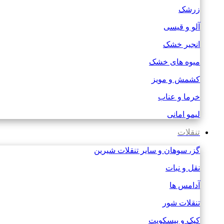
زرشک
آلو و قیسی
انجیر خشک
میوه های خشک
کشمش و مویز
خرما و عناب
لیمو امانی
تنقلات
گز، سوهان و سایر تنقلات شیرین
نقل و نبات
آدامس ها
تنقلات شور
کیک و بیسکویت