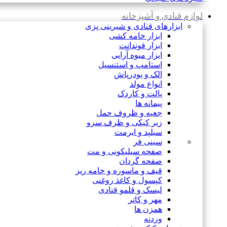
لوازم قنادی و آشپزخانه
ابزارهای قنادی و شیرینی پزی
ابزار خامه کشی
ابزار فوندانت
ابزار میوه آرایی
استامپ و استنسیل
الک و پودرپاش
انواع مولد
پالت و کاردک
پیمانه ها
جعبه و ظروف حمل
زیر کیکی و ظرف سرو
سیلپد و ایرمت
سینی فر
صفحه سیلیکونی و مت
صفحه گردان
قیف و ماسوره و خامه ریز
کپسول و کاغذ روغنی
لیسک و قلمو قنادی
مهر و کاتر
همزن ها
وردنه