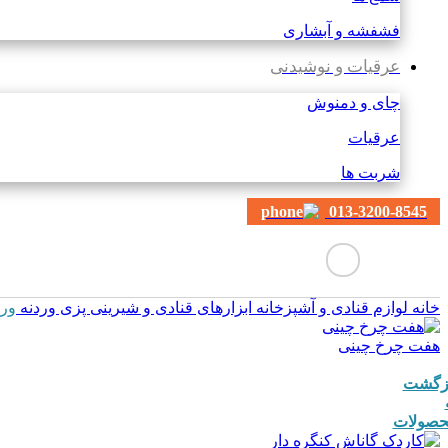
فشفشه و آبشاری
عرقیات و نوشیدنی
چای و دمنوش
عرقیات
شربت ها
013-3200-8545
خانه
لوازم قنادی و آشپزخانه
ابزارهای قنادی و شیرینی پزی
وردنه
ورد
هفت چرخ چینی
زگشت
صولات