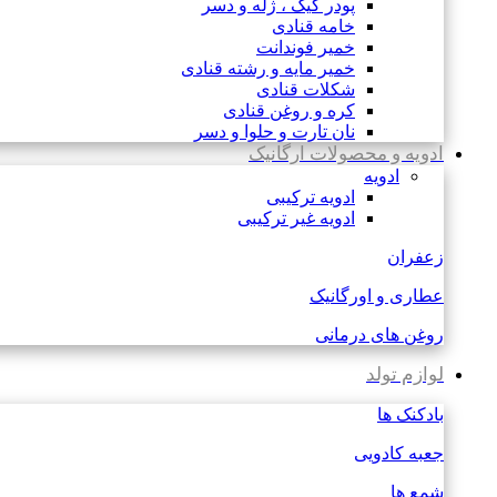
پودر کیک ، ژله و دسر
خامه قنادی
خمیر فوندانت
خمیر مایه و رشته قنادی
شکلات قنادی
کره و روغن قنادی
نان تارت و حلوا و دسر
ادویه و محصولات ارگانیک
ادویه
ادویه ترکیبی
ادویه غیر ترکیبی
زعفران
عطاری و اورگانیک
روغن های درمانی
لوازم تولد
بادکنک ها
جعبه کادویی
شمع ها