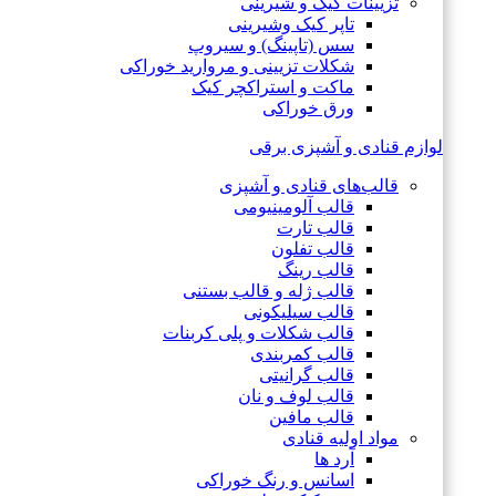
تزیینات کیک و شیرینی
تاپر کیک وشیرینی
سس (تاپینگ) و سیروپ
شکلات تزیینی و مروارید خوراکی
ماکت و استراکچر کیک
ورق خوراکی
لوازم قنادی و آشپزی برقی
قالب‌های قنادی و آشپزی
قالب آلومینیومی
قالب تارت
قالب تفلون
قالب رینگ
قالب ژله و قالب بستنی
قالب سیلیکونی
قالب شکلات و پلی کربنات
قالب کمربندی
قالب گرانیتی
قالب لوف و نان
قالب مافین
مواد اولیه قنادی
آرد ها
اسانس و رنگ خوراکی