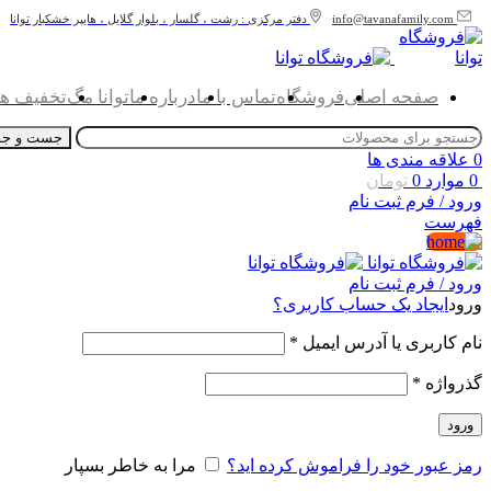
info@tavanafamily.com
دفتر مرکزی : رشت ، گلسار ، بلوار گلایل ، هایپر خشکبار توانا
صفحه اصلی
فروشگاه
تماس با ما
درباره ما
توانا مگ
تخفیف ها
جست و جو
0
علاقه مندی ها
0
موارد
0
تومان
ورود / فرم ثبت نام
فهرست
ورود / فرم ثبت نام
ورود
ایجاد یک حساب کاربری؟
نام کاربری یا آدرس ایمیل
*
گذرواژه
*
ورود
رمز عبور خود را فراموش کرده اید؟
مرا به خاطر بسپار