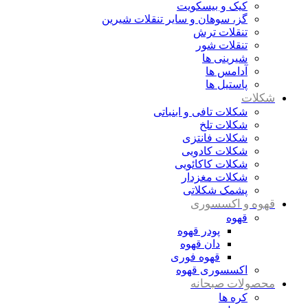
کیک و بیسکویت
گز، سوهان و سایر تنقلات شیرین
تنقلات ترش
تنقلات شور
شیرینی ها
آدامس ها
پاستیل ها
شکلات
شکلات تافی و ابنباتی
شکلات تلخ
شکلات فانتزی
شکلات کادویی
شکلات کاکائویی
شکلات مغزدار
پشمک شکلاتی
قهوه و اکسسوری
قهوه
پودر قهوه
دان قهوه
قهوه فوری
اکسسوری قهوه
محصولات صبحانه
کره ها