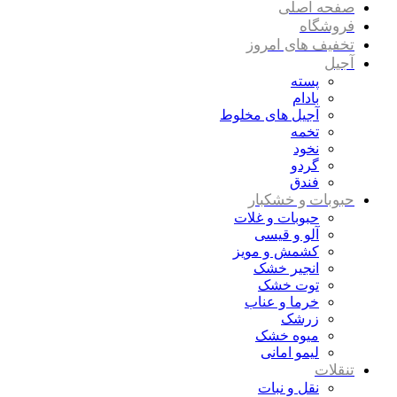
صفحه اصلی
فروشگاه
تخفیف های امروز
آجیل
پسته
بادام
آجیل های مخلوط
تخمه
نخود
گردو
فندق
حبوبات و خشکبار
حبوبات و غلات
آلو و قیسی
کشمش و مویز
انجیر خشک
توت خشک
خرما و عناب
زرشک
میوه خشک
لیمو امانی
تنقلات
نقل و نبات