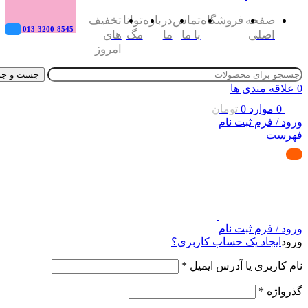
صفحه
فروشگاه
تماس
درباره
توانا
تخفیف
013-3200-8545
اصلی
با ما
ما
مگ
های
امروز
جست و جو
0
علاقه مندی ها
0
موارد
0
تومان
ورود / فرم ثبت نام
فهرست
ورود / فرم ثبت نام
ورود
ایجاد یک حساب کاربری؟
نام کاربری یا آدرس ایمیل
*
گذرواژه
*