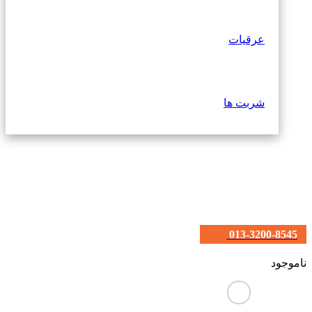
عرقیات
شربت ها
013-3200-8545
ناموجود