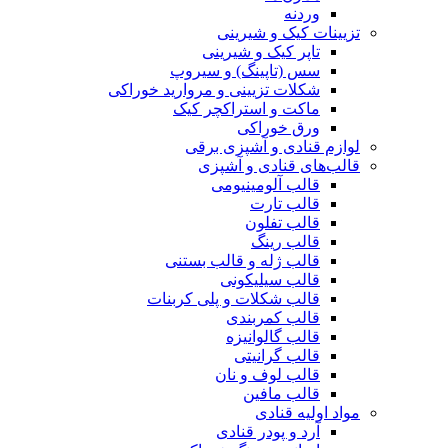
وردنه
تزیینات کیک و شیرینی
تاپر کیک و شیرینی
سس (تاپینگ) و سیروپ
شکلات تزیینی و مروارید خوراکی
ماکت و استراکچر کیک
ورق خوراکی
لوازم قنادی و آشپزی برقی
قالب‌های قنادی و آشپزی
قالب آلومینیومی
قالب تارت
قالب تفلون
قالب رینگ
قالب ژله و قالب بستنی
قالب سیلیکونی
قالب شکلات و پلی کربنات
قالب کمربندی
قالب گالوانیزه
قالب گرانیتی
قالب لوف و نان
قالب مافین
مواد اولیه قنادی
آرد و پودر قنادی