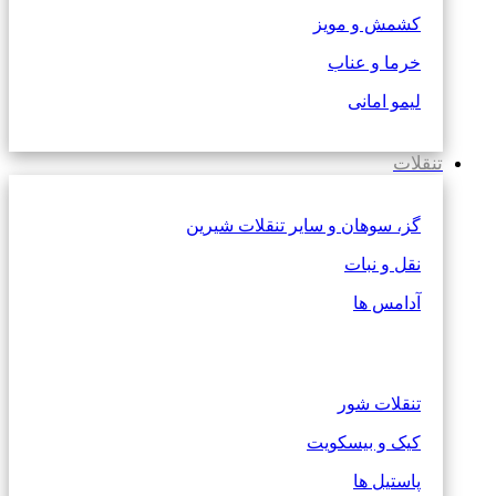
کشمش و مویز
خرما و عناب
لیمو امانی
تنقلات
گز، سوهان و سایر تنقلات شیرین
نقل و نبات
آدامس ها
تنقلات شور
کیک و بیسکویت
پاستیل ها