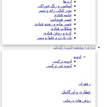
آرد ها
اسانس و رنگ خوراکی
پودر کیک ، ژله و دسر
خامه قنادی
خمیر فوندانت
خمیر مایه و رشته قنادی
شکلات قنادی
کره و روغن قنادی
نان تارت و حلوا و دسر
ادویه و محصولات ارگانیک
ادویه
ادویه ترکیبی
ادویه غیر ترکیبی
زعفران
عطاری و اورگانیک
روغن های درمانی