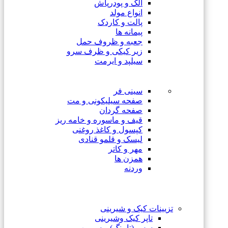
الک و پودرپاش
انواع مولد
پالت و کاردک
پیمانه ها
جعبه و ظروف حمل
زیر کیکی و ظرف سرو
سیلپد و ایرمت
سینی فر
صفحه سیلیکونی و مت
صفحه گردان
قیف و ماسوره و خامه ریز
کپسول و کاغذ روغنی
لیسک و قلمو قنادی
مهر و کاتر
همزن ها
وردنه
تزیینات کیک و شیرینی
تاپر کیک وشیرینی
سس (تاپینگ) و سیروپ