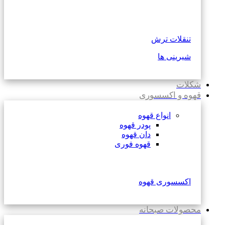
تنقلات ترش
شیرینی ها
شکلات
قهوه و اکسسوری
انواع قهوه
پودر قهوه
دان قهوه
قهوه فوری
اکسسوری قهوه
محصولات صبحانه