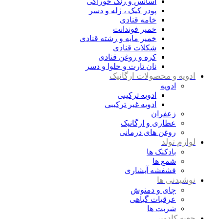
اسانس و رنگ خوراکی
پودر کیک ، ژله و دسر
خامه قنادی
خمیر فوندانت
خمیر مایه و رشته قنادی
شکلات قنادی
کره و روغن قنادی
نان تارت و حلوا و دسر
ادویه و محصولات ارگانیک
ادویه
ادویه ترکیبی
ادویه غیر ترکیبی
زعفران
عطاری و ارگانیک
روغن های درمانی
لوازم تولد
بادکنک ها
شمع ها
فشفشه آبشاری
نوشیدنی ها
چای و دمنوش
عرقیات گیاهی
شربت ها
جعبه کادویی