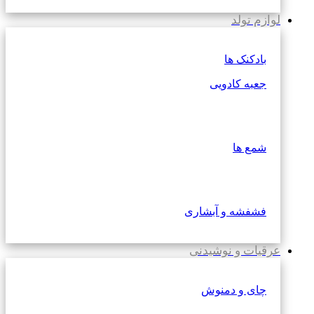
لوازم تولد
بادکنک ها
جعبه کادویی
شمع ها
فشفشه و آبشاری
عرقیات و نوشیدنی
چای و دمنوش