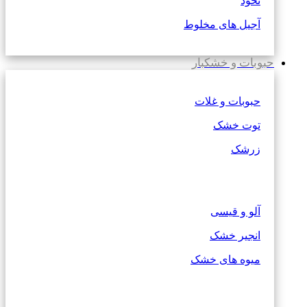
نخود
آجیل های مخلوط
حبوبات و خشکبار
حبوبات و غلات
توت خشک
زرشک
آلو و قیسی
انجیر خشک
میوه های خشک