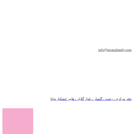
info@tavanafamily.com
دفتر مرکزی : رشت ، گلسار ، بلوار گلایل ، هایپر خشکبار توانا