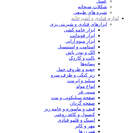
عسل
شکلات صبحانه
شیره های طبیعی
لوازم قنادی و آشپزخانه
ابزارهای قنادی و شیرینی پزی
ابزار خامه کشی
ابزار فوندانت
ابزار میوه آرایی
استامپ و استنسیل
الک و پودر پاش
پالت و کاردک
پیمانه‌ها
جعبه و ظروف حمل
زیر کیکی و ظرف سرو
سیلپد و ایرمت
انواع مولد
سینی فر
صفحه سیلیکونی و مت
صفحه گردان
قیف و ماسوره و خامه ریز
کپسول و کاغذ روغنی
لیسک و قلمو قنادی
مهر و کاتر
همزن ها