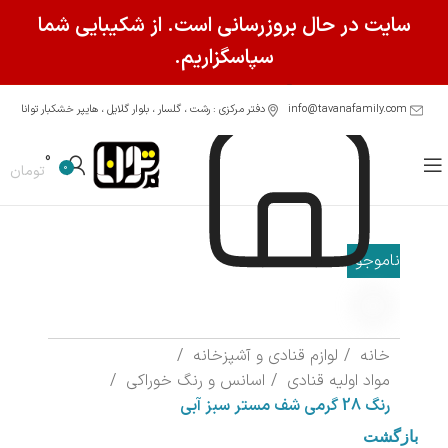
سایت در حال بروزرسانی است. از شکیبایی شما
سپاسگزاریم.
info@tavanafamily.com
دفتر مرکزی : رشت ، گلسار ، بلوار گلایل ، هایپر خشکبار توانا
0
0
تومان
ناموجود
خانه
لوازم قنادی و آشپزخانه
مواد اولیه قنادی
اسانس و رنگ خوراکی
رنگ 28 گرمی شف مستر سبز آبی
بازگشت