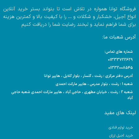
فروشگاه توانا همواره در تلاش است تا بتواند بستر خرید آنلاین
انواع آجیل، خشکبار و شکلات و … را با کیفیت بالا و کمترین هزینه
برای شما فراهم نماید و لبخند رضایت شما را دریافت کنیم
آدرس شعبات ما:
شماره های تماس:
01333722629
01332008545
آدرس دفتر مرکزی : رشت ، گلسار ، بلوار گلایل ، هایپر توانا
شعبه 1 : رشت ، بلوار مدرس ، هایپر مارکت احمدی
شعبه 2 : رشت ، خیابان مطهری ، حاجی آباد ، هایپر مارکت احمدی شعبه حاجی
آباد
لینک های مفید
خرید لوازم قنادی
خرید آجیل ارزان