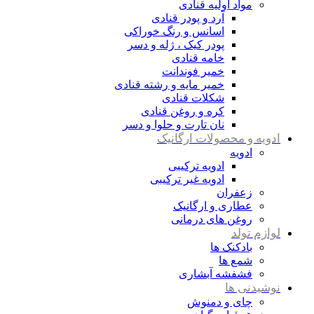
مواد اولیه قنادی
آرد و پودر قنادی
اسانس و رنگ خوراکی
پودر کیک ، ژله و دسر
خامه قنادی
خمیر فوندانت
خمیر مایه و رشته قنادی
شکلات قنادی
کره و روغن قنادی
نان تارت و حلوا و دسر
ادویه و محصولات ارگانیک
ادویه
ادویه ترکیبی
ادویه غیر ترکیبی
زعفران
عطاری و ارگانیک
روغن های درمانی
لوازم تولد
بادکنک ها
شمع ها
فشفشه آبشاری
نوشیدنی ها
چای و دمنوش