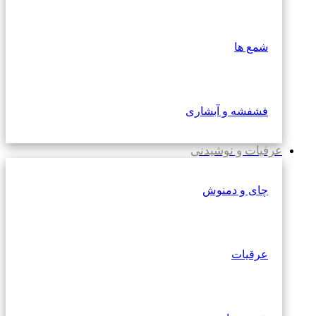
شمع ها
فشفشه و آبشاری
عرقیات و نوشیدنی
چای و دمنوش
عرقیات