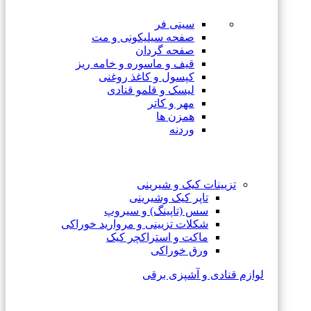
سینی فر
صفحه سیلیکونی و مت
صفحه گردان
قیف و ماسوره و خامه ریز
کپسول و کاغذ روغنی
لیسک و قلمو قنادی
مهر و کاتر
همزن ها
وردنه
تزیینات کیک و شیرینی
تاپر کیک وشیرینی
سس (تاپینگ) و سیروپ
شکلات تزیینی و مروارید خوراکی
ماکت و استراکچر کیک
ورق خوراکی
لوازم قنادی و آشپزی برقی