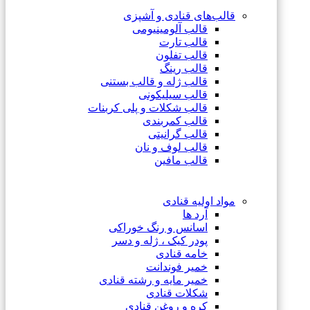
قالب‌های قنادی و آشپزی
قالب آلومینیومی
قالب تارت
قالب تفلون
قالب رینگ
قالب ژله و قالب بستنی
قالب سیلیکونی
قالب شکلات و پلی کربنات
قالب کمربندی
قالب گرانیتی
قالب لوف و نان
قالب مافین
مواد اولیه قنادی
آرد ها
اسانس و رنگ خوراکی
پودر کیک ، ژله و دسر
خامه قنادی
خمیر فوندانت
خمیر مایه و رشته قنادی
شکلات قنادی
کره و روغن قنادی