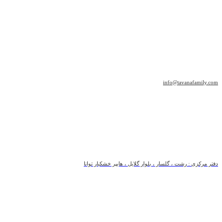
info@tavanafamily.com
دفتر مرکزی : رشت ، گلسار ، بلوار گلایل ، هایپر خشکبار توانا