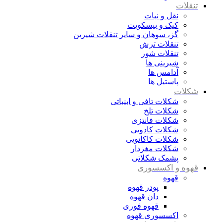
تنقلات
نقل و نبات
کیک و بیسکویت
گز، سوهان و سایر تنقلات شیرین
تنقلات ترش
تنقلات شور
شیرینی ها
آدامس ها
پاستیل ها
شکلات
شکلات تافی و ابنباتی
شکلات تلخ
شکلات فانتزی
شکلات کادویی
شکلات کاکائویی
شکلات مغزدار
پشمک شکلاتی
قهوه و اکسسوری
قهوه
پودر قهوه
دان قهوه
قهوه فوری
اکسسوری قهوه