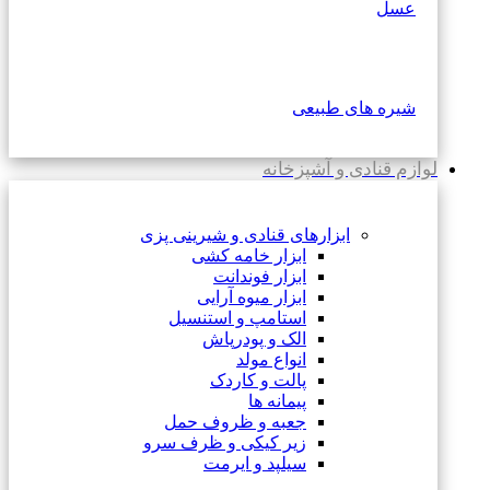
عسل
شیره های طبیعی
لوازم قنادی و آشپزخانه
ابزارهای قنادی و شیرینی پزی
ابزار خامه کشی
ابزار فوندانت
ابزار میوه آرایی
استامپ و استنسیل
الک و پودرپاش
انواع مولد
پالت و کاردک
پیمانه ها
جعبه و ظروف حمل
زیر کیکی و ظرف سرو
سیلپد و ایرمت