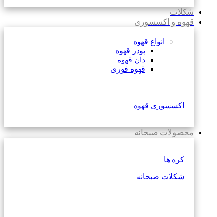
شکلات
قهوه و اکسسوری
انواع قهوه
پودر قهوه
دان قهوه
قهوه فوری
اکسسوری قهوه
محصولات صبحانه
کره ها
شکلات صبحانه