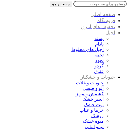
جست و جو
صفحه اصلی
فروشگاه
تخفیف های امروز
آجیل
پسته
بادام
آجیل های مخلوط
تخمه
نخود
گردو
فندق
حبوبات و خشکبار
حبوبات و غلات
آلو و قیسی
کشمش و مویز
انجیر خشک
توت خشک
خرما و عناب
زرشک
میوه خشک
لیمو امانی