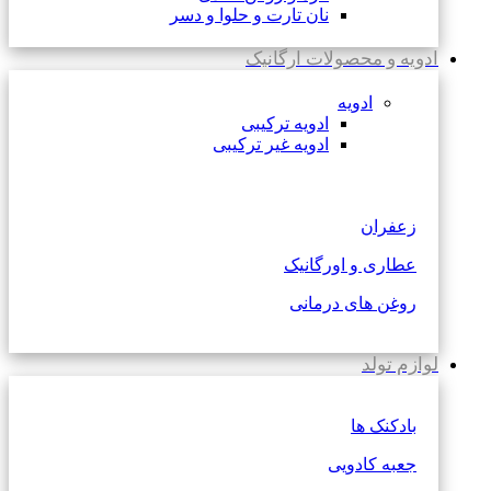
نان تارت و حلوا و دسر
ادویه و محصولات ارگانیک
ادویه
ادویه ترکیبی
ادویه غیر ترکیبی
زعفران
عطاری و اورگانیک
روغن های درمانی
لوازم تولد
بادکنک ها
جعبه کادویی