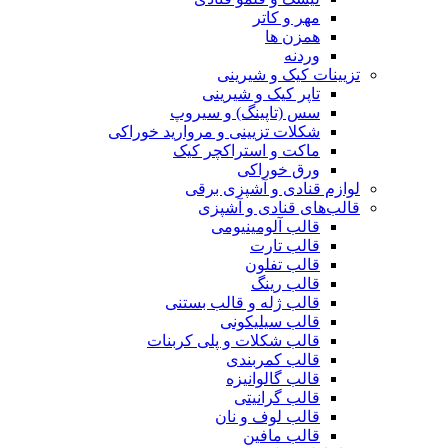
مهر و کاتر
همزن ها
وردنه
تزیینات کیک و شیرینی
تاپر کیک و شیرینی
سس (تاپینگ) و سیروپ
شکلات تزیینی و مروارید خوراکی
ماکت و استراکچر کیک
ورق خوراکی
لوازم قنادی و آشپزی برقی
قالب‌های قنادی و آشپزی
قالب آلومینیومی
قالب تارت
قالب تفلون
قالب رینگ
قالب ژله و قالب بستنی
قالب سیلیکونی
قالب شکلات و پلی کربنات
قالب کمربندی
قالب گالوانیزه
قالب گرانیتی
قالب لوف و نان
قالب مافین