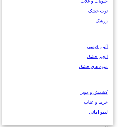
حبوبات و غلات
توت خشک
زرشک
آلو و قیسی
انجیر خشک
میوه های خشک
کشمش و مویز
خرما و عناب
لیمو امانی