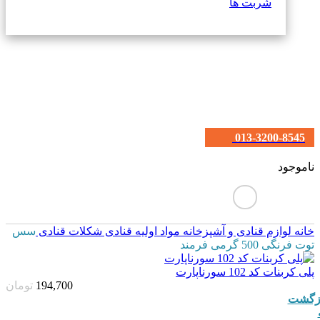
شربت ها
013-3200-8545
ناموجود
خانه
لوازم قنادی و آشپزخانه
مواد اولیه قنادی
شکلات قنادی
سس
توت فرنگی 500 گرمی فرمند
پلی کربنات کد 102 سورناپارت
194,700
تومان
زگشت