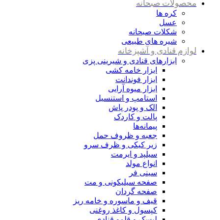
محصولات صبحانه
کره ها
عسل
شکلات صبحانه
شیره های طبیعی
لوازم قنادی و آشپزخانه
ابزارهای قنادی و شیرینی پزی
ابزار خامه کشی
ابزار فوندانت
ابزار میوه آرایی
استامپ و استنسیل
الک و پودر پاش
پالت و کاردک
پیمانه‌ها
جعبه و ظروف حمل
زیر کیکی و ظرف سرو
سیلپد و ایرمت
انواع مولد
سینی فر
صفحه سیلیکونی و مت
صفحه گردان
قیف و ماسوره و خامه ریز
کپسول و کاغذ روغنی
لیسک و قلمو قنادی