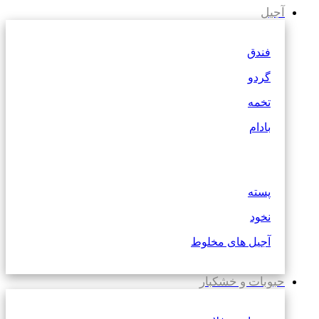
آجیل
فندق
گردو
تخمه
بادام
پسته
نخود
آجیل های مخلوط
حبوبات و خشکبار