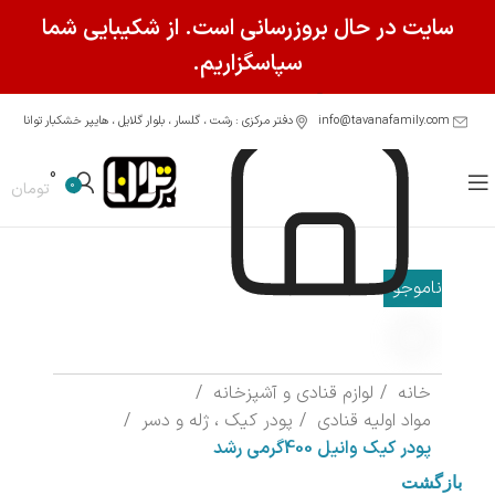
سایت در حال بروزرسانی است. از شکیبایی شما
سپاسگزاریم.
info@tavanafamily.com
دفتر مرکزی : رشت ، گلسار ، بلوار گلایل ، هایپر خشکبار توانا
0
0
تومان
ناموجود
خانه
لوازم قنادی و آشپزخانه
مواد اولیه قنادی
پودر کیک ، ژله و دسر
پودر کیک وانیل 400گرمی رشد
بازگشت