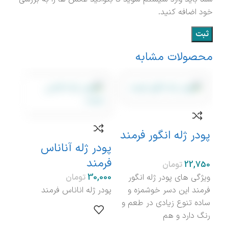
خود اضافه کنید.
محصولات مشابه
پودر ژله انگور فرمند
پودر ژله آناناس
پود
فرمند
فرم
تومان
ویژگی های پودر ژله انگور
تومان
فرمند این دسر خوشمزه و
پودر ژله اناناس فرمند
با پ
ساده تنوع زیادی در طعم و
می‌ت
رنگ دارد و هم
بهتر