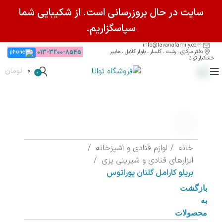
سایت در حال بروزرسانی است. از شکیبایی شما
سپاسگزاریم.
info@tavanafamily.com
دفتر مرکزی : رشت ، گلسار ، بلوار گلایل ، هایپر
013-3200-8545
خشکبار توانا
0
تومان
0
خانه
لوازم قنادی و آشپزخانه
ابزارهای قنادی و شیرینی پزی
بریلو کارامل گلنان پوراتوس
بازگشت
به
محصولات