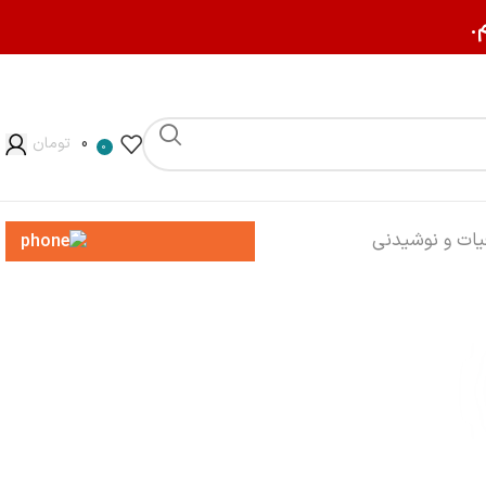
.
0
تومان
0
013-3200-8545
یات و نوشیدنی