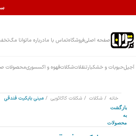
سا
صفحه اصلی
فروشگاه
تماس با ما
درباره ما
توانا مگ
تخفی
آجیل
حبوبات و خشکبار
تنقلات
شکلات
قهوه و اکسسوری
محصولات صب
خانه
شکلات
شکلات کاکائویی
مینی بایکیت فندقی
بازگشت
به
محصولات