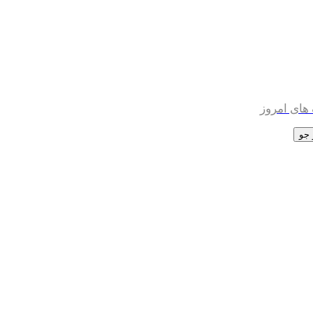
های امروز
جو