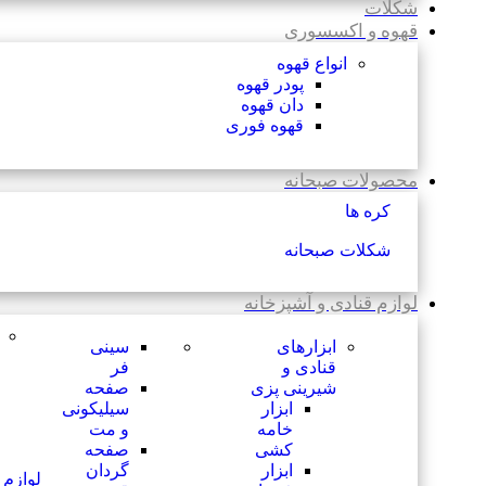
شکلات
قهوه و اکسسوری
انواع قهوه
پودر قهوه
دان قهوه
قهوه فوری
محصولات صبحانه
کره ها
شکلات صبحانه
لوازم قنادی و آشپزخانه
ابزارهای
سینی
قنادی و
فر
شیرینی پزی
صفحه
ابزار
سیلیکونی
خامه
و مت
کشی
صفحه
ابزار
گردان
لوازم 