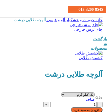
013-3200-8545
خانه
حبوبات و خشکبار
آلو و قیسی
آلوچه طلایی درشت
چای ترش خارجی
بازگشت
به
محصولات
کشمش طلایی
آلوچه طلایی درشت
وزن
صاف
افزودن به سبد خرید