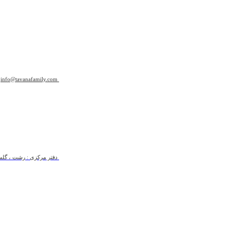
info@tavanafamily.com
دفتر مرکزی : رشت ، گلسار 