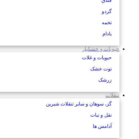
فندق
گردو
تخمه
بادام
حبوبات و خشکبار
حبوبات و غلات
توت خشک
زرشک
تنقلات
گز، سوهان و سایر تنقلات شیرین
نقل و نبات
آدامس ها