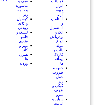
فوندانت
قیف و
ابزار
ماسوره
میوه
و خامه
آرایی
ریز
استامپ
کپسول
و
و کاغذ
استنسیل
روغنی
الک و
لیسک و
پودرپاش
قلمو
انواع
قنادی
مولد
مهر و
پالت و
کاتر
کاردک
همزن
پیمانه
ها
ها
وردنه
جعبه و
ظروف
حمل
زیر
کیکی و
ظرف
سرو
سیلپد و
ایرمت