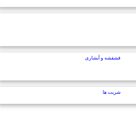
فشفشه و آبشاری
شربت ها