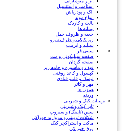
ابزار میوه آرایی
استامپ و استنسیل
الک و پودرپاش
انواع مولد
پالت و کاردک
پیمانه ها
جعبه و ظروف حمل
زیر کیکی و ظرف سرو
سیلپد و ایرمت
سینی فر
صفحه سیلیکونی و مت
صفحه گردان
قیف و ماسوره و خامه ریز
کپسول و کاغذ روغنی
لیسک و قلمو قنادی
مهر و کاتر
همزن ها
وردنه
تزیینات کیک و شیرینی
تاپر کیک وشیرینی
سس (تاپینگ) و سیروپ
شکلات تزیینی و مروارید خوراکی
ماکت و استراکچر کیک
ورق خوراکی