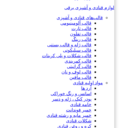
لوازم قنادی و آشپزی برقی
قالب‌های قنادی و آشپزی
قالب آلومینیومی
قالب تارت
قالب تفلون
قالب رینگ
قالب ژله و قالب بستنی
قالب سیلیکونی
قالب شکلات و پلی کربنات
قالب کمربندی
قالب گرانیتی
قالب لوف و نان
قالب مافین
مواد اولیه قنادی
آرد ها
اسانس و رنگ خوراکی
پودر کیک ، ژله و دسر
خامه قنادی
خمیر فوندانت
خمیر مایه و رشته قنادی
شکلات قنادی
کره و روغن قنادی