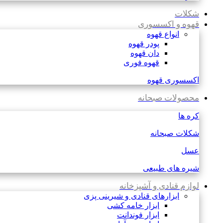
شکلات
قهوه و اکسسوری
انواع قهوه
پودر قهوه
دان قهوه
قهوه فوری
اکسسوری قهوه
محصولات صبحانه
کره ها
شکلات صبحانه
عسل
شیره های طبیعی
لوازم قنادی و آشپزخانه
ابزارهای قنادی و شیرینی پزی
ابزار خامه کشی
ابزار فوندانت