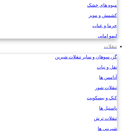
میوه های خشک
کشمش و مویز
خرما و عناب
لیمو امانی
تنقلات
گز، سوهان و سایر تنقلات شیرین
نقل و نبات
آدامس ها
تنقلات شور
کیک و بیسکویت
پاستیل ها
تنقلات ترش
شیرینی ها