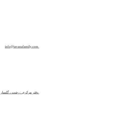
info@tavanafamily.com
دفتر مرکزی : رشت ، گلسار ، ب