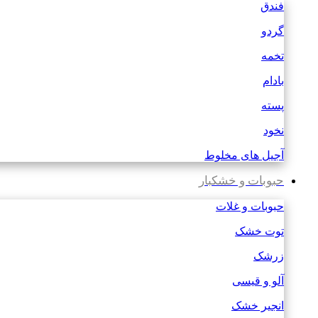
فندق
گردو
تخمه
بادام
پسته
نخود
آجیل های مخلوط
حبوبات و خشکبار
حبوبات و غلات
توت خشک
زرشک
آلو و قیسی
انجیر خشک